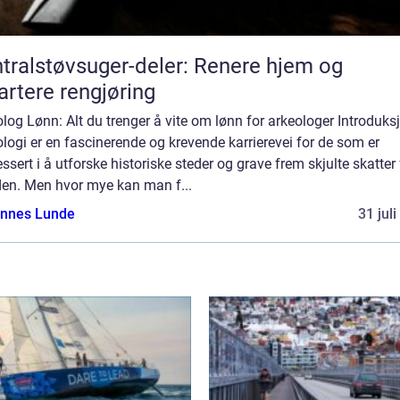
tralstøvsuger-deler: Renere hjem og
rtere rengjøring
log Lønn: Alt du trenger å vite om lønn for arkeologer Introduks
logi er en fascinerende og krevende karrierevei for de som er
essert i å utforske historiske steder og grave frem skjulte skatter 
den. Men hvor mye kan man f...
nnes Lunde
31 jul