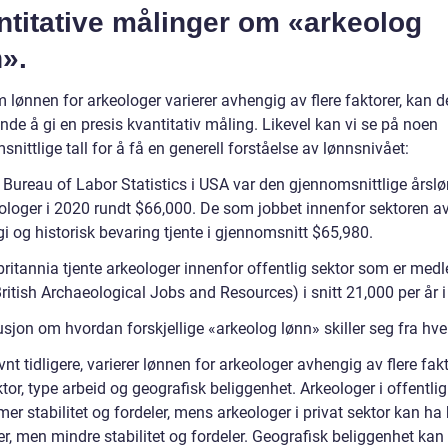
ntitative målinger om «arkeolog
».
 lønnen for arkeologer varierer avhengig av flere faktorer, kan 
nde å gi en presis kvantitativ måling. Likevel kan vi se på noen
nittlige tall for å få en generell forståelse av lønnsnivået:
e Bureau of Labor Statistics i USA var den gjennomsnittlige årsl
eologer i 2020 rundt $66,000. De som jobbet innenfor sektoren a
i og historisk bevaring tjente i gjennomsnitt $65,980.
britannia tjente arkeologer innenfor offentlig sektor som er med
itish Archaeological Jobs and Resources) i snitt 21,000 per år i
sjon om hvordan forskjellige «arkeolog lønn» skiller seg fra hve
t tidligere, varierer lønnen for arkeologer avhengig av flere fakt
or, type arbeid og geografisk beliggenhet. Arkeologer i offentlig
er stabilitet og fordeler, mens arkeologer i privat sektor kan ha
r, men mindre stabilitet og fordeler. Geografisk beliggenhet kan