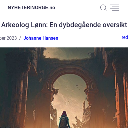
NYHETERINORGE.
no
Arkeolog Lønn: En dybdegående oversikt
red
ber 2023
Johanne Hansen