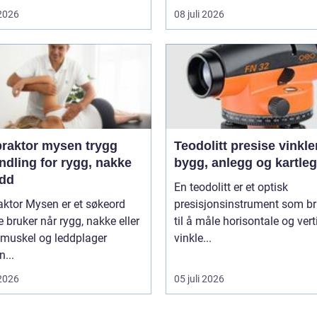
 2026
08 juli 2026
aktor mysen trygg
Teodolitt presise vinkler for
ndling for rygg, nakke
bygg, anlegg og kartle
edd
En teodolitt er et optisk
aktor Mysen er et søkeord
presisjonsinstrument som b
bruker når rygg, nakke eller
til å måle horisontale og vert
 muskel og leddplager
vinkle...
...
 2026
05 juli 2026