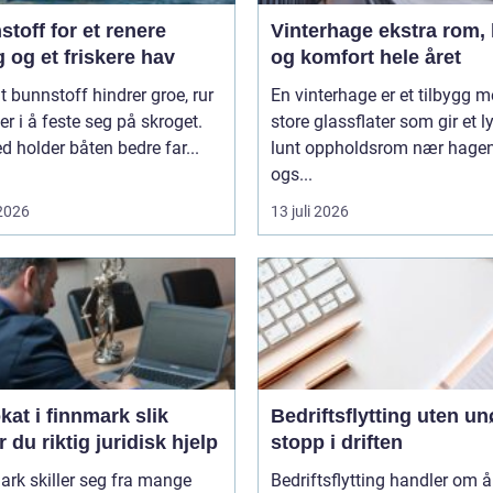
toff for et renere
Vinterhage ekstra rom, lys
 og et friskere hav
og komfort hele året
t bunnstoff hindrer groe, rur
En vinterhage er et tilbygg 
er i å feste seg på skroget.
store glassflater som gir et l
 holder båten bedre far...
lunt oppholdsrom nær hagen
ogs...
 2026
13 juli 2026
t i finnmark slik
Bedriftsflytting uten u
r du riktig juridisk hjelp
stopp i driften
rk skiller seg fra mange
Bedriftsflytting handler om å 