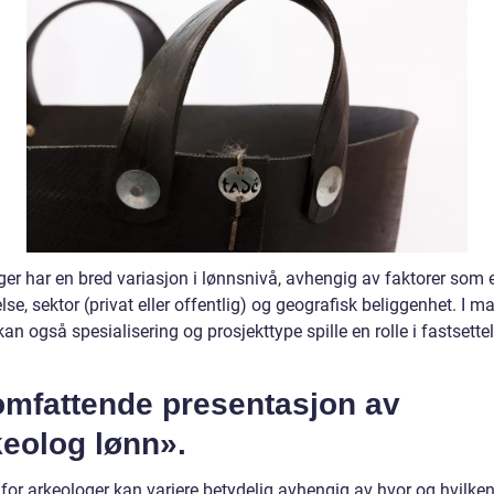
er har en bred variasjon i lønnsnivå, avhengig av faktorer som e
se, sektor (privat eller offentlig) og geografisk beliggenhet. I m
r kan også spesialisering og prosjekttype spille en rolle i fastsett
omfattende presentasjon av
keolog lønn».
for arkeologer kan variere betydelig avhengig av hvor og hvilken