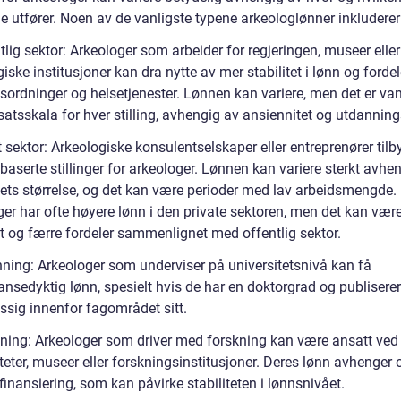
e utfører. Noen av de vanligste typene arkeologlønner inkluderer
tlig sektor: Arkeologer som arbeider for regjeringen, museer eller
iske institusjoner kan dra nytte av mer stabilitet i lønn og forde
sordninger og helsetjenester. Lønnen kan variere, men det er van
satsskala for hver stilling, avhengig av ansiennitet og utdanning
t sektor: Arkeologiske konsulentselskaper eller entreprenører tilby
baserte stillinger for arkeologer. Lønnen kan variere sterkt avhe
tets størrelse, og det kan være perioder med lav arbeidsmengde.
ger har ofte høyere lønn i den private sektoren, men det kan vær
et og færre fordeler sammenlignet med offentlig sektor.
nning: Arkeologer som underviser på universitetsnivå kan få
nsedyktig lønn, spesielt hvis de har en doktorgrad og publiserer
ssig innenfor fagområdet sitt.
kning: Arkeologer som driver med forskning kan være ansatt ved
teter, museer eller forskningsinstitusjoner. Deres lønn avhenger 
finansiering, som kan påvirke stabiliteten i lønnsnivået.