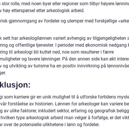
n stor rolle, med noen byer eller regioner som tilbyr høyere lønni
 høy etterspørsel etter arkeologisk arbeid.
orisk gjennomgang av fordeler og ulemper med forskjellige «ark
k sett har arkeologilønnen variert avhengig av tilgjengeligheten 
ering og offentlige tjenester. I perioder med økonomisk nedgang
ring til arkeologi bli kuttet ned, noe som resulterer i færre
muligheter og lavere lønninger. På den annen side kan økt intere
v og utvikling av turisme ha en positiv innvirkning på lønnsnivåe
er.
klusjon:
i som karriere gir en unik mulighet til å utforske fortidens myste
l vår forståelse av historien. Lønnen for arkeologer kan variere be
 av ulike faktorer, inkludert sektor, erfaring og geografisk belig
hvilken type arkeologisk arbeid man velger å forfølge, er det vikt
r over de potensielle ulikhetene i lønn og fordeler.