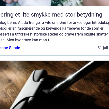
Giftering et lite smykke med stor betydning
log Lønn: Alt du trenger å vite om lønn for arkeologer Introduks
logi er en fascinerende og krevende karrierevei for de som er
essert i å utforske historiske steder og grave frem skjulte skatter 
den. Men hvor mye kan man f...
anne Sunde
31 jul