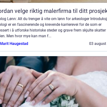
rdan velge riktig malerfirma til ditt prosje
log Lønn: Alt du trenger å vite om lønn for arkeologer Introduks
logi er en fascinerende og krevende karrierevei for de som er
essert i å utforske historiske steder og grave frem skjulte skatter 
den. Men hvor mye kan man f...
Marit Haugestad
03 august