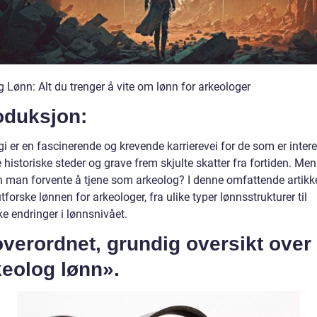
 Lønn: Alt du trenger å vite om lønn for arkeologer
oduksjon:
i er en fascinerende og krevende karrierevei for de som er intere
 historiske steder og grave frem skjulte skatter fra fortiden. Men
 man forvente å tjene som arkeolog? I denne omfattende artikk
utforske lønnen for arkeologer, fra ulike typer lønnsstrukturer til
ke endringer i lønnsnivået.
verordnet, grundig oversikt over
keolog lønn».