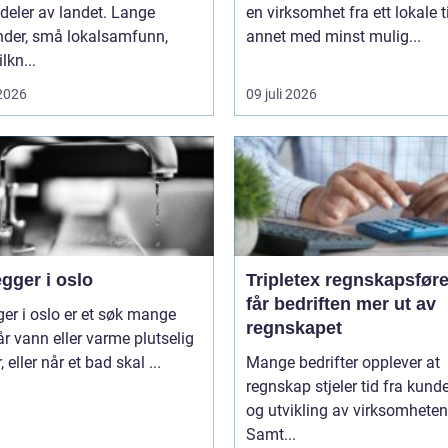
deler av landet. Lange
en virksomhet fra ett lokale ti
nder, små lokalsamfunn,
annet med minst mulig...
ilkn...
 2026
09 juli 2026
gger i oslo
Tripletex regnskapsfører sl
får bedriften mer ut av
ger i oslo er et søk mange
regnskapet
år vann eller varme plutselig
, eller når et bad skal ...
Mange bedrifter opplever at
regnskap stjeler tid fra kunde
og utvikling av virksomheten
Samt...