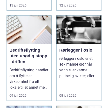
oppholdsrom nær
lokalsamfunn, sterk
13 juli 2026
12 juli 2026
hagen, ogs...
tilkn...
Bedriftsflytting
Rørlegger i oslo
uten unødig stopp
rørlegger i oslo er et
i driften
søk mange gjør når
Bedriftsflytting handler
vann eller varme
om å flytte en
plutselig svikter, eller
virksomhet fra ett
når et bad skal ...
lokale til et annet med
minst mulig...
09 juli 2026
08 juli 2026