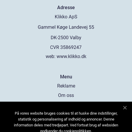
Adresse
web:
www.klikko.dk
Menu
Reklame
Om oss
Cookies
På vores website bruges cookies til at huske dine indstillinger,
Kontakt Oss
statistik og personalisering af indhold og annoncer. Denne
Sitemap
information deles med tredjepart. Ved fortsat brug af websiden
godkender du cookiepolitikken.