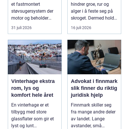
et fastmontert
hindrer groe, rur og
støvsugersystem der
alger i å feste seg på
motor og beholder
skroget. Dermed holder
står...
båten bedre far...
31 juli 2026
16 juli 2026
Vinterhage ekstra
Advokat i finnmark
rom, lys og
slik finner du riktig
komfort hele året
juridisk hjelp
En vinterhage er et
Finnmark skiller seg
tilbygg med store
fra mange andre deler
glassflater som gir et
av landet. Lange
lyst og lunt
avstander, små