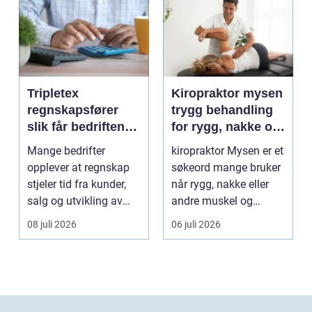
Tripletex
Kiropraktor mysen
regnskapsfører
trygg behandling
slik får bedriften
for rygg, nakke og
mer ut av
ledd
Mange bedrifter
kiropraktor Mysen er et
regnskapet
opplever at regnskap
søkeord mange bruker
stjeler tid fra kunder,
når rygg, nakke eller
salg og utvikling av
andre muskel og
virksomheten. Samt...
leddplager begynn...
08 juli 2026
06 juli 2026