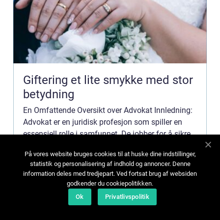
Giftering et lite smykke med stor
betydning
En Omfattende Oversikt over Advokat Innledning:
Advokat er en juridisk profesjon som spiller en
essensiell rolle i samfunnet. De jobber for å sikre
rettferdighet og bidrar til å opprettholde lov og
På vores website bruges cookies til at huske dine indstillinger,
orden i samfunnet. Denne artikkelen vil gi en
Marianne Sunde
31 juli 2026
statistik og personalisering af indhold og annoncer. Denne
omfatt...
information deles med tredjepart. Ved fortsat brug af websiden
godkender du cookiepolitikken.
Ok
Privatlivspolitik