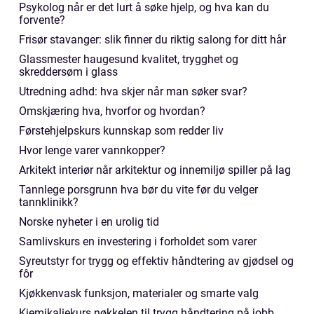
Psykolog når er det lurt å søke hjelp, og hva kan du
forvente?
Frisør stavanger: slik finner du riktig salong for ditt hår
Glassmester haugesund kvalitet, trygghet og
skreddersøm i glass
Utredning adhd: hva skjer når man søker svar?
Omskjæring hva, hvorfor og hvordan?
Førstehjelpskurs kunnskap som redder liv
Hvor lenge varer vannkopper?
Arkitekt interiør når arkitektur og innemiljø spiller på lag
Tannlege porsgrunn hva bør du vite før du velger
tannklinikk?
Norske nyheter i en urolig tid
Samlivskurs en investering i forholdet som varer
Syreutstyr for trygg og effektiv håndtering av gjødsel og
fôr
Kjøkkenvask funksjon, materialer og smarte valg
Kjemikaliekurs nøkkelen til trygg håndtering på jobb