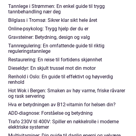
Tannlege i Strømmen: En enkel guide til trygg
tannbehandling nær deg
Bilglass i Tromsø: Sikrer klar sikt hele året
Online-psykolog: Trygg hjelp der du er
Gravsteiner: Betydning, design og valg
Tannregulering: En omfattende guide til riktig
reguleringstannlege
Restaurering: En reise til fortidens skjønnhet
Dieseldyr: En skjult trussel mot din motor
Renhold i Oslo: En guide til effektivt og høyverdig
renhold
Hot Wok i Bergen: Smaken av høy varme, friske råvarer
og rask servering
Hva er betydningen av B12-vitamin for helsen din?
ADD-diagnose: Forståelse og betydning
Trafo 230V til 400V: Spiller en nøkkelrolle i moderne
elektriske systemer
Multivitaminer: Din guide til daglig energi og velvære