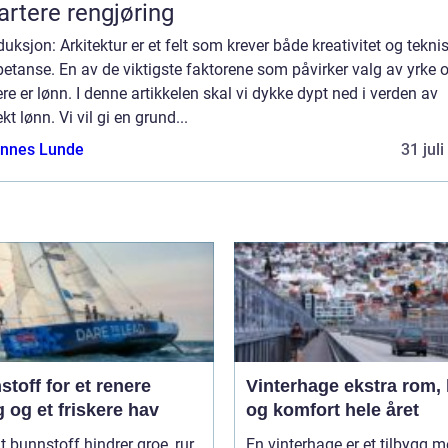
rtere rengjøring
duksjon: Arkitektur er et felt som krever både kreativitet og tekni
tanse. En av de viktigste faktorene som påvirker valg av yrke 
ere er lønn. I denne artikkelen skal vi dykke dypt ned i verden av
ekt lønn. Vi vil gi en grund...
nnes Lunde
31 jul
toff for et renere
Vinterhage ekstra rom, lys
 og et friskere hav
og komfort hele året
t bunnstoff hindrer groe, rur
En vinterhage er et tilbygg 