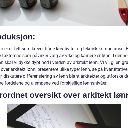
oduksjon:
ur er et felt som krever både kreativitet og teknisk kompetanse. 
e faktorene som påvirker valg av yrke og karriere er lønn. I denne
en skal vi dykke dypt ned i verden av arkitekt lønn. Vi vil gi en gr
 over arkitekt lønn, presentere ulike typer lønn, se på kvantitative
, diskutere differensiering av lønn blant arkitekter og utforske d
ke fordelene og ulempene ved forskjellige lønnsnivåer.
ordnet oversikt over arkitekt løn