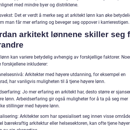
ignet med mindre byer og distriktene.
vekst: Det er verdt å merke seg at arkitekt lønn kan øke betydeli
om man får mer erfaring og beveger seg oppover i karrierestigen.
dan arkitekt lønnene skiller seg 
randre
 lønn kan variere betydelig avhengig av forskjellige faktorer. No
e forskjellene inkluderer:
nnelsesnivå: Arkitekter med høyere utdanning, for eksempel en
ad, har vanligvis muligheten til å tjene høyere lønn.
dserfaring: Jo mer erfaring en arkitekt har, desto større er sjanse
e lønn. Arbeidserfaring gir også muligheter for å ta på seg mer
ke stillinger med høyere lønn.
alisering: Arkitekter som har spesialisert seg innen visse områder
 bærekraftig arkitektur eller helsesektoren, kan ofte tjene høye