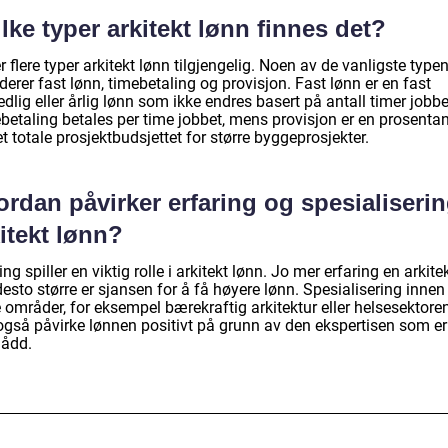
lke typer arkitekt lønn finnes det?
r flere typer arkitekt lønn tilgjengelig. Noen av de vanligste type
derer fast lønn, timebetaling og provisjon. Fast lønn er en fast
lig eller årlig lønn som ikke endres basert på antall timer jobbe
betaling betales per time jobbet, mens provisjon er en prosenta
t totale prosjektbudsjettet for større byggeprosjekter.
rdan påvirker erfaring og spesialiseri
itekt lønn?
ing spiller en viktig rolle i arkitekt lønn. Jo mer erfaring en arkite
desto større er sjansen for å få høyere lønn. Spesialisering innen
 områder, for eksempel bærekraftig arkitektur eller helsesektoren
også påvirke lønnen positivt på grunn av den ekspertisen som er
ådd.