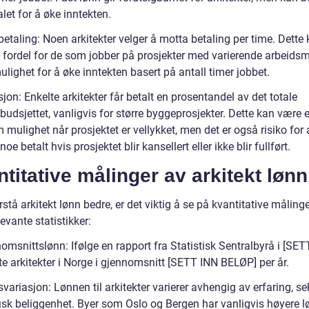
let for å øke inntekten.
etaling: Noen arkitekter velger å motta betaling per time. Dette
 fordel for de som jobber på prosjekter med varierende arbeid
ulighet for å øke inntekten basert på antall timer jobbet.
sjon: Enkelte arkitekter får betalt en prosentandel av det totale
budsjettet, vanligvis for større byggeprosjekter. Dette kan være 
mulighet når prosjektet er vellykket, men det er også risiko for
noe betalt hvis prosjektet blir kansellert eller ikke blir fullført.
titative målinger av arkitekt lønn
rstå arkitekt lønn bedre, er det viktig å se på kvantitative målinge
evante statistikker:
omsnittslønn: Ifølge en rapport fra Statistisk Sentralbyrå i [SE
te arkitekter i Norge i gjennomsnitt [SETT INN BELØP] per år.
variasjon: Lønnen til arkitekter varierer avhengig av erfaring, se
isk beliggenhet. Byer som Oslo og Bergen har vanligvis høyere l