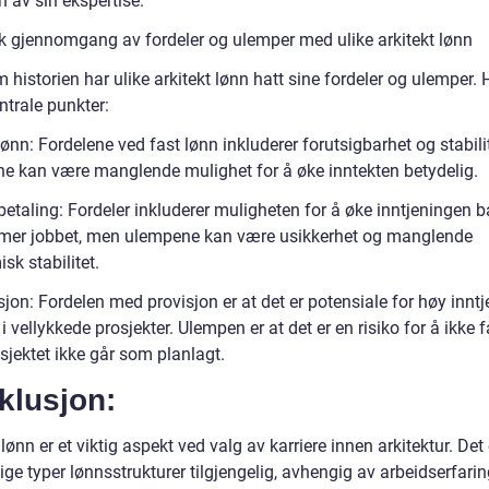
 av sin ekspertise.
sk gjennomgang av fordeler og ulemper med ulike arkitekt lønn
historien har ulike arkitekt lønn hatt sine fordeler og ulemper. H
ntrale punkter:
lønn: Fordelene ved fast lønn inkluderer forutsigbarhet og stabili
e kan være manglende mulighet for å øke inntekten betydelig.
etaling: Fordeler inkluderer muligheten for å øke inntjeningen b
timer jobbet, men ulempene kan være usikkerhet og manglende
k stabilitet.
sjon: Fordelen med provisjon er at det er potensiale for høy inntj
 i vellykkede prosjekter. Ulempen er at det er en risiko for å ikke f
sjektet ikke går som planlagt.
klusjon:
 lønn er et viktig aspekt ved valg av karriere innen arkitektur. Det 
lige typer lønnsstrukturer tilgjengelig, avhengig av arbeidserfarin