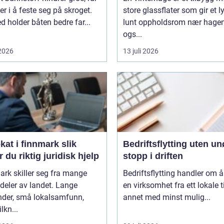
er i å feste seg på skroget.
store glassflater som gir et l
 holder båten bedre far...
lunt oppholdsrom nær hagen
ogs...
 2026
13 juli 2026
t i finnmark slik
Bedriftsflytting uten u
r du riktig juridisk hjelp
stopp i driften
rk skiller seg fra mange
Bedriftsflytting handler om å 
deler av landet. Lange
en virksomhet fra ett lokale ti
nder, små lokalsamfunn,
annet med minst mulig...
ilkn...