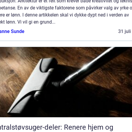
duksjon: Arkitektur er et felt som krever både kreativitet og tekni
tanse. En av de viktigste faktorene som påvirker valg av yrke 
ere er lønn. I denne artikkelen skal vi dykke dypt ned i verden av
ekt lønn. Vi vil gi en grund...
anne Sunde
31 jul
tralstøvsuger-deler: Renere hjem og