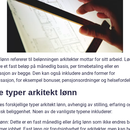
 lønn refererer til belønningen arkitekter mottar for sitt arbeid. L
 et fast beløp på månedlig basis, per timebetaling eller en
sjon av begge. Den kan også inkludere andre former for
asjon, for eksempel bonuser, pensjonsordninger og helsefordel
e typer arkitekt lønn
es forskjellige typer arkitekt lønn, avhengig av stilling, erfaring o
isk beliggenhet. Noen av de vanligste typene inkluderer:
lønn: Dette er en fast månedlig eller årlig lønn som ikke endres 
imer jobbet. Fast lønn gir forutsigbarhet for arkitekter, men kan 