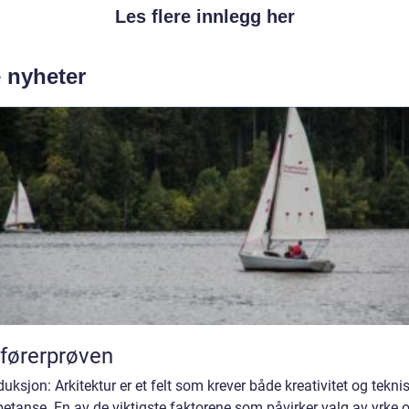
Les flere innlegg her
e nyheter
førerprøven
duksjon: Arkitektur er et felt som krever både kreativitet og tekni
tanse. En av de viktigste faktorene som påvirker valg av yrke 