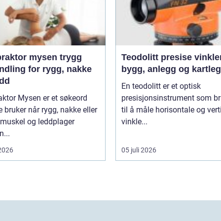
aktor mysen trygg
Teodolitt presise vinkler for
ndling for rygg, nakke
bygg, anlegg og kartle
edd
En teodolitt er et optisk
aktor Mysen er et søkeord
presisjonsinstrument som b
bruker når rygg, nakke eller
til å måle horisontale og vert
 muskel og leddplager
vinkle...
...
 2026
05 juli 2026