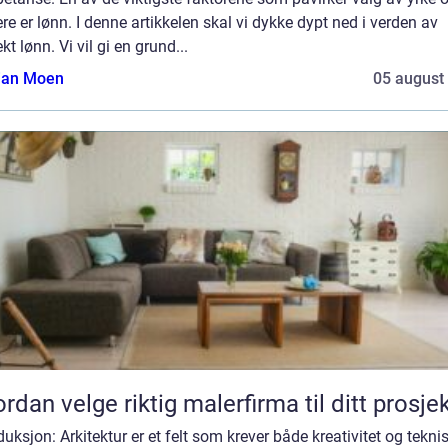
ere er lønn. I denne artikkelen skal vi dykke dypt ned i verden av
ekt lønn. Vi vil gi en grund...
tian Moen
05 august
rdan velge riktig malerfirma til ditt prosje
duksjon: Arkitektur er et felt som krever både kreativitet og tekni