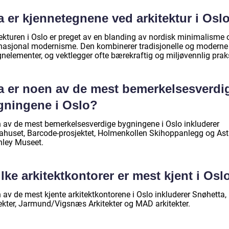
 er kjennetegnene ved arkitektur i Osl
tekturen i Oslo er preget av en blanding av nordisk minimalisme 
rnasjonal modernisme. Den kombinerer tradisjonelle og moderne
gnelementer, og vektlegger ofte bærekraftig og miljøvennlig prak
a er noen av de mest bemerkelsesverdi
gningene i Oslo?
 av de mest bemerkelsesverdige bygningene i Oslo inkluderer
ahuset, Barcode-prosjektet, Holmenkollen Skihoppanlegg og Ast
nley Museet.
lke arkitektkontorer er mest kjent i Osl
 av de mest kjente arkitektkontorene i Oslo inkluderer Snøhetta
tekter, Jarmund/Vigsnæs Arkitekter og MAD arkitekter.