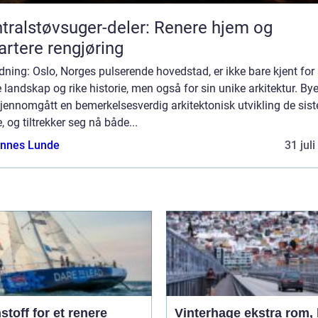
tralstøvsuger-deler: Renere hjem og
rtere rengjøring
dning: Oslo, Norges pulserende hovedstad, er ikke bare kjent for 
 landskap og rike historie, men også for sin unike arkitektur. By
jennomgått en bemerkelsesverdig arkitektonisk utvikling de sist
, og tiltrekker seg nå både...
nnes Lunde
31 jul
toff for et renere
Vinterhage ekstra rom, lys