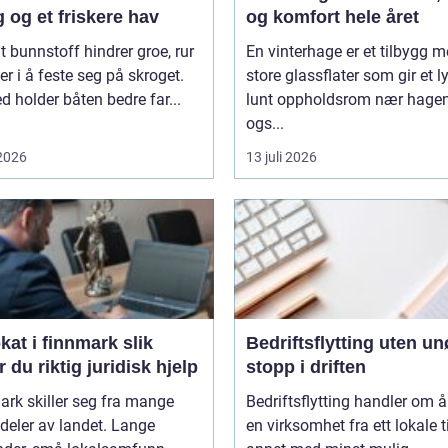
 og et friskere hav
og komfort hele året
t bunnstoff hindrer groe, rur
En vinterhage er et tilbygg 
er i å feste seg på skroget.
store glassflater som gir et l
 holder båten bedre far...
lunt oppholdsrom nær hagen
ogs...
 2026
13 juli 2026
t i finnmark slik
Bedriftsflytting uten u
r du riktig juridisk hjelp
stopp i driften
rk skiller seg fra mange
Bedriftsflytting handler om å 
deler av landet. Lange
en virksomhet fra ett lokale ti