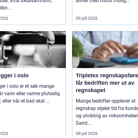
nder, små lokalsamfunn,
annet med minst mulig...
ilkn...
 2026
09 juli 2026
gger i oslo
Tripletex regnskapsfører sl
får bedriften mer ut av
ger i oslo er et søk mange
regnskapet
år vann eller varme plutselig
, eller når et bad skal ...
Mange bedrifter opplever at
regnskap stjeler tid fra kunde
og utvikling av virksomheten
Samt...
 2026
08 juli 2026