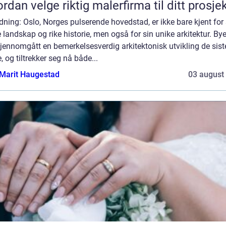
rdan velge riktig malerfirma til ditt prosje
dning: Oslo, Norges pulserende hovedstad, er ikke bare kjent for 
 landskap og rike historie, men også for sin unike arkitektur. By
jennomgått en bemerkelsesverdig arkitektonisk utvikling de sist
, og tiltrekker seg nå både...
Marit Haugestad
03 august