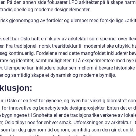
ler. På den annen side fokuserer LPO arkitekter på å skape harm
tradisjonelle og moderne designelementer.
orisk gjennomgang av fordeler og ulemper med forskjellige «arki
k sett har Oslo hatt en rik arv av arkitektur som spenner over fler
r. Fra tradisjonell norsk trearkitektur til modernistiske uttrykk, 
t seg kontinuerlig. Fordelene med dette mangfoldet inkluderer be
rarv og identitet, samt muligheten til å eksperimentere med nye 
er. Ulempene kan inkludere balansen mellom å bevare historiske
rer og samtidig skape et dynamisk og moderne bymiljø.
klusjon:
ur i Oslo er en fest for øynene, og byen har virkelig blomstret so
 for innovative og banebrytende designprosjekter. Enten det er 
 bygningene til Snøhetta eller de tradisjonsrike verkene av lokal
er, Oslo tilbyr noe for enhver smak. Utforskningen av arkitektur i 
e som tar deg gjennom tid og rom, samtidig som den gir et unikt