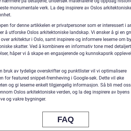
e nærmere på detaljene, undersøk materialene og oppdag histor
neste monumentale verk. La deg inspirere av Oslos arkitektonisk
nnhet.
en for denne artikkelen er privatpersoner som er interessert i ar
er å utforske Oslos arkitektoniske landskap. Vi ønsker å gi en g
 over arkitektur i Oslo, samt inspirere og informere leserne om b
toniske skatter. Ved å kombinere en informativ tone med detaljer
elser, håper vi å skape en engasjerende og kunnskapsrik opplevel
bruk av tydelige overskrifter og punktlister vil vi optimalisere
en for featured snippet-fremheving i Google-søk. Dette vil øke
ten og gi leserne enkelt tilgjengelig informasjon. Så bli med os
jennom Oslos arkitektoniske verden, og la deg inspirere av byens
ive og vakre bygninger.
FAQ