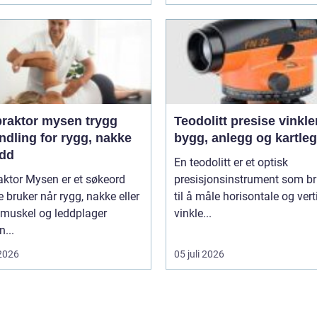
aktor mysen trygg
Teodolitt presise vinkler for
ndling for rygg, nakke
bygg, anlegg og kartle
edd
En teodolitt er et optisk
aktor Mysen er et søkeord
presisjonsinstrument som b
bruker når rygg, nakke eller
til å måle horisontale og vert
 muskel og leddplager
vinkle...
...
 2026
05 juli 2026