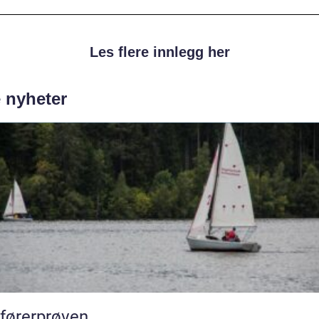
Les flere innlegg her
e nyheter
førerprøven