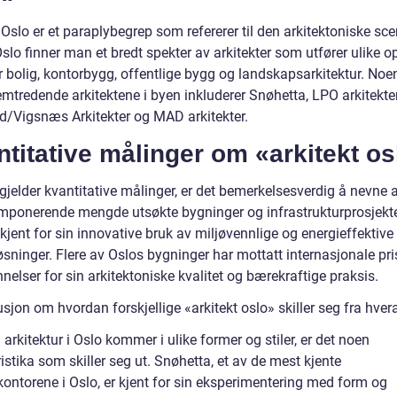
 Oslo er et paraplybegrep som refererer til den arkitektoniske sce
Oslo finner man et bredt spekter av arkitekter som utfører ulike 
r bolig, kontorbygg, offentlige bygg og landskapsarkitektur. Noe
mtredende arkitektene i byen inkluderer Snøhetta, LPO arkitekter
/Vigsnæs Arkitekter og MAD arkitekter.
titative målinger om «arkitekt os
gjelder kvantitative målinger, er det bemerkelsesverdig å nevne 
imponerende mengde utsøkte bygninger og infrastrukturprosjekte
kjent for sin innovative bruk av miljøvennlige og energieffektive
sninger. Flere av Oslos bygninger har mottatt internasjonale pri
nelser for sin arkitektoniske kvalitet og bærekraftige praksis.
sjon om hvordan forskjellige «arkitekt oslo» skiller seg fra hver
arkitektur i Oslo kommer i ulike former og stiler, er det noen
istika som skiller seg ut. Snøhetta, et av de mest kjente
kontorene i Oslo, er kjent for sin eksperimentering med form og