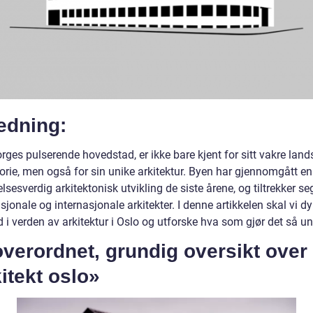
edning:
rges pulserende hovedstad, er ikke bare kjent for sitt vakre lan
torie, men også for sin unike arkitektur. Byen har gjennomgått en
sesverdig arkitektonisk utvikling de siste årene, og tiltrekker se
jonale og internasjonale arkitekter. I denne artikkelen skal vi d
 i verden av arkitektur i Oslo og utforske hva som gjør det så un
verordnet, grundig oversikt over
itekt oslo»