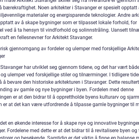
n måte Arkitekt Stavanger skiller seg fra hverandre er gjennom s
 bærekraftighet. Noen arkitekter i Stavanger er spesielt opptatt
ljøvennlige materialer og energisparende teknologier. Andre arki
pptatt av å skape bygninger som er tilpasset lokale forhold, for
l ved å ta hensyn til vindforhold og solinnstråling. Uansett til
raft en fellesnevner for Arkitekt Stavanger.
orisk gjennomgang av fordeler og ulemper med forskjellige Arkit
er
t Stavanger har utviklet seg gjennom tidene, og det har vært båd
 og ulemper ved forskjellige stiler og tilnærminger. I tidligere tide
 å bevare den historiske arkitekturen i Stavanger. Dette resultert
anding av gamle og nye bygninger i byen. Fordelen med denne
ngen er at den bidrar til å opprettholde byens kulturarv og sjarm
 er at det kan være utfordrende å tilpasse gamle bygninger til
 det en økende interesse for å skape nye og innovative bygninger
r. Fordelene med dette er at det bidrar til å revitalisere byen og t
estorer og besøkende. Samtidig er det viktig å finne en balanse