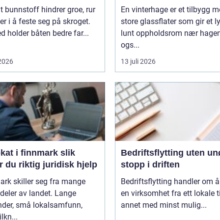
t bunnstoff hindrer groe, rur
En vinterhage er et tilbygg 
er i å feste seg på skroget.
store glassflater som gir et l
 holder båten bedre far...
lunt oppholdsrom nær hagen
ogs...
 2026
13 juli 2026
t i finnmark slik
Bedriftsflytting uten u
r du riktig juridisk hjelp
stopp i driften
rk skiller seg fra mange
Bedriftsflytting handler om å 
deler av landet. Lange
en virksomhet fra ett lokale ti
nder, små lokalsamfunn,
annet med minst mulig...
ilkn...