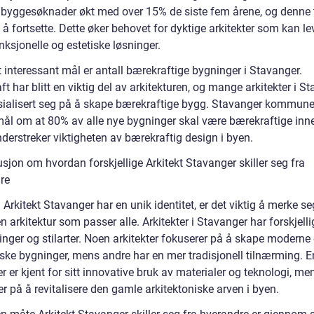
t byggesøknader økt med over 15% de siste fem årene, og denne
il å fortsette. Dette øker behovet for dyktige arkitekter som kan le
ksjonelle og estetiske løsninger.
 interessant mål er antall bærekraftige bygninger i Stavanger.
t har blitt en viktig del av arkitekturen, og mange arkitekter i S
sialisert seg på å skape bærekraftige bygg. Stavanger kommune
 mål om at 80% av alle nye bygninger skal være bærekraftige inn
derstreker viktigheten av bærekraftig design i byen.
sjon om hvordan forskjellige Arkitekt Stavanger skiller seg fra
re
Arkitekt Stavanger har en unik identitet, er det viktig å merke se
én arkitektur som passer alle. Arkitekter i Stavanger har forskjelli
inger og stilarter. Noen arkitekter fokuserer på å skape moderne
iske bygninger, mens andre har en mer tradisjonell tilnærming. E
er er kjent for sitt innovative bruk av materialer og teknologi, m
r på å revitalisere den gamle arkitektoniske arven i byen.