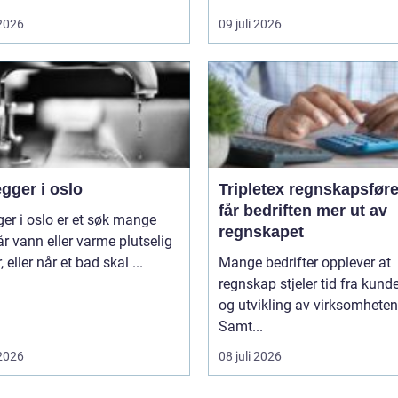
 2026
09 juli 2026
gger i oslo
Tripletex regnskapsfører sl
får bedriften mer ut av
ger i oslo er et søk mange
regnskapet
år vann eller varme plutselig
, eller når et bad skal ...
Mange bedrifter opplever at
regnskap stjeler tid fra kunde
og utvikling av virksomheten
Samt...
 2026
08 juli 2026