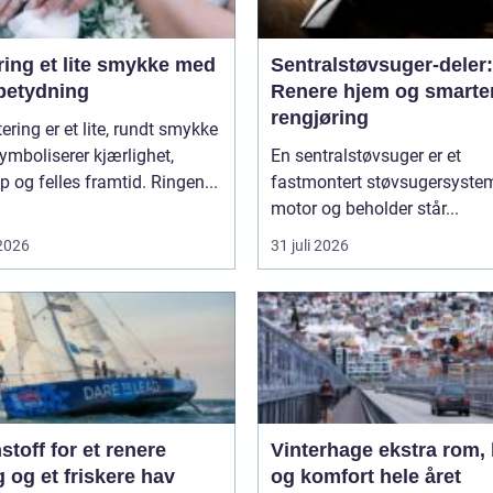
te smykke med
Sentralstøvsuger-deler:
 betydning
Renere hjem og smarte
rengjøring
tering er et lite, rundt smykke
mboliserer kjærlighet,
En sentralstøvsuger er et
p og felles framtid. Ringen...
fastmontert støvsugersyste
motor og beholder står...
 2026
31 juli 2026
toff for et renere
Vinterhage ekstra rom, lys
 og et friskere hav
og komfort hele året