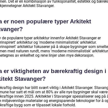
onen. Det er en kombinasjon av funksjonalitet, estetikk og bærek
kjennetegner Arkitekt Stavanger.
a er noen populære typer Arkitekt
avanger?
 de populære typer arkitektur innenfor Arkitekt Stavanger er
rinspirert' arkitektur og 'moderne minimalistisk' arkitektur.
rinspirert' arkitektur fokuserer på å skape bygninger som smelte
en med naturen rundt, mens 'moderne minimalistisk' arkitektur
netegnes av enkelhet og rene linjer uten mye dekorasjon.
 er viktigheten av bærekraftig design i
kitekt Stavanger?
raftig design har blitt svært viktig i Arkitekt Stavanger. Stavan
une har satt et mål om at 80% av alle nye bygninger skal være
raftige innen 2025. Arkitekter i Stavanger spesialiserer seg på 
e miljøvennlige materialer og energisparende teknologier for å 
raftige bygg som er tilpasset lokale forhold.