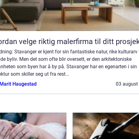
rdan velge riktig malerfirma til ditt prosje
dning: Stavanger er kjent for sin fantastiske natur, rike kulturarv
de byliv. Men det som ofte blir oversett, er den arkitektoniske
nnheten som byen har å by på. Stavanger har en egenarten i sin
ektur som skiller seg ut fra rest...
Marit Haugestad
03 august