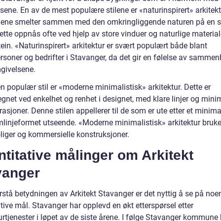
ene. En av de mest populære stilene er «naturinspirert» arkitekt
ene smelter sammen med den omkringliggende naturen på en 
ette oppnås ofte ved hjelp av store vinduer og naturlige materia
tein. «Naturinspirert» arkitektur er svært populært både blant
ersoner og bedrifter i Stavanger, da det gir en følelse av samme
ivelsene.
 populær stil er «moderne minimalistisk» arkitektur. Dette er
gnet ved enkelhet og renhet i designet, med klare linjer og mini
asjoner. Denne stilen appellerer til de som er ute etter et minima
mlinjeformet utseende. «Moderne minimalistisk» arkitektur brukes
liger og kommersielle konstruksjoner.
titative målinger om Arkitekt
vanger
rstå betydningen av Arkitekt Stavanger er det nyttig å se på noe
tive mål. Stavanger har opplevd en økt etterspørsel etter
urtjenester i løpet av de siste årene. I følge Stavanger kommune