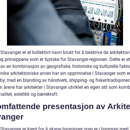
 Stavanger er et kollektivt navn brukt for å beskrive de arkitekto
og prinsippene som er typiske for Stavanger-regionen. Dette er et
 av en kombinasjon av geografiske, historiske og kulturelle fakto
nike arkitektoniske arven har sin opprinnelse i Stavanger som en
by, med en blanding av håndverk, shipping- og fiskeritradisjoner
 årene har arkitekter i Stavanger utviklet en egen stil som komb
alitet, estetikk og bærekraft.
mfattende presentasjon av Arkite
vanger
t Stavanger er kjent for å skape bygninger som er i harmoni med