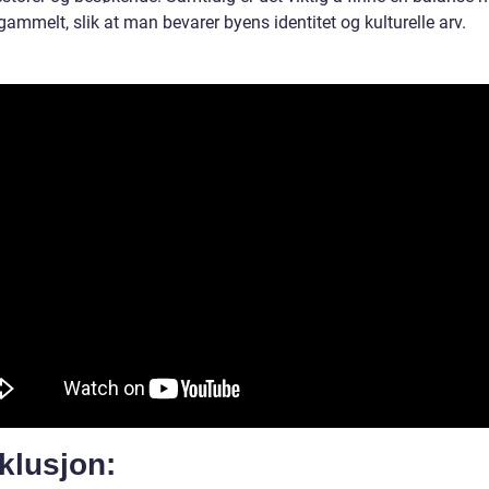
gammelt, slik at man bevarer byens identitet og kulturelle arv.
klusjon: