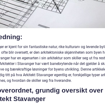
edning:
r er kjent for sin fantastiske natur, rike kulturarv og levende by
ofte blir oversett, er den arkitektoniske skjønnheten som byen h
anger har en egenarten i sin arkitektur som skiller seg ut fra res
Arkitekter i Stavanger har vært banebrytende når det gjelder å s
ve og bærekraftige løsninger for byens utvikling. Denne artikkel
ig titt på hva Arkitekt Stavanger egentlig er, forskjellige typer ar
es, og hvordan de skiller seg fra hverandre.
verordnet, grundig oversikt over
tekt Stavanger