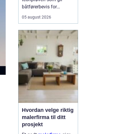
båtførerbevis for
fritidsbåt i Norge. Prøven
05 august 2026
dokumenterer at føreren
kan grunnleggende
sjøvett, navigasjon, lover
og regler, samt sikkerhet
om bord. For alle som vil
bruke motorbåt lovlig og
trygt, er dette et...
Hvordan velge riktig
malerfirma til ditt
prosjekt