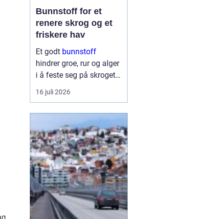
Bunnstoff for et
renere skrog og et
friskere hav
Et godt
bunnstoff
hindrer groe, rur og alger
i å feste seg på skroget.
Dermed holder båten
16 juli 2026
bedre fart, bruker mindre
drivstoff og krever
mindre vedlikehold på
land. Samtidig begynner
flere båteiere ...
ng