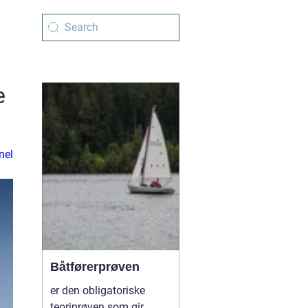
e
nel
Båtførerprøven
er den obligatoriske
teoriprøven som gir