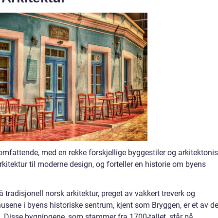
omfattende, med en rekke forskjellige byggestiler og arkitektoni
rkitektur til moderne design, og forteller en historie om byens
tradisjonell norsk arkitektur, preget av vakkert treverk og
ehusene i byens historiske sentrum, kjent som Bryggen, er et av d
 Disse bygningene, som stammer fra 1700-tallet, står på