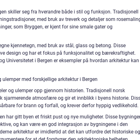
gen skiller seg fra hverandre både i stil og funksjon. Tradisjonell
ningstradisjoner, med bruk av treverk og detaljer som rosemalin
inger, som Bryggen, er kjent for sine smale gater og
egne kjennetegn, med bruk av stål, glass og betong. Disse
ve design og har et fokus på funksjonalitet og bærekraftighet.
 Universitetet i Bergen er eksempler på hvordan arkitektur kan
 ulemper med forskjellige arkitektur i Bergen
eler og ulemper opp gjennom historien. Tradisjonell norsk
ik sjarmerende atmosfære og gir et innblikk i byens historie. Dis
rbare for brann og forfall, og krever derfor hyppig vedlikehold.
en har gitt byen et friskt pust og nye muligheter. Disse bygning
ektive, og kan være en god integrasjon av bygningene i den
ne arkitektur er imidlertid at det kan utfordre det historiske o
rgumentere for at det forstyrrer den arkitektoniske helheten.