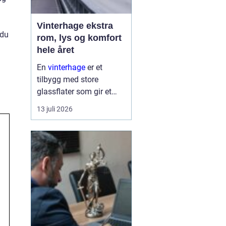
Vinterhage ekstra
 du
rom, lys og komfort
hele året
En
vinterhage
er et
tilbygg med store
glassflater som gir et
lyst og lunt oppholdsrom
13 juli 2026
nær hagen, også når
været er surt. Den kan
fungere som en ekstra
stue, spiseplass eller
stille son...