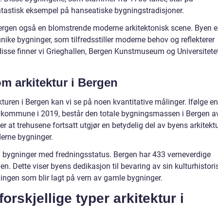
ntastisk eksempel på hanseatiske bygningstradisjoner.
r Bergen også en blomstrende moderne arkitektonisk scene. Byen e
nike bygninger, som tilfredsstiller moderne behov og reflekterer
disse finner vi Grieghallen, Bergen Kunstmuseum og Universitetet
om arkitektur i Bergen
kturen i Bergen kan vi se på noen kvantitative målinger. Ifølge en
 kommune i 2019, består den totale bygningsmassen i Bergen a
 at trehusene fortsatt utgjør en betydelig del av byens arkitektu
derne bygninger.
l bygninger med fredningsstatus. Bergen har 433 verneverdige
en. Dette viser byens dedikasjon til bevaring av sin kulturhistori
ningen som blir lagt på vern av gamle bygninger.
orskjellige typer arkitektur i