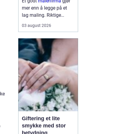
Et godt
malerfirma
gjør
mer enn å legge på et
lag maling. Riktige
fagfolk kan forlenge
03 august 2026
levetiden på bygget,
sikre et penere resultat
og spare både tid og
penger. Samtidig kan feil
valg gi ekstra
kostnader,...
ske
Giftering et lite
smykke med stor
e
betydning