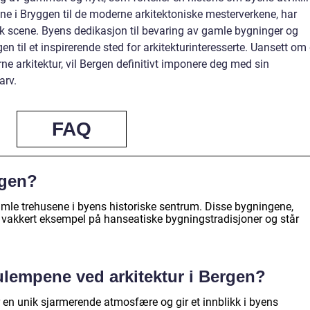
sene i Bryggen til de moderne arkitektoniske mesterverkene, har
isk scene. Byens dedikasjon til bevaring av gamle bygninger og
n til et inspirerende sted for arkitekturinteresserte. Uansett om
erne arkitektur, vil Bergen definitivt imponere deg med sin
arv.
FAQ
rgen?
gamle trehusene i byens historiske sentrum. Disse bygningene,
t vakkert eksempel på hanseatiske bygningstradisjoner og står
ulempene ved arkitektur i Bergen?
ar en unik sjarmerende atmosfære og gir et innblikk i byens