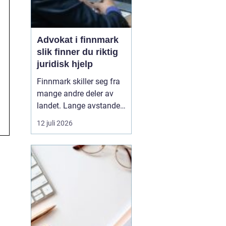
Advokat i finnmark
slik finner du riktig
juridisk hjelp
Finnmark skiller seg fra
mange andre deler av
landet. Lange avstander,
små lokalsamfunn, sterk
12 juli 2026
tilknytning til natur og
ressurser, og samiske
rettigheter gjør at mange
juridiske spørsmål får en
ekstra dimensjon. Når en
privatperson eller en
bedrift i...