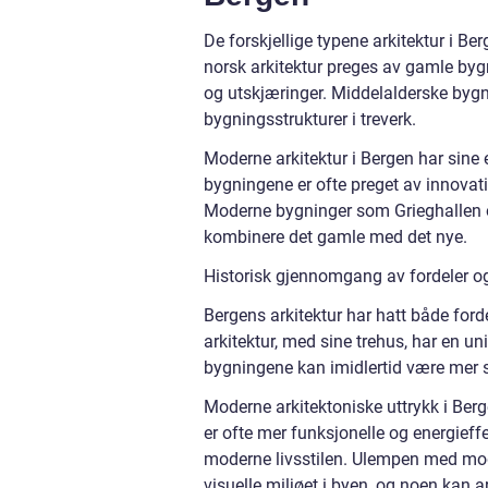
De forskjellige typene arkitektur i Ber
norsk arkitektur preges av gamle byg
og utskjæringer. Middelalderske bygn
bygningsstrukturer i treverk.
Moderne arkitektur i Bergen har sine 
bygningene er ofte preget av innovati
Moderne bygninger som Grieghallen og
kombinere det gamle med det nye.
Historisk gjennomgang av fordeler og
Bergens arkitektur har hatt både ford
arkitektur, med sine trehus, har en un
bygningene kan imidlertid være mer så
Moderne arkitektoniske uttrykk i Berg
er ofte mer funksjonelle og energieff
moderne livsstilen. Ulempen med moder
visuelle miljøet i byen, og noen kan a