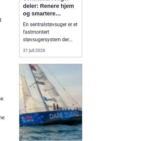
deler: Renere hjem
og smartere
g
rengjøring
En sentralstøvsuger er et
fastmontert
støvsugersystem der
motor og beholder står i
31 juli 2026
bod, garasje eller teknisk
rom, mens
sugekontakter finnes i
veggene rundt i boligen.
Du kobler bare slangen
til en kontakt, og støvet
se
transp...
ene
g