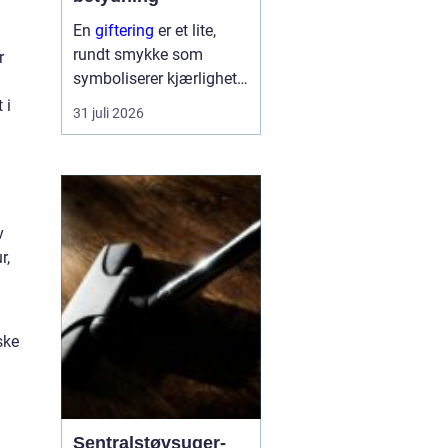
En
giftering
er et lite,
rundt smykke som
r
symboliserer kjærlighet,
troskap og felles
 i
31 juli 2026
framtid. Ringen bæres
hver dag, ofte hele livet,
og blir en synlig
påminnelse om løftet to
mennesker ...
v
r,
ske
Sentralstøvsuger-