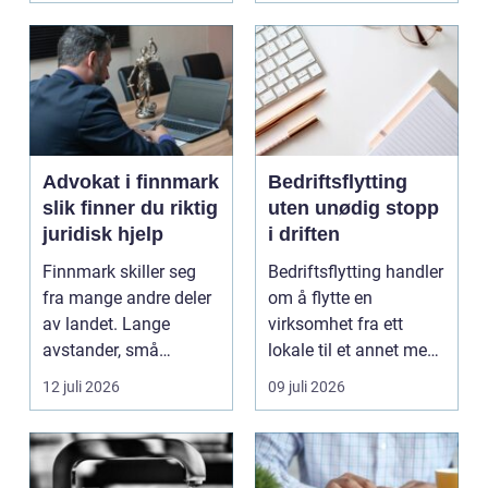
Advokat i finnmark
Bedriftsflytting
slik finner du riktig
uten unødig stopp
juridisk hjelp
i driften
Finnmark skiller seg
Bedriftsflytting handler
fra mange andre deler
om å flytte en
av landet. Lange
virksomhet fra ett
avstander, små
lokale til et annet med
lokalsamfunn, sterk
minst mulig...
12 juli 2026
09 juli 2026
tilkn...