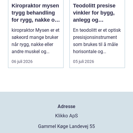
Kiropraktor mysen
Teodolitt presise
trygg behandling
vinkler for bygg,
for rygg, nakke og
anlegg og
ledd
kartlegging
kiropraktor Mysen er et
En teodolitt er et optisk
søkeord mange bruker
presisjonsinstrument
når rygg, nakke eller
som brukes til å måle
andre muskel og
horisontale og
leddplager begynn...
vertikale vinkle...
06 juli 2026
05 juli 2026
Adresse