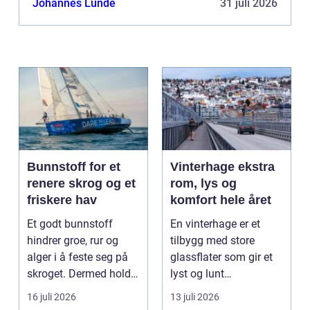
Johannes Lunde
31 juli 2026
Bunnstoff for et
Vinterhage ekstra
renere skrog og et
rom, lys og
friskere hav
komfort hele året
Et godt bunnstoff
En vinterhage er et
hindrer groe, rur og
tilbygg med store
alger i å feste seg på
glassflater som gir et
skroget. Dermed holder
lyst og lunt
båten bedre far...
oppholdsrom nær
16 juli 2026
13 juli 2026
hagen, ogs...