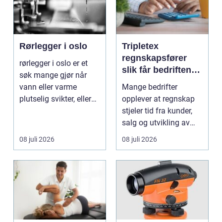
Rørlegger i oslo
Tripletex
regnskapsfører
rørlegger i oslo er et
slik får bedriften
søk mange gjør når
mer ut av
vann eller varme
Mange bedrifter
regnskapet
plutselig svikter, eller
opplever at regnskap
når et bad skal ...
stjeler tid fra kunder,
salg og utvikling av
virksomheten. Samt...
08 juli 2026
08 juli 2026