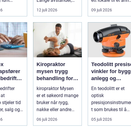
g lunt
Lange avstander,
ett lokale til et anne
srom nær
små lokalsamfunn,
med minst mulig...
26
12 juli 2026
09 juli 2026
s...
sterk tilkn...
ex
Kiropraktor
Teodolitt presise
apsfører
mysen trygg
vinkler for bygg
r bedriften
behandling for
anlegg og
 av
rygg, nakke og
kartlegging
drifter
kiropraktor Mysen
En teodolitt er et
apet
ledd
 at
er et søkeord mange
optisk
stjeler tid
bruker når rygg,
presisjonsinstrume
r, salg og
nakke eller andre
t som brukes til å
 av
muskel og
måle horisontale o
26
06 juli 2026
05 juli 2026
eten.
leddplager begynn...
vertikale vinkle...