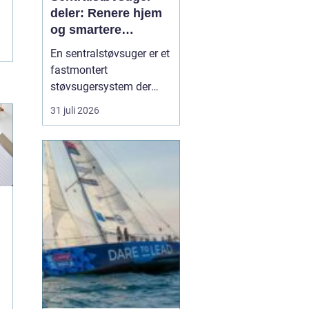
deler: Renere hjem
og smartere
rengjøring
En sentralstøvsuger er et
fastmontert
støvsugersystem der
motor og beholder står i
31 juli 2026
bod, garasje eller teknisk
rom, mens
sugekontakter finnes i
veggene rundt i boligen.
Du kobler bare slangen
til en kontakt, og støvet
transp...