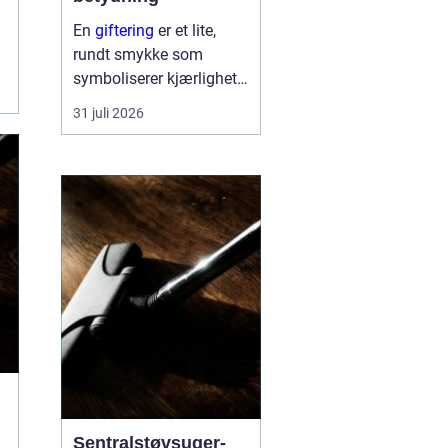
En
giftering
er et lite,
rundt smykke som
symboliserer kjærlighet,
troskap og felles
31 juli 2026
framtid. Ringen bæres
hver dag, ofte hele livet,
og blir en synlig
påminnelse om løftet to
mennesker ...
Sentralstøvsuger-