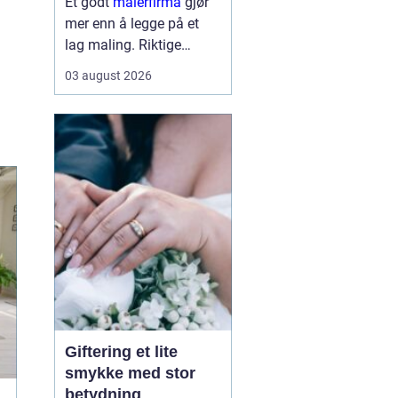
Et godt
malerfirma
gjør
mer enn å legge på et
lag maling. Riktige
fagfolk kan forlenge
03 august 2026
levetiden på bygget,
sikre et penere resultat
og spare både tid og
penger. Samtidig kan feil
valg gi ekstra
kostnader,...
Giftering et lite
smykke med stor
betydning