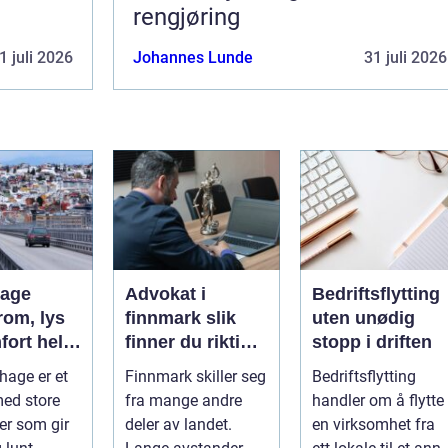
rengjøring
1 juli 2026
Johannes Lunde
31 juli 2026
hage
Advokat i
Bedriftsflytting
rom, lys
finnmark slik
uten unødig
fort hele
finner du riktig
stopp i driften
juridisk hjelp
hage er et
Finnmark skiller seg
Bedriftsflytting
med store
fra mange andre
handler om å flytte
ter som gir
deler av landet.
en virksomhet fra