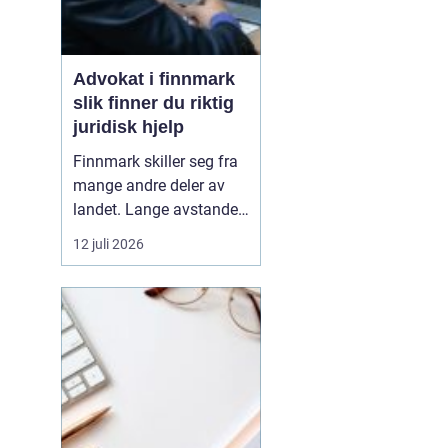
Advokat i finnmark
slik finner du riktig
juridisk hjelp
Finnmark skiller seg fra
mange andre deler av
landet. Lange avstander,
små lokalsamfunn, sterk
12 juli 2026
tilknytning til natur og
ressurser, og samiske
rettigheter gjør at mange
juridiske spørsmål får en
ekstra dimensjon. Når en
privatperson eller en
bedrift i...