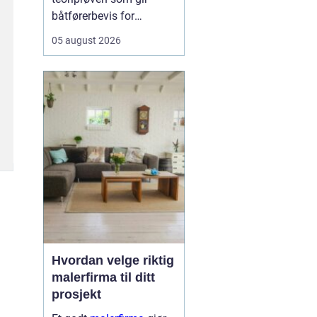
båtførerbevis for
fritidsbåt i Norge. Prøven
05 august 2026
dokumenterer at føreren
kan grunnleggende
sjøvett, navigasjon, lover
og regler, samt sikkerhet
om bord. For alle som vil
bruke motorbåt lovlig og
trygt, er dette et...
Hvordan velge riktig
malerfirma til ditt
prosjekt