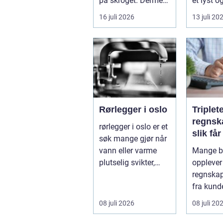
på skroget. Dermed
et lyst o
holder båten bedre
opphold
16 juli 2026
13 juli 20
far...
hagen, og
Rørlegger i oslo
Triplet
regnsk
rørlegger i oslo er et
slik få
søk mange gjør når
mer ut
vann eller varme
Mange be
regnsk
plutselig svikter,
opplever
eller når et bad skal
regnskap 
...
fra kunde
utvikling
08 juli 2026
08 juli 20
virksomh
Samt...