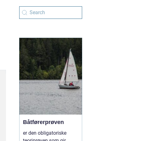
Båtførerprøven
er den obligatoriske
teoriprøven som gir