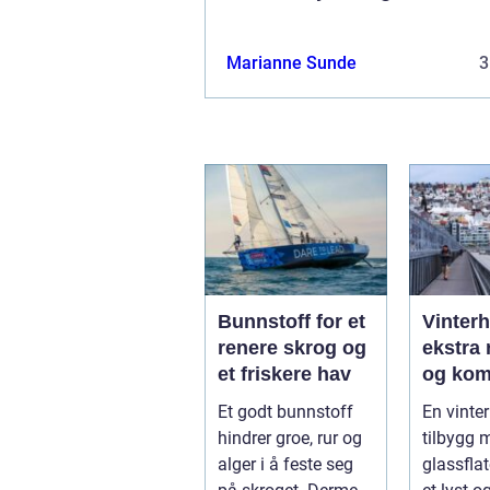
Marianne Sunde
3
Bunnstoff for et
Vinter
renere skrog og
ekstra 
et friskere hav
og kom
året
Et godt bunnstoff
En vinter
hindrer groe, rur og
tilbygg 
alger i å feste seg
glassfla