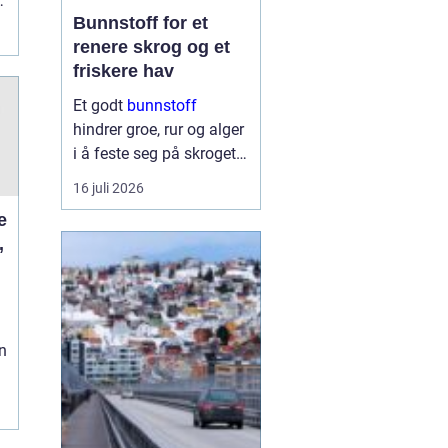
t
Bunnstoff for et
renere skrog og et
friskere hav
Et godt
bunnstoff
hindrer groe, rur og alger
i å feste seg på skroget.
Dermed holder båten
16 juli 2026
bedre fart, bruker mindre
drivstoff og krever
,
mindre vedlikehold på
land. Samtidig begynner
flere båteiere ...
n
g