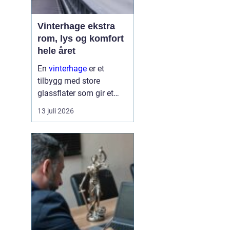
Vinterhage ekstra
rom, lys og komfort
hele året
En
vinterhage
er et
tilbygg med store
glassflater som gir et
lyst og lunt oppholdsrom
13 juli 2026
nær hagen, også når
været er surt. Den kan
fungere som en ekstra
stue, spiseplass eller
stille son...