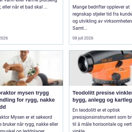
, eller når et bad skal ...
Mange bedrifter opplever at
regnskap stjeler tid fra kunde
og utvikling av virksomheten
Samt...
 2026
08 juli 2026
aktor mysen trygg
Teodolitt presise vinkler for
ndling for rygg, nakke
bygg, anlegg og kartle
edd
En teodolitt er et optisk
aktor Mysen er et søkeord
presisjonsinstrument som b
bruker når rygg, nakke eller
til å måle horisontale og vert
 muskel og leddplager
vinkle...