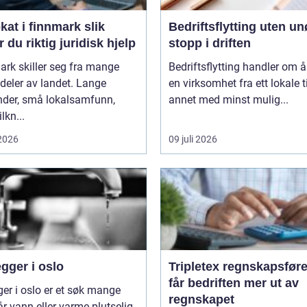
t i finnmark slik
Bedriftsflytting uten u
r du riktig juridisk hjelp
stopp i driften
rk skiller seg fra mange
Bedriftsflytting handler om å 
deler av landet. Lange
en virksomhet fra ett lokale ti
nder, små lokalsamfunn,
annet med minst mulig...
ilkn...
 2026
09 juli 2026
gger i oslo
Tripletex regnskapsfører sl
får bedriften mer ut av
ger i oslo er et søk mange
regnskapet
år vann eller varme plutselig