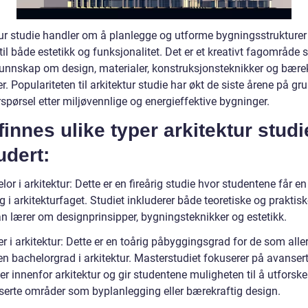
tur studie handler om å planlegge og utforme bygningsstrukturer
il både estetikk og funksjonalitet. Det er et kreativt fagområde
kunnskap om design, materialer, konstruksjonsteknikker og bære
r. Populariteten til arkitektur studie har økt de siste årene på gr
rspørsel etter miljøvennlige og energieffektive bygninger.
finnes ulike typer arkitektur studi
udert:
lor i arkitektur: Dette er en fireårig studie hvor studentene får e
g i arkitekturfaget. Studiet inkluderer både teoretiske og praktisk
n lærer om designprinsipper, bygningsteknikker og estetikk.
r i arkitektur: Dette er en toårig påbyggingsgrad for de som alle
 en bachelorgrad i arkitektur. Masterstudiet fokuserer på avanser
r innenfor arkitektur og gir studentene muligheten til å utforske
iserte områder som byplanlegging eller bærekraftig design.