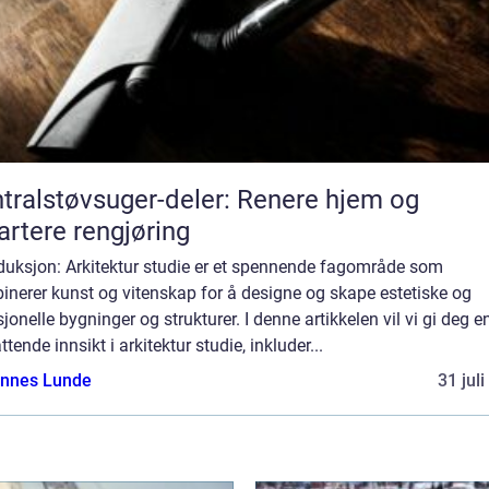
tralstøvsuger-deler: Renere hjem og
rtere rengjøring
oduksjon: Arkitektur studie er et spennende fagområde som
nerer kunst og vitenskap for å designe og skape estetiske og
jonelle bygninger og strukturer. I denne artikkelen vil vi gi deg e
tende innsikt i arkitektur studie, inkluder...
nnes Lunde
31 jul