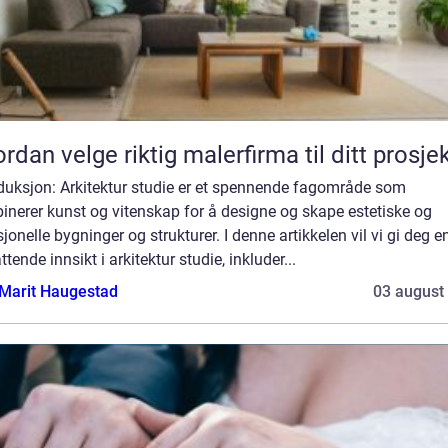
rdan velge riktig malerfirma til ditt prosje
oduksjon: Arkitektur studie er et spennende fagområde som
nerer kunst og vitenskap for å designe og skape estetiske og
jonelle bygninger og strukturer. I denne artikkelen vil vi gi deg e
tende innsikt i arkitektur studie, inkluder...
Marit Haugestad
03 august