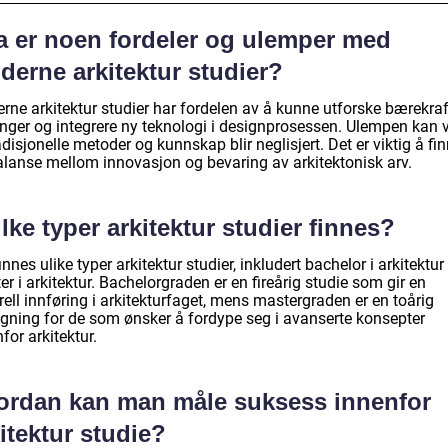
a er noen fordeler og ulemper med
derne arkitektur studier?
rne arkitektur studier har fordelen av å kunne utforske bærekraf
inger og integrere ny teknologi i designprosessen. Ulempen kan
adisjonelle metoder og kunnskap blir neglisjert. Det er viktig å fi
alanse mellom innovasjon og bevaring av arkitektonisk arv.
lke typer arkitektur studier finnes?
innes ulike typer arkitektur studier, inkludert bachelor i arkitektur
r i arkitektur. Bachelorgraden er en fireårig studie som gir en
ell innføring i arkitekturfaget, mens mastergraden er en toårig
gning for de som ønsker å fordype seg i avanserte konsepter
for arkitektur.
ordan kan man måle suksess innenfor
itektur studie?