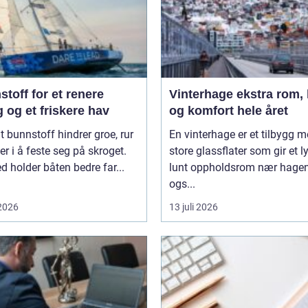
toff for et renere
Vinterhage ekstra rom, lys
 og et friskere hav
og komfort hele året
t bunnstoff hindrer groe, rur
En vinterhage er et tilbygg 
er i å feste seg på skroget.
store glassflater som gir et l
 holder båten bedre far...
lunt oppholdsrom nær hagen
ogs...
 2026
13 juli 2026