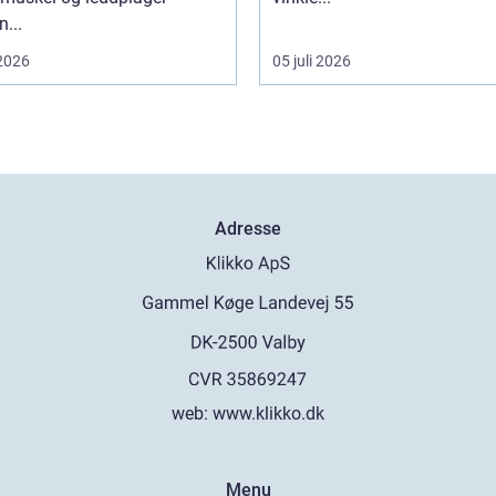
...
 2026
05 juli 2026
Adresse
web:
www.klikko.dk
Menu