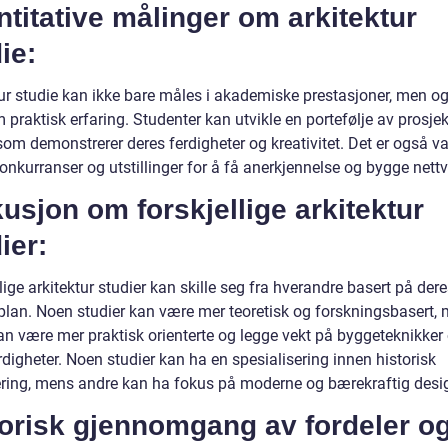
titative målinger om arkitektur
ie:
tur studie kan ikke bare måles i akademiske prestasjoner, men o
praktisk erfaring. Studenter kan utvikle en portefølje av prosjek
om demonstrerer deres ferdigheter og kreativitet. Det er også va
konkurranser og utstillinger for å få anerkjennelse og bygge nettv
usjon om forskjellige arkitektur
ier:
lige arkitektur studier kan skille seg fra hverandre basert på der
plan. Noen studier kan være mer teoretisk og forskningsbasert,
an være mer praktisk orienterte og legge vekt på byggeteknikker
digheter. Noen studier kan ha en spesialisering innen historisk
ering, mens andre kan ha fokus på moderne og bærekraftig desi
torisk gjennomgang av fordeler o