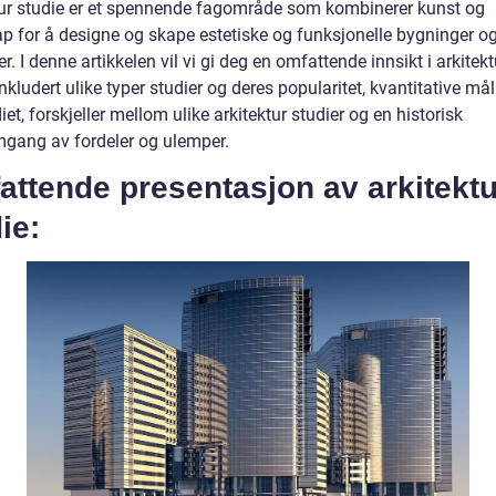
tur studie er et spennende fagområde som kombinerer kunst og
ap for å designe og skape estetiske og funksjonelle bygninger o
er. I denne artikkelen vil vi gi deg en omfattende innsikt i arkitekt
inkludert ulike typer studier og deres popularitet, kvantitative må
et, forskjeller mellom ulike arkitektur studier og en historisk
gang av fordeler og ulemper.
ttende presentasjon av arkitektu
ie: