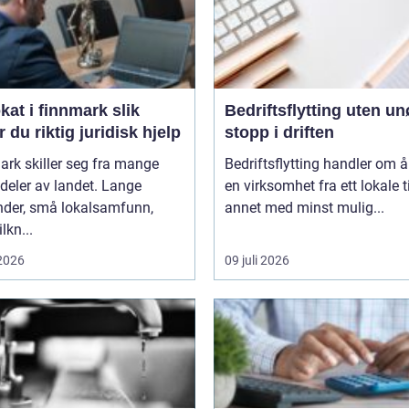
t i finnmark slik
Bedriftsflytting uten u
r du riktig juridisk hjelp
stopp i driften
rk skiller seg fra mange
Bedriftsflytting handler om å 
deler av landet. Lange
en virksomhet fra ett lokale ti
nder, små lokalsamfunn,
annet med minst mulig...
ilkn...
 2026
09 juli 2026