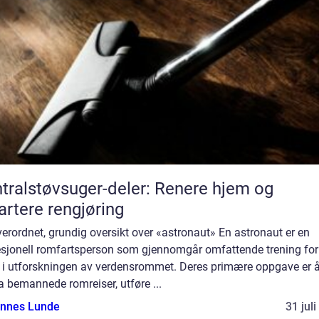
tralstøvsuger-deler: Renere hjem og
rtere rengjøring
erordnet, grundig oversikt over «astronaut» En astronaut er en
esjonell romfartsperson som gjennomgår omfattende trening for
a i utforskningen av verdensrommet. Deres primære oppgave er 
a bemannede romreiser, utføre ...
nnes Lunde
31 jul