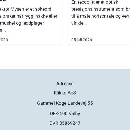
En teodolitt er et optisk
aktor Mysen er et søkeord
presisjonsinstrument som b
bruker når rygg, nakke eller
til å måle horisontale og vert
 muskel og leddplager
vinkle...
...
 2026
05 juli 2026
Adresse