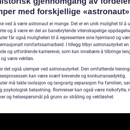
historisk gjennomgang av fordele
per med forskjellige «astronaut»
ne ved å være astronaut er mange. Det er en unik mulighet til å 
ente og å være en del av banebrytende vitenskapelige oppdagelse
uter får også muligheten til å representere sine hjemland og vær
ternasjonalt romfartssamarbeid. I tillegg tilbyr astronautyrket en
e og utfordrende karrierevei, som kan innebære å tilbringe lengr
og være vektløs.
 er det også ulemper ved astronautyrket. Den omfattende trenin
lsesprosessen kan være svært krevende og konkurransedyktig.
uter må takle isolasjon og langvarig separasjon fra familien, sa
og psykologisk belastning. Romreiser kan også være risikofylte, 
kker og helsespørsmål på grunn av stråling og vektløshet.