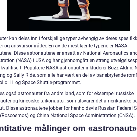
ter kan deles inn i forskjellige typer avhengig av deres spesifik
r og ansvarsområder. En av de mest kjente typene er NASA-
utene. Disse astronautene er ansatt av National Aeronautics an
tration (NASA) i USA og har gjennomgått en streng utvelgelses
i kvalifisert. Populære NASA-astronauter inkluderer Buzz Aldrin, N
ng og Sally Ride, som alle har vært en del av banebrytende romf
llo 11 og Space Shuttle-programmet.
nes også astronauter fra andre land, som for eksempel russiske
uter og kinesiske taikonauter, som tilsvarer det amerikanske b
ut. Disse astronautene jobber for henholdsvis Russian Federal 
(Roscosmos) og China National Space Administration (CNSA).
titative målinger om «astronaut»