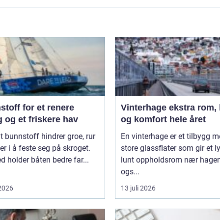
toff for et renere
Vinterhage ekstra rom, lys
 og et friskere hav
og komfort hele året
t bunnstoff hindrer groe, rur
En vinterhage er et tilbygg 
er i å feste seg på skroget.
store glassflater som gir et l
 holder båten bedre far...
lunt oppholdsrom nær hagen
ogs...
 2026
13 juli 2026