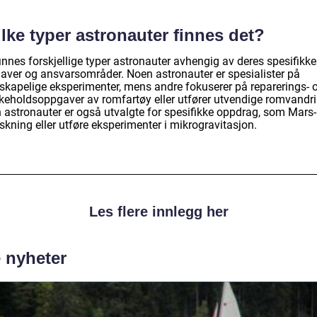
lke typer astronauter finnes det?
innes forskjellige typer astronauter avhengig av deres spesifikke
aver og ansvarsområder. Noen astronauter er spesialister på
nskapelige eksperimenter, mens andre fokuserer på reparerings- 
ikeholdsoppgaver av romfartøy eller utfører utvendige romvandri
 astronauter er også utvalgte for spesifikke oppdrag, som Mars-
skning eller utføre eksperimenter i mikrogravitasjon.
Les flere innlegg her
e nyheter