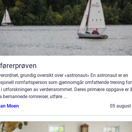
førerprøven
erordnet, grundig oversikt over «astronaut» En astronaut er en
esjonell romfartsperson som gjennomgår omfattende trening for
a i utforskningen av verdensrommet. Deres primære oppgave er 
a bemannede romreiser, utføre ...
tian Moen
05 august