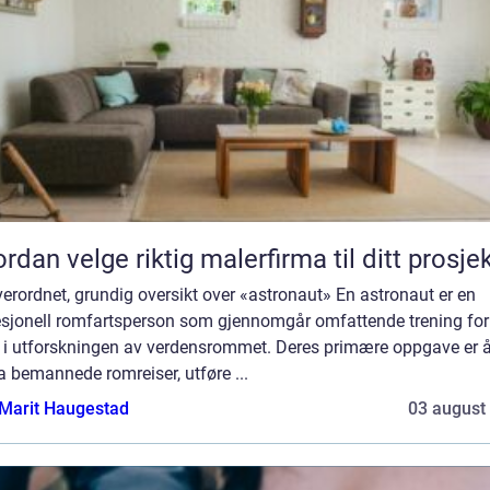
rdan velge riktig malerfirma til ditt prosje
erordnet, grundig oversikt over «astronaut» En astronaut er en
esjonell romfartsperson som gjennomgår omfattende trening for
a i utforskningen av verdensrommet. Deres primære oppgave er 
a bemannede romreiser, utføre ...
Marit Haugestad
03 august