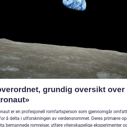
verordnet, grundig oversikt over
tronaut»
onaut er en profesjonell romfartsperson som gjennomgår omfat
 for å delta i utforskningen av verdensrommet. Deres primære o
reta bemannede romreiser, utføre vitenskapelige eksperimenter o