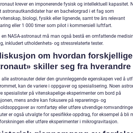
tronaut krever en imponerende fysisk og intellektuell kapasitet.
at astronautkandidater har en bachelorgrad i et fag som
vitenskap, biologi, fysikk eller lignende, samt tre års relevant
aring eller 1 000 timer som pilot i kommersiell luftfart.
li en NASA-astronaut må man også bestå en omfattende medisi
g, inkludert utholdenhets- og stressrelaterte tester.
iskusjon om hvordan forskjellige
ronaut» skiller seg fra hverandre
 alle astronauter deler den grunnleggende egenskapen ved å ut
rommet, kan de variere i oppgaver og spesialisering. Noen astro
e spesialister på vitenskapelige eksperimenter om bord på
jonen, mens andre kan fokusere på reparerings- og
holdsoppgaver av romfartøy eller utføre utvendige romvandringe
uter er også utvalgte for spesifikke oppdrag, for eksempel å bli
orskningen eller utføre eksperimenter i mikrogravitasjon.