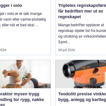
gger i oslo
Tripletex regnskapsfører sl
får bedriften mer ut av
ger i oslo er et søk mange
regnskapet
år vann eller varme plutselig
, eller når et bad skal ...
Mange bedrifter opplever at
regnskap stjeler tid fra kunde
og utvikling av virksomheten
Samt...
 2026
08 juli 2026
aktor mysen trygg
Teodolitt presise vinkler for
ndling for rygg, nakke
bygg, anlegg og kartle
edd