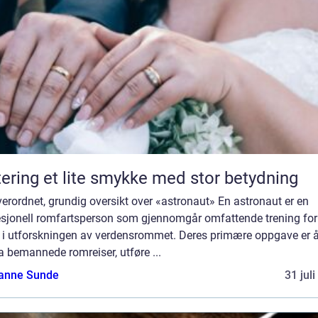
Giftering et lite smykke med stor betydning
erordnet, grundig oversikt over «astronaut» En astronaut er en
esjonell romfartsperson som gjennomgår omfattende trening for
a i utforskningen av verdensrommet. Deres primære oppgave er 
a bemannede romreiser, utføre ...
anne Sunde
31 jul