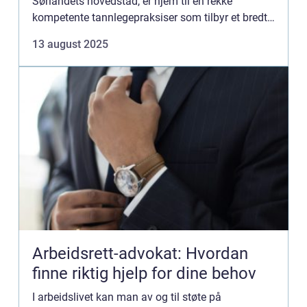
Sørlandets hovedstad, er hjem til en rekke
kompetente tannlegepraksiser som tilbyr et bredt
spekter av tannpleietjenester. Enten du e...
13 august 2025
Arbeidsrett-advokat: Hvordan
finne riktig hjelp for dine behov
I arbeidslivet kan man av og til støte på