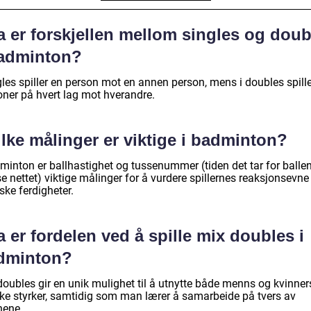
a er forskjellen mellom singles og doub
badminton?
gles spiller en person mot en annen person, mens i doubles spille
oner på hvert lag mot hverandre.
lke målinger er viktige i badminton?
dminton er ballhastighet og tussenummer (tiden det tar for balle
e nettet) viktige målinger for å vurdere spillernes reaksjonsevne
ske ferdigheter.
 er fordelen ved å spille mix doubles i
dminton?
doubles gir en unik mulighet til å utnytte både menns og kvinner
ske styrker, samtidig som man lærer å samarbeide på tvers av
nene.