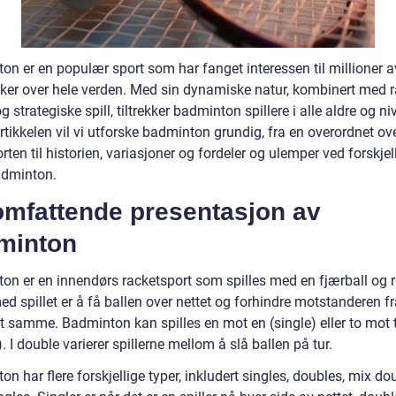
on er en populær sport som har fanget interessen til millioner a
er over hele verden. Med sin dynamiske natur, kombinert med r
 strategiske spill, tiltrekker badminton spillere i alle aldre og niv
tikkelen vil vi utforske badminton grundig, fra en overordnet ove
rten til historien, variasjoner og fordeler og ulemper ved forskjel
adminton.
omfattende presentasjon av
minton
on er en innendørs racketsport som spilles med en fjærball og r
d spillet er å få ballen over nettet og forhindre motstanderen fr
et samme. Badminton kan spilles en mot en (single) eller to mot 
. I double varierer spillerne mellom å slå ballen på tur.
n har flere forskjellige typer, inkludert singles, doubles, mix do