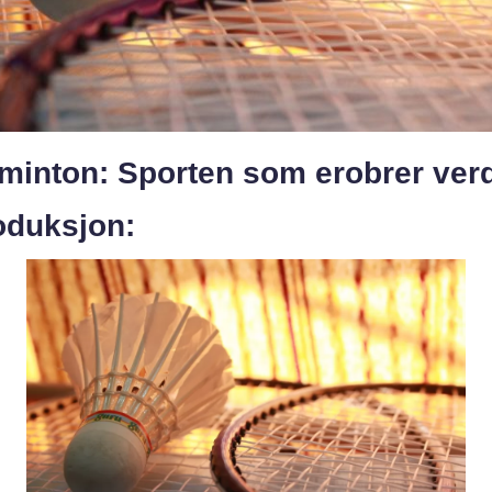
minton: Sporten som erobrer ver
oduksjon: