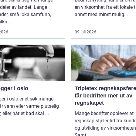
deler av landet. Lange
en virksomhet fra ett lokale ti
nder, små lokalsamfunn,
annet med minst mulig...
ilkn...
 2026
09 juli 2026
gger i oslo
Tripletex regnskapsfører sl
får bedriften mer ut av
ger i oslo er et søk mange
regnskapet
år vann eller varme plutselig
, eller når et bad skal ...
Mange bedrifter opplever at
regnskap stjeler tid fra kunde
og utvikling av virksomheten
Samt...