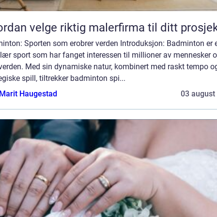
rdan velge riktig malerfirma til ditt prosje
inton: Sporten som erobrer verden Introduksjon: Badminton er 
ær sport som har fanget interessen til millioner av mennesker o
 verden. Med sin dynamiske natur, kombinert med raskt tempo o
egiske spill, tiltrekker badminton spi...
Marit Haugestad
03 august