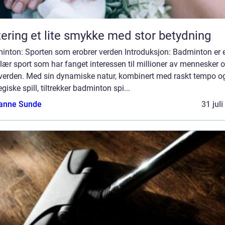
Giftering et lite smykke med stor betydning
inton: Sporten som erobrer verden Introduksjon: Badminton er 
ær sport som har fanget interessen til millioner av mennesker o
 verden. Med sin dynamiske natur, kombinert med raskt tempo o
egiske spill, tiltrekker badminton spi...
anne Sunde
31 jul