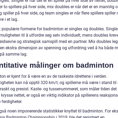
gles. Singler er når det er en spiller på hver side av nettet, doubl
er to spillere på hver side, mix doubles er når det er en mannlig 
g spiller på hver side, og team singles er når flere spillere spiller
e i et lag.
 populære formene for badminton er singles og doubles. Singles
 muligheten til å utfordre seg selv individuelt, mens doubles krev
idsevne og strategisk samspill med en partner. Mix doubles leg
l en ekstra dimensjon av spenning og utfordring ved å ha både 
 på samme lag.
ntitative målinger om badminton
n er kjent for å være en av de raskeste idrettene i verden.
igheten kan nå opptil 320 km/t, og spillerne må være i stand til
raskt og presist. Kaste- og tussenummeret, som måler tiden det t
 krysse nettet, er også en viktig indikator på spillerens reaksjon
 ferdigheter.
også noen imponerende statistikker knyttet til badminton. For ek
sia Badminton Championship i 2019, ble det registrert en