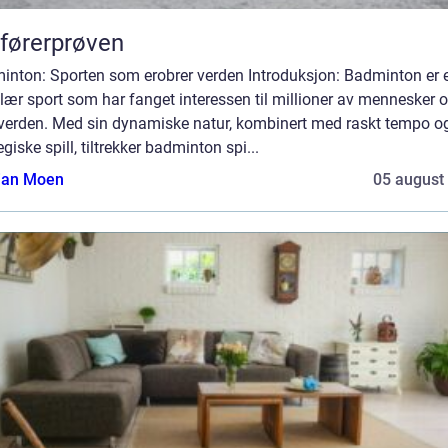
førerprøven
inton: Sporten som erobrer verden Introduksjon: Badminton er 
ær sport som har fanget interessen til millioner av mennesker o
 verden. Med sin dynamiske natur, kombinert med raskt tempo o
egiske spill, tiltrekker badminton spi...
tian Moen
05 august