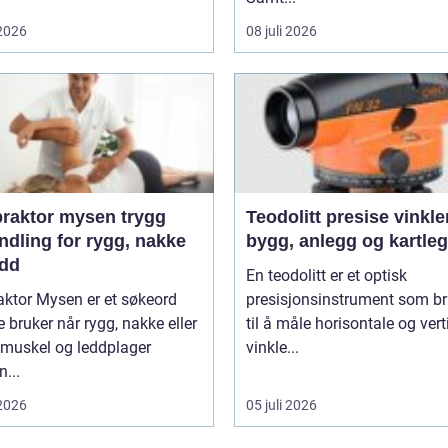
 2026
08 juli 2026
aktor mysen trygg
Teodolitt presise vinkler for
ndling for rygg, nakke
bygg, anlegg og kartle
edd
En teodolitt er et optisk
aktor Mysen er et søkeord
presisjonsinstrument som b
bruker når rygg, nakke eller
til å måle horisontale og vert
 muskel og leddplager
vinkle...
...
 2026
05 juli 2026