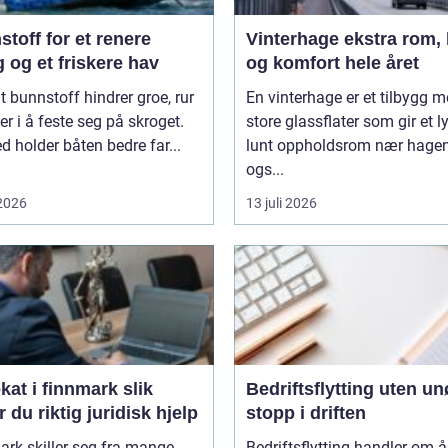
toff for et renere
Vinterhage ekstra rom, lys
 og et friskere hav
og komfort hele året
t bunnstoff hindrer groe, rur
En vinterhage er et tilbygg 
er i å feste seg på skroget.
store glassflater som gir et l
 holder båten bedre far...
lunt oppholdsrom nær hagen
ogs...
 2026
13 juli 2026
t i finnmark slik
Bedriftsflytting uten u
r du riktig juridisk hjelp
stopp i driften
rk skiller seg fra mange
Bedriftsflytting handler om å 