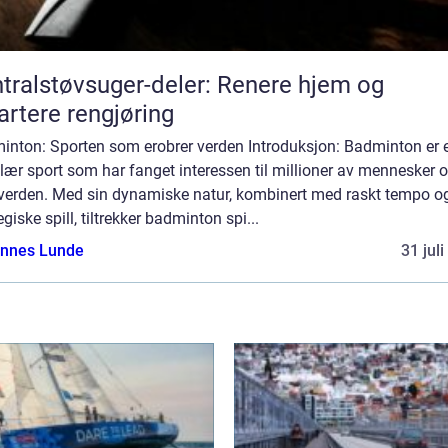
tralstøvsuger-deler: Renere hjem og
rtere rengjøring
inton: Sporten som erobrer verden Introduksjon: Badminton er 
ær sport som har fanget interessen til millioner av mennesker o
 verden. Med sin dynamiske natur, kombinert med raskt tempo o
egiske spill, tiltrekker badminton spi...
nnes Lunde
31 jul