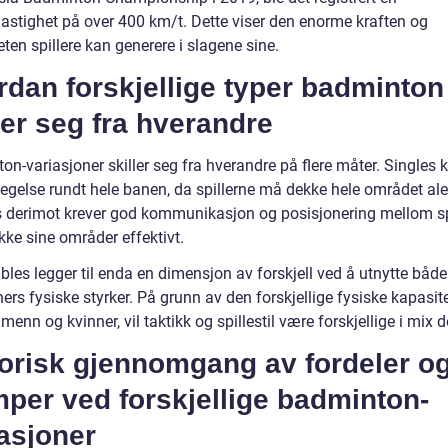
stighet på over 400 km/t. Dette viser den enorme kraften og
ten spillere kan generere i slagene sine.
dan forskjellige typer badminton
ler seg fra hverandre
n-variasjoner skiller seg fra hverandre på flere måter. Singles k
egelse rundt hele banen, da spillerne må dekke hele området ale
 derimot krever god kommunikasjon og posisjonering mellom sp
kke sine områder effektivt.
bles legger til enda en dimensjon av forskjell ved å utnytte bå
ers fysiske styrker. På grunn av den forskjellige fysiske kapasit
enn og kvinner, vil taktikk og spillestil være forskjellige i mix 
torisk gjennomgang av fordeler o
per ved forskjellige badminton-
asjoner