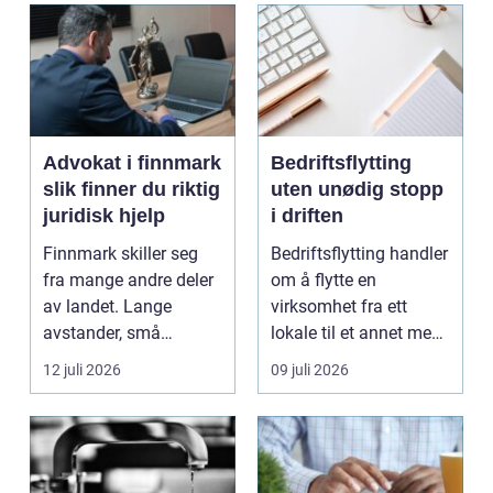
Advokat i finnmark
Bedriftsflytting
slik finner du riktig
uten unødig stopp
juridisk hjelp
i driften
Finnmark skiller seg
Bedriftsflytting handler
fra mange andre deler
om å flytte en
av landet. Lange
virksomhet fra ett
avstander, små
lokale til et annet med
lokalsamfunn, sterk
minst mulig...
12 juli 2026
09 juli 2026
tilkn...