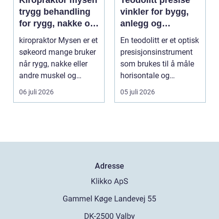
Kiropraktor mysen
Teodolitt presise
trygg behandling
vinkler for bygg,
for rygg, nakke og
anlegg og
ledd
kartlegging
kiropraktor Mysen er et
En teodolitt er et optisk
søkeord mange bruker
presisjonsinstrument
når rygg, nakke eller
som brukes til å måle
andre muskel og
horisontale og
leddplager begynn...
vertikale vinkle...
06 juli 2026
05 juli 2026
Adresse