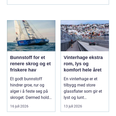
Bunnstoff for et
Vinterhage ekstra
renere skrog og et
rom, lys og
friskere hav
komfort hele året
Et godt bunnstoff
En vinterhage er et
hindrer groe, rur og
tilbygg med store
alger i å feste seg på
glassflater som gir et
skroget. Dermed holder
lyst og lunt
båten bedre far...
oppholdsrom nær
16 juli 2026
13 juli 2026
hagen, ogs...