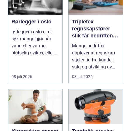
Rørlegger i oslo
Tripletex
regnskapsfører
rørlegger i oslo er et
slik får bedriften
søk mange gjør når
mer ut av
vann eller varme
Mange bedrifter
regnskapet
plutselig svikter, eller
opplever at regnskap
når et bad skal ...
stjeler tid fra kunder,
salg og utvikling av
virksomheten. Samt...
08 juli 2026
08 juli 2026