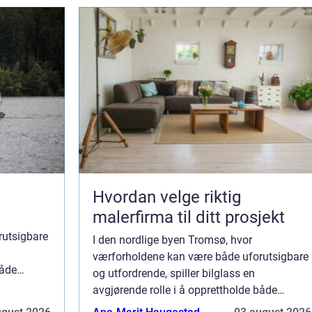
Hvordan velge riktig
malerfirma til ditt prosjekt
rutsigbare
I den nordlige byen Tromsø, hvor
værforholdene kan være både uforutsigbare
både
og utfordrende, spiller bilglass en
Alt fra
avgjørende rolle i å opprettholde både
sikkerhet og komfort for bilførere. Alt fra