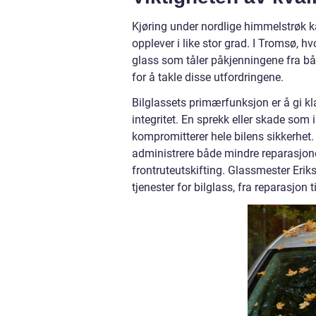
Kjøring under nordlige himmelstrøk k
opplever i like stor grad. I Tromsø, h
glass som tåler påkjenningene fra b
for å takle disse utfordringene.
Bilglassets primærfunksjon er å gi klar
integritet. En sprekk eller skade som 
kompromitterer hele bilens sikkerhet.
administrere både mindre reparasjone
frontruteutskifting. Glassmester Erik
tjenester for bilglass, fra reparasjon ti