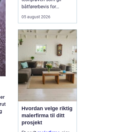
båtførerbevis for
fritidsbåt i Norge. Prøven
05 august 2026
dokumenterer at føreren
kan grunnleggende
sjøvett, navigasjon, lover
og regler, samt sikkerhet
om bord. For alle som vil
bruke motorbåt lovlig og
trygt, er dette et...
ler
rut
Hvordan velge riktig
ig
malerfirma til ditt
prosjekt