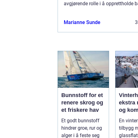
avgjørende rolle i å opprettholde 
sikkerhet og komfort for bilførere. 
stein...
Marianne Sunde
3
Bunnstoff for et
Vinter
renere skrog og
ekstra 
et friskere hav
og kom
året
Et godt bunnstoff
En vinter
hindrer groe, rur og
tilbygg 
alger i å feste seg
glassfla