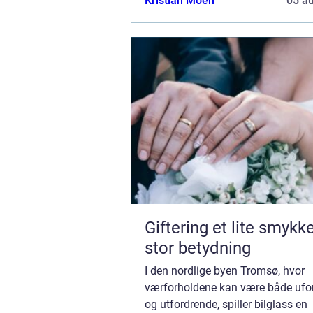
Kristian Moen
05 a
Giftering et lite smykke med
stor betydning
I den nordlige byen Tromsø, hvor
værforholdene kan være både ufo
og utfordrende, spiller bilglass en