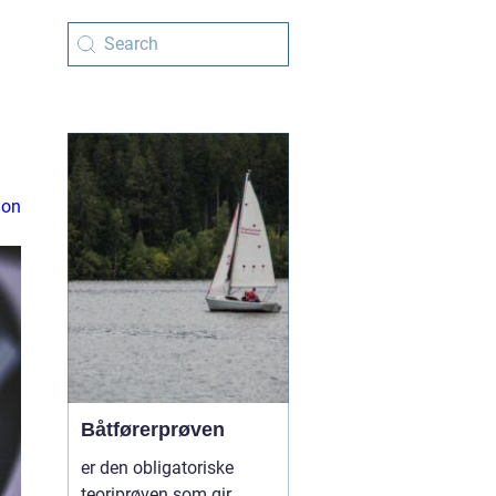
ion
Båtførerprøven
er den obligatoriske
teoriprøven som gir