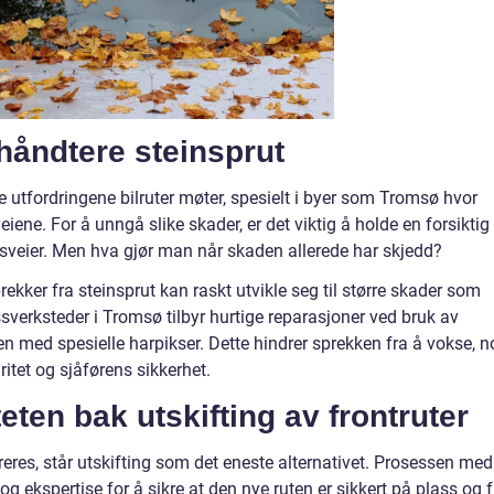
åndtere steinsprut
e utfordringene bilruter møter, spesielt i byer som Tromsø hvor
ene. For å unngå slike skader, er det viktig å holde en forsiktig
grusveier. Men hva gjør man når skaden allerede har skjedd?
kker fra steinsprut kan raskt utvikle seg til større skader som
assverksteder i Tromsø tilbyr hurtige reparasjoner ved bruk av
en med spesielle harpikser. Dette hindrer sprekken fra å vokse, n
itet og sjåførens sikkerhet.
eten bak utskifting av frontruter
reres, står utskifting som det eneste alternativet. Prosessen med
 og ekspertise for å sikre at den nye ruten er sikkert på plass og fr