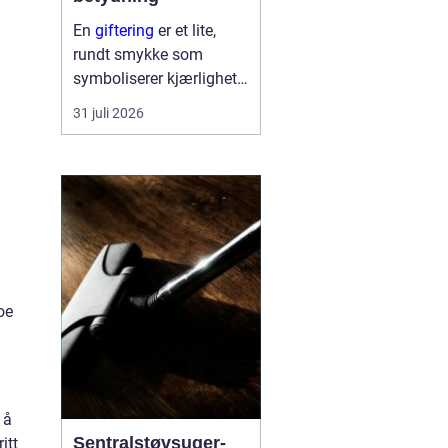
En
giftering
er et lite,
rundt smykke som
symboliserer kjærlighet,
troskap og felles
31 juli 2026
framtid. Ringen bæres
hver dag, ofte hele livet,
og blir en synlig
påminnelse om løftet to
mennesker ...
oe
 å
Sentralstøvsuger-
itt