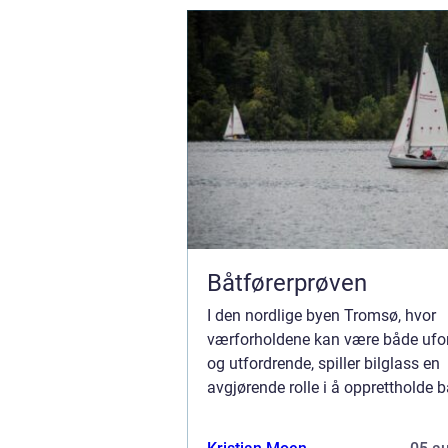
Båtførerprøven
I den nordlige byen Tromsø, hvor
værforholdene kan være både ufo
og utfordrende, spiller bilglass en
avgjørende rolle i å opprettholde 
sikkerhet og komfort for bilførere. 
stein...