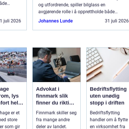
både
og utfordrende, spiller bilglass en
Alt fra
avgjørende rolle i å opprettholde både
sikkerhet og komfort for bilførere. Alt fra
1 juli 2026
Johannes Lunde
31 juli 2026
stein...
hage
Advokat i
Bedriftsflytting
rom, lys
finnmark slik
uten unødig
fort hele
finner du riktig
stopp i driften
juridisk hjelp
hage er et
Finnmark skiller seg
Bedriftsflytting
med store
fra mange andre
handler om å flytte
ter som gir
deler av landet.
en virksomhet fra