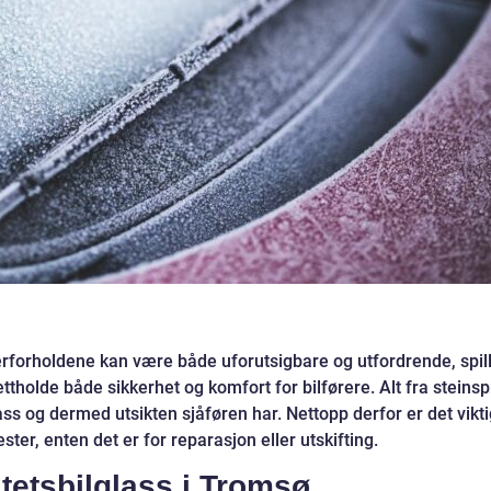
rforholdene kan være både uforutsigbare og utfordrende, spil
ettholde både sikkerhet og komfort for bilførere. Alt fra steinsp
glass og dermed utsikten sjåføren har. Nettopp derfor er det vikt
nester, enten det er for reparasjon eller utskifting.
itetsbilglass i Tromsø