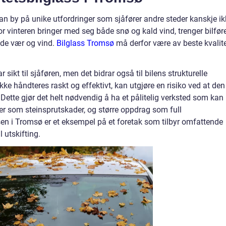
an by på unike utfordringer som sjåfører andre steder kanskje ik
vor vinteren bringer med seg både snø og kald vind, trenger bilfør
åde vær og vind.
Bilglass Tromsø
må derfor være av beste kvalit
 sikt til sjåføren, men det bidrar også til bilens strukturelle
ikke håndteres raskt og effektivt, kan utgjøre en risiko ved at den
 Dette gjør det helt nødvendig å ha et pålitelig verksted som kan
r som steinsprutskader, og større oppdrag som full
sen i Tromsø er et eksempel på et foretak som tilbyr omfattende
l utskifting.