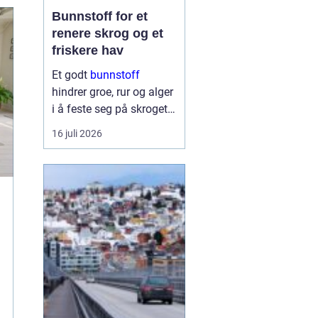
Bunnstoff for et
renere skrog og et
friskere hav
Et godt
bunnstoff
hindrer groe, rur og alger
i å feste seg på skroget.
Dermed holder båten
16 juli 2026
bedre fart, bruker mindre
drivstoff og krever
mindre vedlikehold på
land. Samtidig begynner
flere båteiere ...