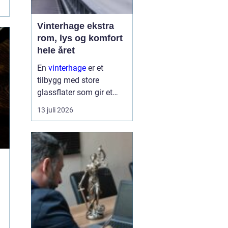
Vinterhage ekstra
rom, lys og komfort
hele året
En
vinterhage
er et
tilbygg med store
glassflater som gir et
lyst og lunt oppholdsrom
13 juli 2026
nær hagen, også når
været er surt. Den kan
fungere som en ekstra
stue, spiseplass eller
stille son...