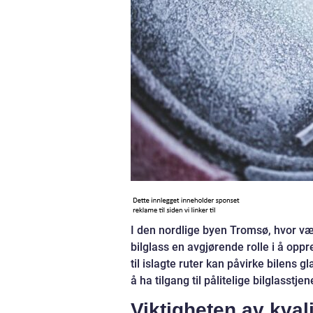
I den nordlige byen Tromsø, hvor væ
bilglass en avgjørende rolle i å oppr
til islagte ruter kan påvirke bilens 
å ha tilgang til pålitelige bilglasstje
Viktigheten av kval