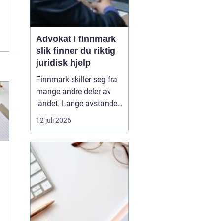
Advokat i finnmark
slik finner du riktig
juridisk hjelp
Finnmark skiller seg fra
mange andre deler av
landet. Lange avstander,
små lokalsamfunn, sterk
12 juli 2026
tilknytning til natur og
ressurser, og samiske
rettigheter gjør at mange
juridiske spørsmål får en
ekstra dimensjon. Når en
privatperson eller en
bedrift i...