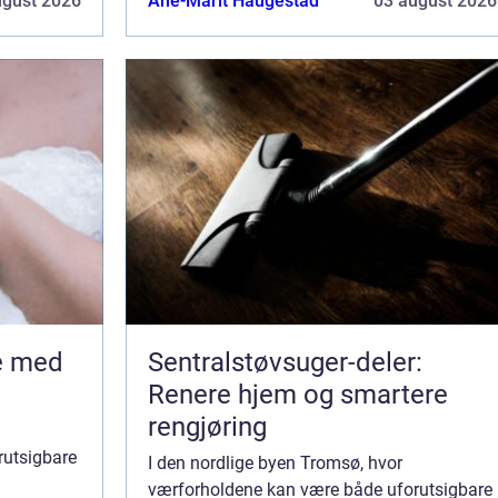
ugust 2026
Ane-Marit Haugestad
03 august 2026
stein...
Sentralstøvsuger-deler:
Renere hjem og smartere
rengjøring
rutsigbare
I den nordlige byen Tromsø, hvor
værforholdene kan være både uforutsigbare