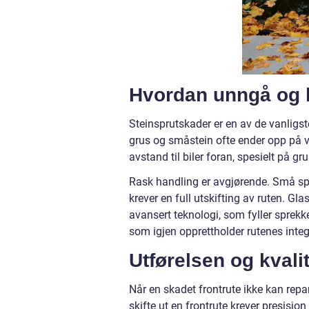
Hvordan unngå og h
Steinsprutskader er en av de vanligst
grus og småstein ofte ender opp på vei
avstand til biler foran, spesielt på 
Rask handling er avgjørende. Små spre
krever en full utskifting av ruten. Gl
avansert teknologi, som fyller sprekk
som igjen opprettholder rutenes integr
Utførelsen og kvalit
Når en skadet frontrute ikke kan repa
skifte ut en frontrute krever presisjon