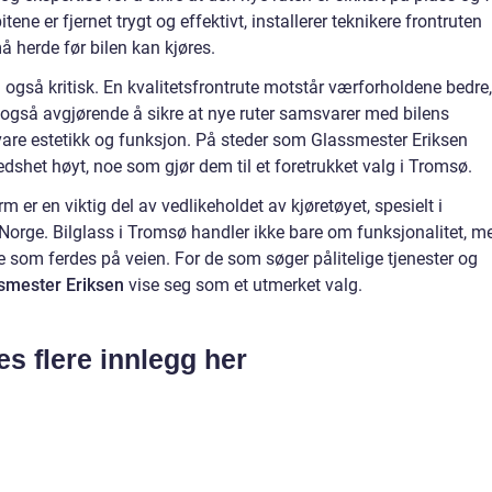
tene er fjernet trygt og effektivt, installerer teknikere frontruten
 herde før bilen kan kjøres.
n også kritisk. En kvalitetsfrontrute motstår værforholdene bedre,
r også avgjørende å sikre at nye ruter samsvarer med bilens
evare estetikk og funksjon. På steder som Glassmester Eriksen
redshet høyt, noe som gjør dem til et foretrukket valg i Tromsø.
rm er en viktig del av vedlikeholdet av kjøretøyet, spesielt i
 Norge. Bilglass i Tromsø handler ikke bare om funksjonalitet, m
e som ferdes på veien. For de som søger pålitelige tjenester og
smester Eriksen
vise seg som et utmerket valg.
es flere innlegg her