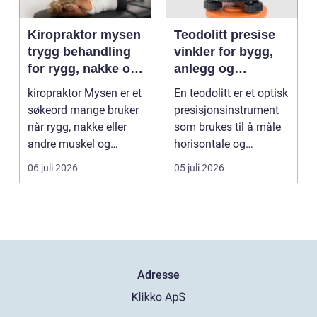
Kiropraktor mysen
Teodolitt presise
trygg behandling
vinkler for bygg,
for rygg, nakke og
anlegg og
ledd
kartlegging
kiropraktor Mysen er et
En teodolitt er et optisk
søkeord mange bruker
presisjonsinstrument
når rygg, nakke eller
som brukes til å måle
andre muskel og
horisontale og
leddplager begynn...
vertikale vinkle...
06 juli 2026
05 juli 2026
Adresse