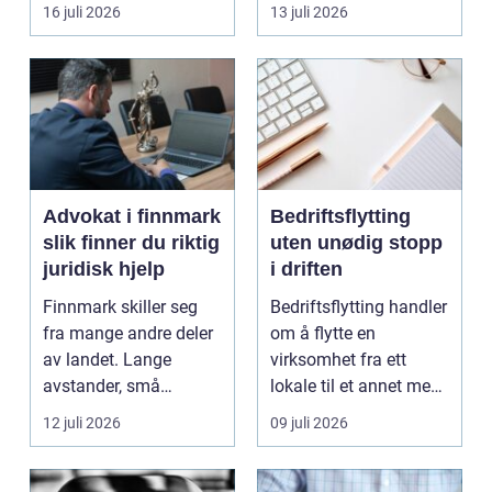
båten bedre far...
oppholdsrom nær
16 juli 2026
13 juli 2026
hagen, ogs...
Advokat i finnmark
Bedriftsflytting
slik finner du riktig
uten unødig stopp
juridisk hjelp
i driften
Finnmark skiller seg
Bedriftsflytting handler
fra mange andre deler
om å flytte en
av landet. Lange
virksomhet fra ett
avstander, små
lokale til et annet med
lokalsamfunn, sterk
minst mulig...
12 juli 2026
09 juli 2026
tilkn...