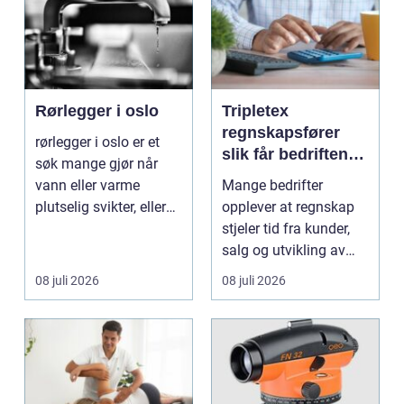
Rørlegger i oslo
Tripletex
regnskapsfører
rørlegger i oslo er et
slik får bedriften
søk mange gjør når
mer ut av
vann eller varme
Mange bedrifter
regnskapet
plutselig svikter, eller
opplever at regnskap
når et bad skal ...
stjeler tid fra kunder,
salg og utvikling av
virksomheten. Samt...
08 juli 2026
08 juli 2026