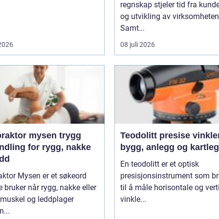
regnskap stjeler tid fra kunde
og utvikling av virksomheten
Samt...
 2026
08 juli 2026
aktor mysen trygg
Teodolitt presise vinkler for
ndling for rygg, nakke
bygg, anlegg og kartle
edd
En teodolitt er et optisk
aktor Mysen er et søkeord
presisjonsinstrument som b
bruker når rygg, nakke eller
til å måle horisontale og vert
 muskel og leddplager
vinkle...
...