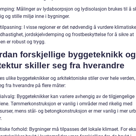
mping: Målinger av lydabsorpsjon og lydisolasjon brukes til å s
g og stille miljø inne i bygninger.
ilpasning: I visse regioner er det nødvendig å vurdere klimatisk
hastighet, jordskjelvdemping og frostbeskyttelse for å sikre at
en er robust og trygg.
dan forskjellige byggeteknikk og
tektur skiller seg fra hverandre
es ulike byggeteknikker og arkitektoniske stiler over hele verden,
seg fra hverandre på flere måter:
ialvalg: Byggeteknikker kan variere avhengig av de tilgjengelige
lene. Tømmerkonstruksjon er vanlig i områder med rikelig med
surser, mens stål- og betongkonstruksjon er mer vanlig i mer urb
.
tiske forhold: Bygninger må tilpasses det lokale klimaet. For e