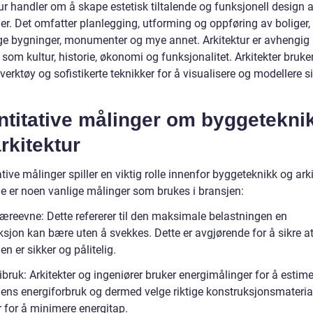
ur handler om å skape estetisk tiltalende og funksjonell design 
er. Det omfatter planlegging, utforming og oppføring av boliger,
ige bygninger, monumenter og mye annet. Arkitektur er avhengig 
 som kultur, historie, økonomi og funksjonalitet. Arkitekter bruke
 verktøy og sofistikerte teknikker for å visualisere og modellere s
ntitative målinger om byggetekni
rkitektur
tive målinger spiller en viktig rolle innenfor byggeteknikk og arki
e er noen vanlige målinger som brukes i bransjen:
æreevne: Dette refererer til den maksimale belastningen en
ksjon kan bære uten å svekkes. Dette er avgjørende for å sikre a
n er sikker og pålitelig.
bruk: Arkitekter og ingeniører bruker energimålinger for å estim
ens energiforbruk og dermed velge riktige konstruksjonsmateria
 for å minimere energitap.