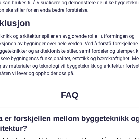
o kan brukes til å visualisere og demonstrere de ulike byggetekn
oniske stiler for en enda bedre forståelse.
klusjon
nikk og arkitektur spiller en avgjørende rolle i utformingen og
ksjonen av bygninger over hele verden. Ved å forstå forskjellen
ggeteknikker og arkitektoniske stiler, samt fordeler og ulemper, k
isere bygningenes funksjonalitet, estetikk og bærekraftighet. Me
g av materialer og teknologi vil byggeteknikk og arkitektur fortse
åten vi lever og oppholder oss på.
FAQ
a er forskjellen mellom byggeteknikk o
itektur?