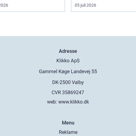
 2026
05 juli 2026
Adresse
web:
www.klikko.dk
Menu
Reklame