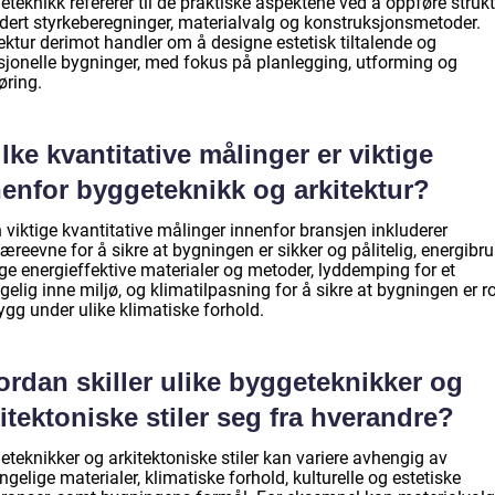
teknikk refererer til de praktiske aspektene ved å oppføre strukt
udert styrkeberegninger, materialvalg og konstruksjonsmetoder.
ektur derimot handler om å designe estetisk tiltalende og
sjonelle bygninger, med fokus på planlegging, utforming og
øring.
lke kvantitative målinger er viktige
nenfor byggeteknikk og arkitektur?
viktige kvantitative målinger innenfor bransjen inkluderer
æreevne for å sikre at bygningen er sikker og pålitelig, energibru
ge energieffektive materialer og metoder, lyddemping for et
elig inne miljø, og klimatilpasning for å sikre at bygningen er r
ygg under ulike klimatiske forhold.
rdan skiller ulike byggeteknikker og
itektoniske stiler seg fra hverandre?
teknikker og arkitektoniske stiler kan variere avhengig av
engelige materialer, klimatiske forhold, kulturelle og estetiske