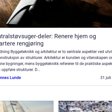
tralstøvsuger-deler: Renere hjem og
rtere rengjøring
dning Byggeteknikk og arkitektur er to sentrale aspekter ved utvi
nstruksjon av strukturer. Arkitektur er kunsten og vitenskapen 
ne bygninger, mens byggeteknikk refererer til de praktiske aspe
 oppføre strukturer. D...
nnes Lunde
31 jul