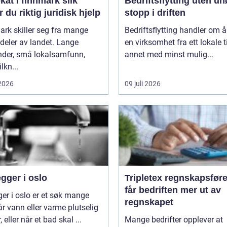
t i finnmark slik
Bedriftsflytting uten u
r du riktig juridisk hjelp
stopp i driften
rk skiller seg fra mange
Bedriftsflytting handler om å 
deler av landet. Lange
en virksomhet fra ett lokale ti
nder, små lokalsamfunn,
annet med minst mulig...
ilkn...
 2026
09 juli 2026
gger i oslo
Tripletex regnskapsfører sl
får bedriften mer ut av
ger i oslo er et søk mange
regnskapet
år vann eller varme plutselig
, eller når et bad skal ...
Mange bedrifter opplever at