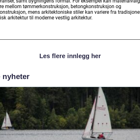
eranser, samt bygningens formål. For eksempel kan materialvalg
ere mellom tømmerkonstruksjon, betongkonstruksjon og
onstruksjon, mens arkitektoniske stiler kan variere fra tradisjone
isk arkitektur til moderne vestlig arkitektur.
Les flere innlegg her
e nyheter