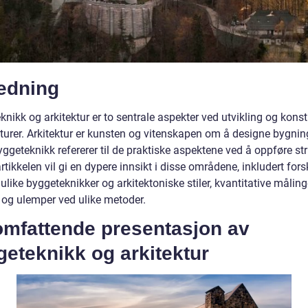
ledning
nikk og arkitektur er to sentrale aspekter ved utvikling og kons
turer. Arkitektur er kunsten og vitenskapen om å designe bygning
geteknikk refererer til de praktiske aspektene ved å oppføre str
tikkelen vil gi en dypere innsikt i disse områdene, inkludert forsk
like byggeteknikker og arkitektoniske stiler, kvantitative måling
r og ulemper ved ulike metoder.
omfattende presentasjon av
eteknikk og arkitektur