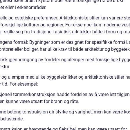
eteknikker brukt i kystområder være forskjellige fra de brukt i
t eller i ørkenområder.
elle og estetiske preferanser: Arkitektoniske stiler kan variere ste
forskjellige kulturer og regioner. For eksempel kan moderne vest
ur skille seg fra tradisjonell asiatisk arkitektur både i form og mat
ngens formål: Bygninger som er designet for spesifikke formål,
kontorer eller boliger, har ulike krav til både arkitektur og byggetek
orisk gjennomgang av fordeler og ulemper med forskjellige bygg
ektur
 og ulemper med ulike byggeteknikker og arkitektoniske stiler ha
 tid. For eksempel:
sjonell tømmerkonstruksjon hadde fordelen av å være lett tilgjen
men kunne være utsatt for brann og råte.
ne betongkonstruksjon gir styrke og varighet, men kan være ko
øbelastende.
onstruksjon er høytytende og fleksibel, men kan være utsatt for