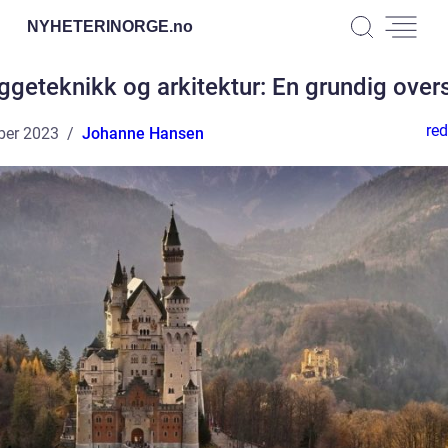
NYHETERINORGE.
no
ggeteknikk og arkitektur: En grundig overs
red
ber 2023
Johanne Hansen