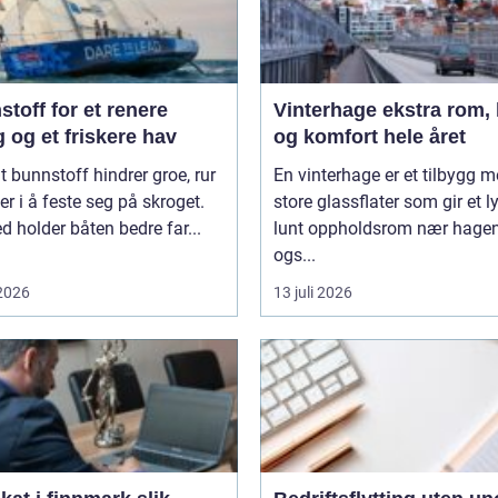
toff for et renere
Vinterhage ekstra rom, lys
 og et friskere hav
og komfort hele året
t bunnstoff hindrer groe, rur
En vinterhage er et tilbygg 
er i å feste seg på skroget.
store glassflater som gir et l
 holder båten bedre far...
lunt oppholdsrom nær hagen
ogs...
 2026
13 juli 2026