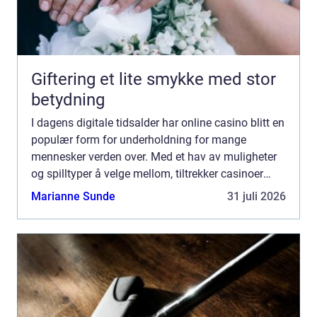
Giftering et lite smykke med stor
betydning
I dagens digitale tidsalder har online casino blitt en
populær form for underholdning for mange
mennesker verden over. Med et hav av muligheter
og spilltyper å velge mellom, tiltrekker casinoer
spillere fra alle samfunnslag. Denne artikke...
Marianne Sunde
31 juli 2026