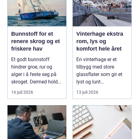
Bunnstoff for et
Vinterhage ekstra
renere skrog og et
rom, lys og
friskere hav
komfort hele året
Et godt bunnstoff
En vinterhage er et
hindrer groe, rur og
tilbygg med store
alger i å feste seg på
glassflater som gir et
skroget. Dermed holder
lyst og lunt
båten bedre far...
oppholdsrom nær
16 juli 2026
13 juli 2026
hagen, ogs...