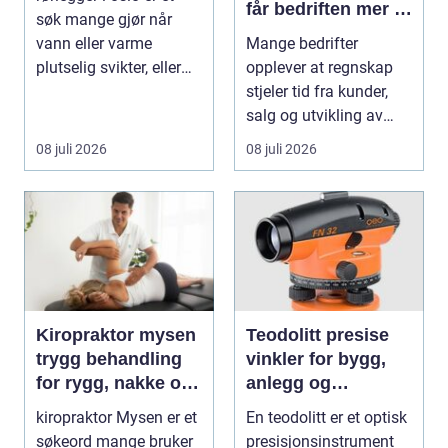
får bedriften mer ut
søk mange gjør når
av regnskapet
vann eller varme
Mange bedrifter
plutselig svikter, eller
opplever at regnskap
når et bad skal ...
stjeler tid fra kunder,
salg og utvikling av
virksomheten. Samt...
08 juli 2026
08 juli 2026
Kiropraktor mysen
Teodolitt presise
trygg behandling
vinkler for bygg,
for rygg, nakke og
anlegg og
ledd
kartlegging
kiropraktor Mysen er et
En teodolitt er et optisk
søkeord mange bruker
presisjonsinstrument