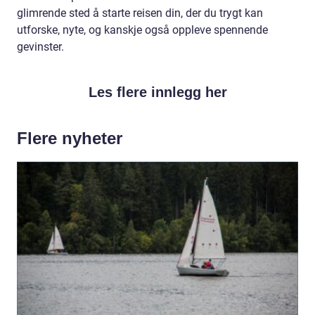
glimrende sted å starte reisen din, der du trygt kan
utforske, nyte, og kanskje også oppleve spennende
gevinster.
Les flere innlegg her
Flere nyheter