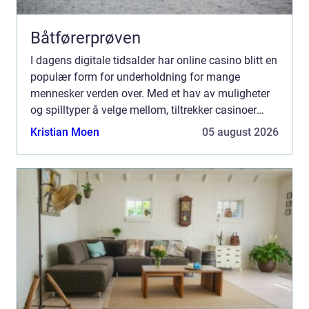
Båtførerprøven
I dagens digitale tidsalder har online casino blitt en
populær form for underholdning for mange
mennesker verden over. Med et hav av muligheter
og spilltyper å velge mellom, tiltrekker casinoer
spillere fra alle samfunnslag. Denne artikke...
Kristian Moen
05 august 2026