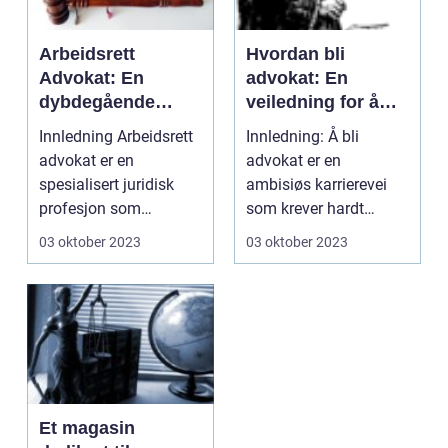
Arbeidsrett
Hvordan bli
Advokat: En
advokat: En
dybdegående
veiledning for å
oversikt
forfølge en
Innledning Arbeidsrett
Innledning: Å bli
karriere innen juss
advokat er en
advokat er en
spesialisert juridisk
ambisiøs karrierevei
profesjon som
som krever hardt
fokuserer på å gi
arbeid, tålmodighet og
03 oktober 2023
03 oktober 2023
juridisk...
dedikas...
Et magasin