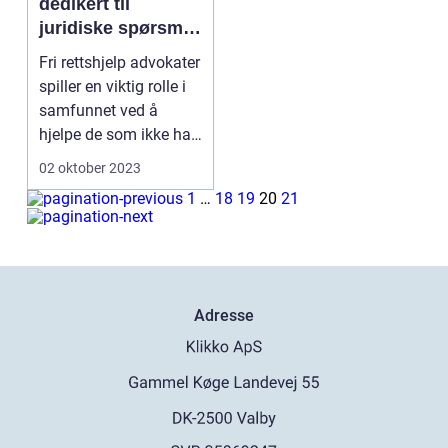
dedikert til
juridiske spørsmål
forbrukere møter,
Fri rettshjelp advokater
som «fri rettshjelp
spiller en viktig rolle i
advokat», ville
samfunnet ved å
være av stor nytte
hjelpe de som ikke har
for mange
råd til re...
02 oktober 2023
mennesker
1
…
18
19
20
21
Adresse