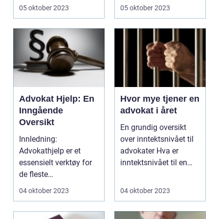
for deres ekspertise
en dyktig advo...
05 oktober 2023
05 oktober 2023
in...
Advokat Hjelp: En
Hvor mye tjener en
Inngående
advokat i året
Oversikt
En grundig oversikt
Innledning:
over inntektsnivået til
Advokathjelp er et
advokater Hva er
essensielt verktøy for
inntektsnivået til en
de fleste
advokat? ...
privatpersoner. Uansett
04 oktober 2023
04 oktober 2023
om du trenge...