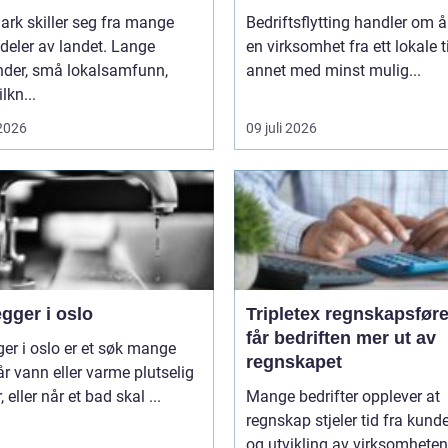
rk skiller seg fra mange
Bedriftsflytting handler om å 
deler av landet. Lange
en virksomhet fra ett lokale ti
nder, små lokalsamfunn,
annet med minst mulig...
ilkn...
 2026
09 juli 2026
gger i oslo
Tripletex regnskapsfører sl
får bedriften mer ut av
ger i oslo er et søk mange
regnskapet
år vann eller varme plutselig
, eller når et bad skal ...
Mange bedrifter opplever at
regnskap stjeler tid fra kunde
og utvikling av virksomheten