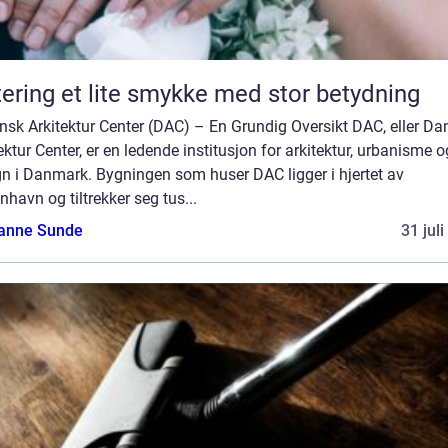
Giftering et lite smykke med stor betydning
sk Arkitektur Center (DAC) – En Grundig Oversikt DAC, eller Da
ektur Center, er en ledende institusjon for arkitektur, urbanisme o
gn i Danmark. Bygningen som huser DAC ligger i hjertet av
havn og tiltrekker seg tus...
anne Sunde
31 jul