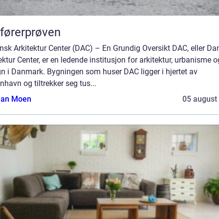
førerprøven
sk Arkitektur Center (DAC) – En Grundig Oversikt DAC, eller Da
ektur Center, er en ledende institusjon for arkitektur, urbanisme o
gn i Danmark. Bygningen som huser DAC ligger i hjertet av
havn og tiltrekker seg tus...
tian Moen
05 august