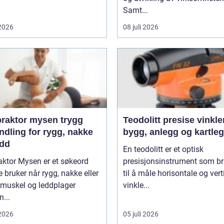
Samt...
 2026
08 juli 2026
aktor mysen trygg
Teodolitt presise vinkler for
ndling for rygg, nakke
bygg, anlegg og kartle
edd
En teodolitt er et optisk
aktor Mysen er et søkeord
presisjonsinstrument som b
bruker når rygg, nakke eller
til å måle horisontale og vert
 muskel og leddplager
vinkle...
...
 2026
05 juli 2026