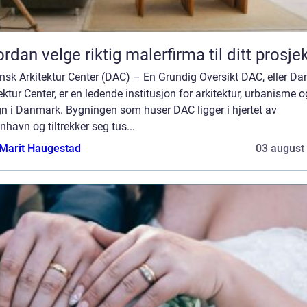
rdan velge riktig malerfirma til ditt prosje
sk Arkitektur Center (DAC) – En Grundig Oversikt DAC, eller Da
ektur Center, er en ledende institusjon for arkitektur, urbanisme o
gn i Danmark. Bygningen som huser DAC ligger i hjertet av
havn og tiltrekker seg tus...
Marit Haugestad
03 august