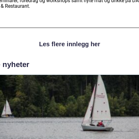
eminarer, foredrag og workshops samt nyte mat og drikke på D
 & Restaurant.
Les flere innlegg her
e nyheter