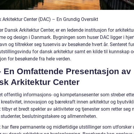
 Arkitektur Center (DAC) – En Grundig Oversikt
er Dansk Arkitektur Center, er en ledende institusjon for arkitektur
me og design i Danmark. Bygningen som huser DAC ligger i hjer
vn og tiltrekker seg tusenvis av besøkende hvert år. Senteret fu
tstillingsvindu for dansk arkitektur samt en kilde til kunnskap 
jon for besøkende fra hele verden.
– En Omfattende Presentasjon av
k Arkitektur Center
et offentlig informasjons- og kompetansesenter som streber ette
reativitet, innovasjon og bærekraft innen arkitektur og byutvikl
 tilbyr et bredt spekter av aktiviteter og tjenester som retter seg
, studenter, beslutningstakere og allmennheten.
 har flere permanente og midlertidige utstillinger som utforsker 