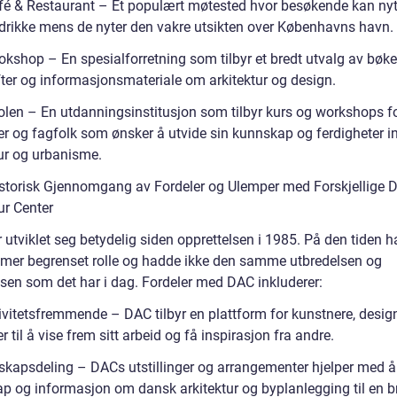
é & Restaurant – Et populært møtested hvor besøkende kan nyte
drikke mens de nyter den vakre utsikten over Københavns havn.
kshop – En spesialforretning som tilbyr et bredt utvalg av bøker
ifter og informasjonsmateriale om arkitektur og design.
len – En utdanningsinstitusjon som tilbyr kurs og workshops f
er og fagfolk som ønsker å utvide sin kunnskap og ferdigheter i
tur og urbanisme.
storisk Gjennomgang av Fordeler og Ulemper med Forskjellige 
ur Center
 utviklet seg betydelig siden opprettelsen i 1985. På den tiden 
mer begrenset rolle og hadde ikke den samme utbredelsen og
lsen som det har i dag. Fordeler med DAC inkluderer:
tivitetsfremmende – DAC tilbyr en plattform for kunstnere, desig
er til å vise frem sitt arbeid og få inspirasjon fra andre.
skapsdeling – DACs utstillinger og arrangementer hjelper med å
p og informasjon om dansk arkitektur og byplanlegging til en b