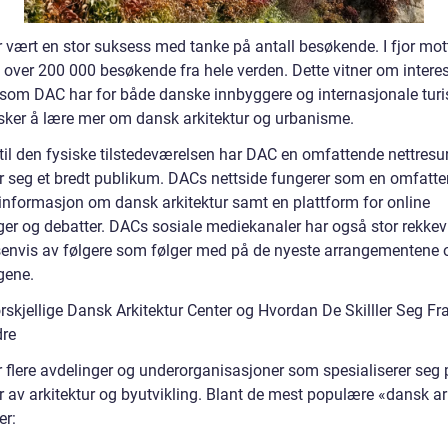
 vært en stor suksess med tanke på antall besøkende. I fjor mot
t over 200 000 besøkende fra hele verden. Dette vitner om intere
 som DAC har for både danske innbyggere og internasjonale turi
ker å lære mer om dansk arkitektur og urbanisme.
g til den fysiske tilstedeværelsen har DAC en omfattende nettres
ker seg et bredt publikum. DACs nettside fungerer som en omfatt
l informasjon om dansk arkitektur samt en plattform for online
nger og debatter. DACs sosiale mediekanaler har også stor rekkev
envis av følgere som følger med på de nyeste arrangementene 
ngene.
rskjellige Dansk Arkitektur Center og Hvordan De Skilller Seg Fr
re
 flere avdelinger og underorganisasjoner som spesialiserer seg 
r av arkitektur og byutvikling. Blant de mest populære «dansk ar
er: