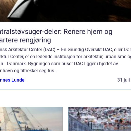
tralstøvsuger-deler: Renere hjem og
rtere rengjøring
sk Arkitektur Center (DAC) – En Grundig Oversikt DAC, eller Da
ektur Center, er en ledende institusjon for arkitektur, urbanisme o
gn i Danmark. Bygningen som huser DAC ligger i hjertet av
havn og tiltrekker seg tus...
nnes Lunde
31 jul