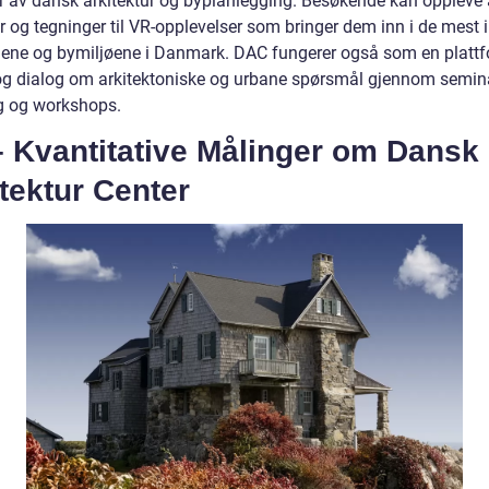
r av dansk arkitektur og byplanlegging. Besøkende kan oppleve a
r og tegninger til VR-opplevelser som bringer dem inn i de mest 
ene og bymiljøene i Danmark. DAC fungerer også som en plattf
og dialog om arkitektoniske og urbane spørsmål gjennom semina
g og workshops.
– Kvantitative Målinger om Dansk
tektur Center