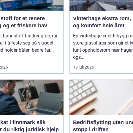
toff for et renere
Vinterhage ekstra rom, lys
 og et friskere hav
og komfort hele året
t bunnstoff hindrer groe, rur
En vinterhage er et tilbygg 
er i å feste seg på skroget.
store glassflater som gir et l
 holder båten bedre far...
lunt oppholdsrom nær hagen
ogs...
 2026
13 juli 2026
t i finnmark slik
Bedriftsflytting uten u
r du riktig juridisk hjelp
stopp i driften