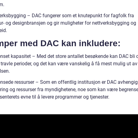
m.
verksbygging – DAC fungerer som et knutepunkt for fagfolk fra
tur- og designbransjen og gir muligheter for nettverksbygging og
id.
mper med DAC kan inkludere:
nset kapasitet – Med det store antallet besøkende kan DAC bli ov
 travle perioder, og det kan være vanskelig å få mest mulig ut av
lsen.
ensede ressurser – Som en offentlig institusjon er DAC avhengig
ering og ressurser fra myndighetene, noe som kan være begrense
senterets evne til å levere programmer og tjenester.