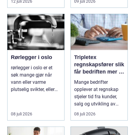
12 juli 2026
09 juli 2026
tilkn...
Rørlegger i oslo
Tripletex
regnskapsfører slik
rørlegger i oslo er et
får bedriften mer ut
søk mange gjør når
av regnskapet
vann eller varme
Mange bedrifter
plutselig svikter, eller
opplever at regnskap
når et bad skal ...
stjeler tid fra kunder,
salg og utvikling av
virksomheten. Samt...
08 juli 2026
08 juli 2026