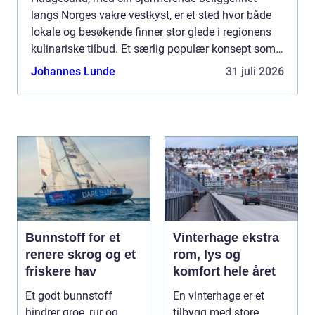
langs Norges vakre vestkyst, er et sted hvor både
lokale og besøkende finner stor glede i regionens
kulinariske tilbud. Et særlig populær konsept som
virkelig lar lokalkulturen skinn...
Johannes Lunde
31 juli 2026
Bunnstoff for et
Vinterhage ekstra
renere skrog og et
rom, lys og
friskere hav
komfort hele året
Et godt bunnstoff
En vinterhage er et
hindrer groe, rur og
tilbygg med store