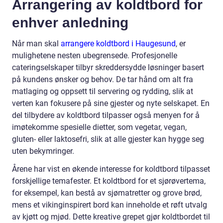
Arrangering av koldtbord for
enhver anledning
Når man skal
arrangere koldtbord i Haugesund
, er
mulighetene nesten ubegrensede. Profesjonelle
cateringselskaper tilbyr skreddersydde løsninger basert
på kundens ønsker og behov. De tar hånd om alt fra
matlaging og oppsett til servering og rydding, slik at
verten kan fokusere på sine gjester og nyte selskapet. En
del tilbydere av koldtbord tilpasser også menyen for å
imøtekomme spesielle dietter, som vegetar, vegan,
gluten- eller laktosefri, slik at alle gjester kan hygge seg
uten bekymringer.
Årene har vist en økende interesse for koldtbord tilpasset
forskjellige temafester. Et koldtbord for et sjørøvertema,
for eksempel, kan bestå av sjømatretter og grove brød,
mens et vikinginspirert bord kan inneholde et røft utvalg
av kjøtt og mjød. Dette kreative grepet gjør koldtbordet til