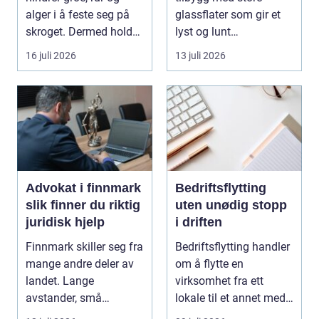
alger i å feste seg på
glassflater som gir et
skroget. Dermed holder
lyst og lunt
båten bedre far...
oppholdsrom nær
16 juli 2026
13 juli 2026
hagen, ogs...
Advokat i finnmark
Bedriftsflytting
slik finner du riktig
uten unødig stopp
juridisk hjelp
i driften
Finnmark skiller seg fra
Bedriftsflytting handler
mange andre deler av
om å flytte en
landet. Lange
virksomhet fra ett
avstander, små
lokale til et annet med
lokalsamfunn, sterk
minst mulig...