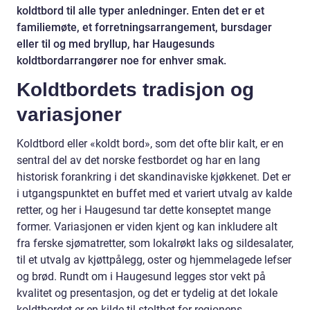
koldtbord til alle typer anledninger. Enten det er et
familiemøte, et forretningsarrangement, bursdager
eller til og med bryllup, har Haugesunds
koldtbordarrangører noe for enhver smak.
Koldtbordets tradisjon og
variasjoner
Koldtbord eller «koldt bord», som det ofte blir kalt, er en
sentral del av det norske festbordet og har en lang
historisk forankring i det skandinaviske kjøkkenet. Det er
i utgangspunktet en buffet med et variert utvalg av kalde
retter, og her i Haugesund tar dette konseptet mange
former. Variasjonen er viden kjent og kan inkludere alt
fra ferske sjømatretter, som lokalrøkt laks og sildesalater,
til et utvalg av kjøttpålegg, oster og hjemmelagede lefser
og brød. Rundt om i Haugesund legges stor vekt på
kvalitet og presentasjon, og det er tydelig at det lokale
koldtbordet er en kilde til stolthet for regionens