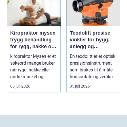
Kiropraktor mysen
Teodolitt presise
trygg behandling
vinkler for bygg,
for rygg, nakke og
anlegg og
ledd
kartlegging
kiropraktor Mysen er et
En teodolitt er et optisk
søkeord mange bruker
presisjonsinstrument
når rygg, nakke eller
som brukes til å måle
andre muskel og
horisontale og vertikale
leddplager begynn...
vinkle...
06 juli 2026
05 juli 2026