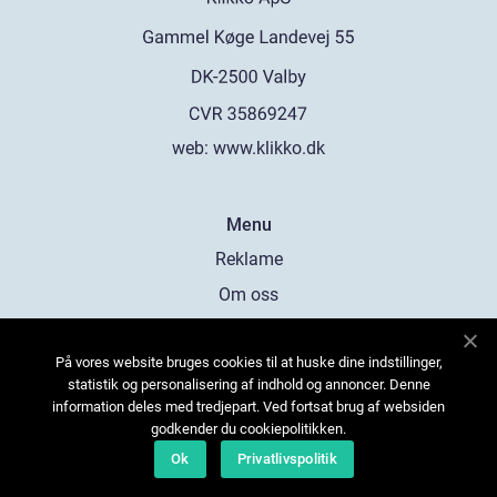
web:
www.klikko.dk
Menu
Reklame
Om oss
Cookies
På vores website bruges cookies til at huske dine indstillinger,
Kontakt Oss
statistik og personalisering af indhold og annoncer. Denne
Sitemap
information deles med tredjepart. Ved fortsat brug af websiden
godkender du cookiepolitikken.
Ok
Privatlivspolitik