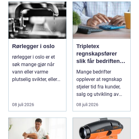
Rørlegger i oslo
Tripletex
regnskapsfører
rørlegger i oslo er et
slik får bedriften
søk mange gjør når
mer ut av
vann eller varme
Mange bedrifter
regnskapet
plutselig svikter, eller
opplever at regnskap
når et bad skal ...
stjeler tid fra kunder,
salg og utvikling av
virksomheten. Samt...
08 juli 2026
08 juli 2026