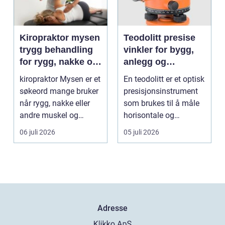
Kiropraktor mysen
Teodolitt presise
trygg behandling
vinkler for bygg,
for rygg, nakke og
anlegg og
ledd
kartlegging
kiropraktor Mysen er et
En teodolitt er et optisk
søkeord mange bruker
presisjonsinstrument
når rygg, nakke eller
som brukes til å måle
andre muskel og
horisontale og
leddplager begynn...
vertikale vinkle...
06 juli 2026
05 juli 2026
Adresse