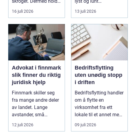
skroget. Dermed holder
lyst og lunt
båten bedre far...
oppholdsrom nær
16 juli 2026
13 juli 2026
hagen, ogs...
Advokat i finnmark
Bedriftsflytting
slik finner du riktig
uten unødig stopp
juridisk hjelp
i driften
Finnmark skiller seg
Bedriftsflytting handler
fra mange andre deler
om å flytte en
av landet. Lange
virksomhet fra ett
avstander, små
lokale til et annet med
lokalsamfunn, sterk
minst mulig...
12 juli 2026
09 juli 2026
tilkn...