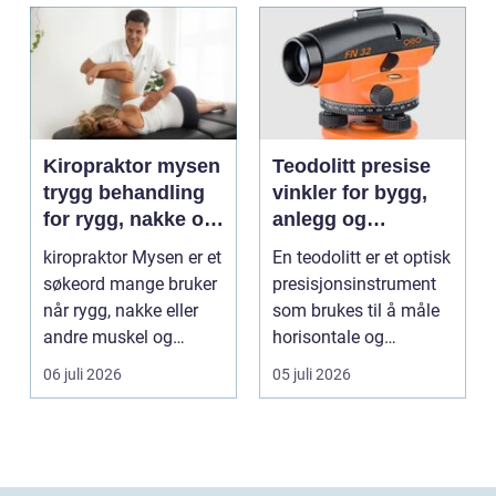
Kiropraktor mysen
Teodolitt presise
trygg behandling
vinkler for bygg,
for rygg, nakke og
anlegg og
ledd
kartlegging
kiropraktor Mysen er et
En teodolitt er et optisk
søkeord mange bruker
presisjonsinstrument
når rygg, nakke eller
som brukes til å måle
andre muskel og
horisontale og
leddplager begynn...
vertikale vinkle...
06 juli 2026
05 juli 2026