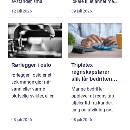
avstander, små
lokale til et annet med
lokalsamfunn, sterk
minst mulig...
12 juli 2026
09 juli 2026
tilkn...
Rørlegger i oslo
Tripletex
regnskapsfører
rørlegger i oslo er et
slik får bedriften
søk mange gjør når
mer ut av
vann eller varme
Mange bedrifter
regnskapet
plutselig svikter, eller
opplever at regnskap
når et bad skal ...
stjeler tid fra kunder,
salg og utvikling av
virksomheten. Samt...
08 juli 2026
08 juli 2026