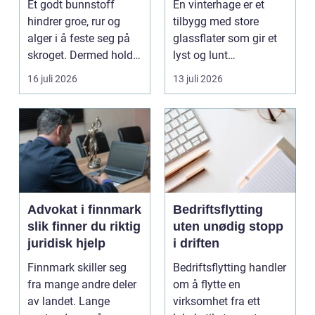
Et godt bunnstoff
En vinterhage er et
hindrer groe, rur og
tilbygg med store
alger i å feste seg på
glassflater som gir et
skroget. Dermed holder
lyst og lunt
båten bedre far...
oppholdsrom nær
16 juli 2026
13 juli 2026
hagen, ogs...
Advokat i finnmark
Bedriftsflytting
slik finner du riktig
uten unødig stopp
juridisk hjelp
i driften
Finnmark skiller seg
Bedriftsflytting handler
fra mange andre deler
om å flytte en
av landet. Lange
virksomhet fra ett