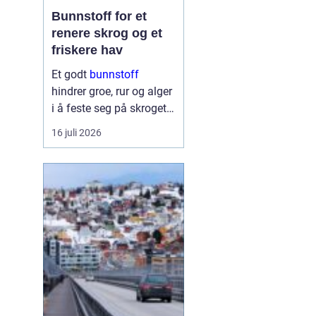
Bunnstoff for et
renere skrog og et
friskere hav
Et godt
bunnstoff
hindrer groe, rur og alger
i å feste seg på skroget.
Dermed holder båten
16 juli 2026
bedre fart, bruker mindre
drivstoff og krever
mindre vedlikehold på
land. Samtidig begynner
flere båteiere ...
g