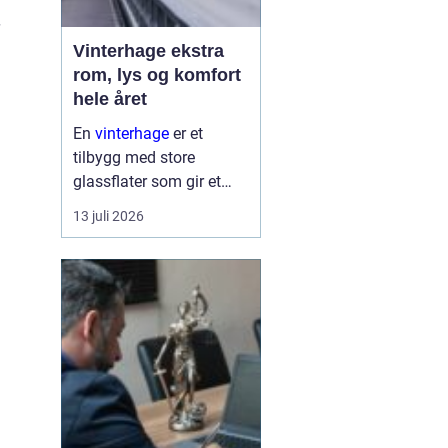
Vinterhage ekstra
rom, lys og komfort
hele året
En
vinterhage
er et
tilbygg med store
glassflater som gir et
lyst og lunt oppholdsrom
13 juli 2026
nær hagen, også når
været er surt. Den kan
fungere som en ekstra
stue, spiseplass eller
stille son...