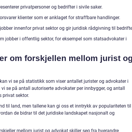
senterer privatpersoner og bedrifter i sivile saker.
rsvarer klienter som er anklaget for straffbare handlinger.
bber innenfor privat sektor og gir juridisk rådgivning til bedrifte
m jobber i offentlig sektor, for eksempel som statsadvokater i
er om forskjellen mellom jurist o
kan vi se på statistikk som viser antallet jurister og advokater i
 vi se på antall autoriserte advokater per innbygger, og antall
s privat sektor.
d til land, men tallene kan gi oss et inntrykk av populariteten til
ordan de bidrar til det juridiske landskapet nasjonalt og
skjeller mellom jurist og advokat skiller seg fra hverandre