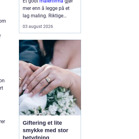
Et godt
malerfirma
gjør
mer enn å legge på et
lag maling. Riktige
lom
fagfolk kan forlenge
03 august 2026
levetiden på bygget,
r
sikre et penere resultat
og spare både tid og
penger. Samtidig kan feil
valg gi ekstra
kostnader,...
son
rt
rer
Giftering et lite
smykke med stor
betydning