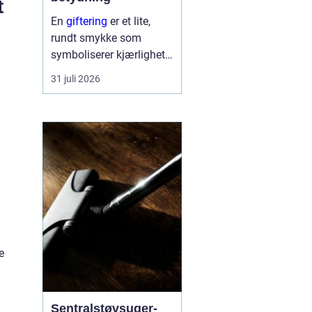
t
En
giftering
er et lite,
rundt smykke som
symboliserer kjærlighet,
troskap og felles
31 juli 2026
framtid. Ringen bæres
hver dag, ofte hele livet,
og blir en synlig
påminnelse om løftet to
mennesker ...
e
Sentralstøvsuger-