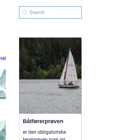
nel
Båtførerprøven
er den obligatoriske
teoriprøven som gir