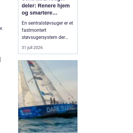
deler: Renere hjem
og smartere
rengjøring
En sentralstøvsuger er et
r.
fastmontert
støvsugersystem der
motor og beholder står i
31 juli 2026
bod, garasje eller teknisk
g
rom, mens
sugekontakter finnes i
veggene rundt i boligen.
Du kobler bare slangen
til en kontakt, og støvet
transp...