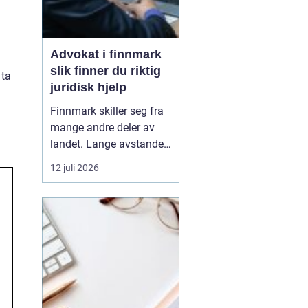
Advokat i finnmark
slik finner du riktig
 ta
juridisk hjelp
Finnmark skiller seg fra
mange andre deler av
landet. Lange avstander,
små lokalsamfunn, sterk
12 juli 2026
tilknytning til natur og
ressurser, og samiske
rettigheter gjør at mange
juridiske spørsmål får en
ekstra dimensjon. Når en
privatperson eller en
bedrift i...