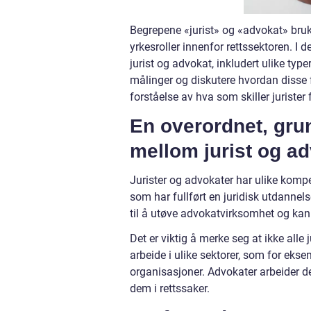
Begrepene «jurist» og «advokat» bruk
yrkesroller innenfor rettssektoren. I d
jurist og advokat, inkludert ulike type
målinger og diskutere hvordan disse fo
forståelse av hva som skiller jurister 
En overordnet, grun
mellom jurist og a
Jurister og advokater har ulike kompe
som har fullført en juridisk utdannels
til å utøve advokatvirksomhet og kan r
Det er viktig å merke seg at ikke alle 
arbeide i ulike sektorer, som for eksem
organisasjoner. Advokater arbeider de
dem i rettssaker.