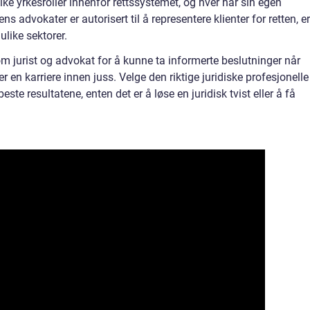
ike yrkesroller innenfor rettssystemet, og hver har sin egen
 advokater er autorisert til å representere klienter for retten, er
ulike sektorer.
lom jurist og advokat for å kunne ta informerte beslutninger når
er en karriere innen juss. Velge den riktige juridiske profesjonelle
te resultatene, enten det er å løse en juridisk tvist eller å få