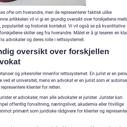
es ofte om hverandre, men de representerer faktisk ulike
enne artikkelen vil vi gi en grundig oversikt over forskjellene mel
r, popularitet og historisk kontekst. Vi vil også se på kvantitative
rskjellene skiller seg fra hverandre. Målet er å gi leseren en kla
fra advokater og deres rolle i rettssystemet.
dig oversikt over forskjellen
dvokat
tanser og yrkesroller innenfor rettssystemet. En jurist er en per
e ved et universitet, mens en advokat er en jurist som er autorise
epresentere klienter for retten.
jurister er advokater, men alle advokater er jurister. Jurister kan
pel offentlig forvaltning, næringslivet, akademia eller frivillige
rimot primært som juridiske rådgivere for klienter og represente