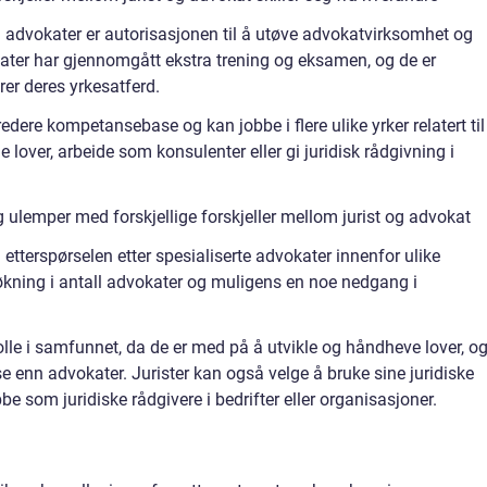
fra advokater er autorisasjonen til å utøve advokatvirksomhet og
okater har gjennomgått ekstra trening og eksamen, og de er
er deres yrkesatferd.
redere kompetansebase og kan jobbe i flere ulike yrker relatert til
e lover, arbeide som konsulenter eller gi juridisk rådgivning i
 ulemper med forskjellige forskjeller mellom jurist og advokat
i etterspørselen etter spesialiserte advokater innenfor ulike
 økning i antall advokater og muligens en noe nedgang i
g rolle i samfunnet, da de er med på å utvikle og håndheve lover, o
enn advokater. Jurister kan også velge å bruke sine juridiske
e som juridiske rådgivere i bedrifter eller organisasjoner.