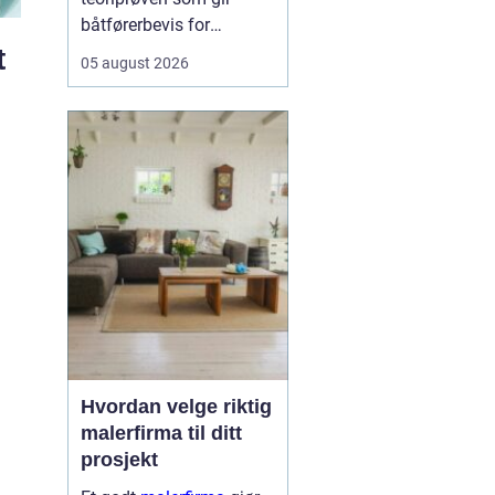
båtførerbevis for
fritidsbåt i Norge. Prøven
t
05 august 2026
dokumenterer at føreren
kan grunnleggende
sjøvett, navigasjon, lover
og regler, samt sikkerhet
om bord. For alle som vil
bruke motorbåt lovlig og
trygt, er dette et...
Hvordan velge riktig
malerfirma til ditt
prosjekt