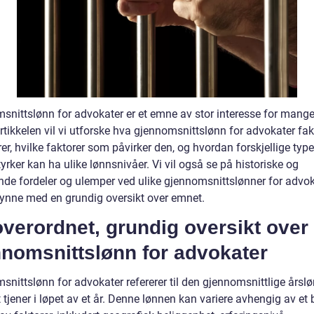
snittslønn for advokater er et emne av stor interesse for mange.
tikkelen vil vi utforske hva gjennomsnittslønn for advokater fak
r, hvilke faktorer som påvirker den, og hvordan forskjellige type
rker kan ha ulike lønnsnivåer. Vi vil også se på historiske og
de fordeler og ulemper ved ulike gjennomsnittslønner for advok
ynne med en grundig oversikt over emnet.
verordnet, grundig oversikt over
nnomsnittslønn for advokater
snittslønn for advokater refererer til den gjennomsnittlige årsl
tjener i løpet av et år. Denne lønnen kan variere avhengig av et 