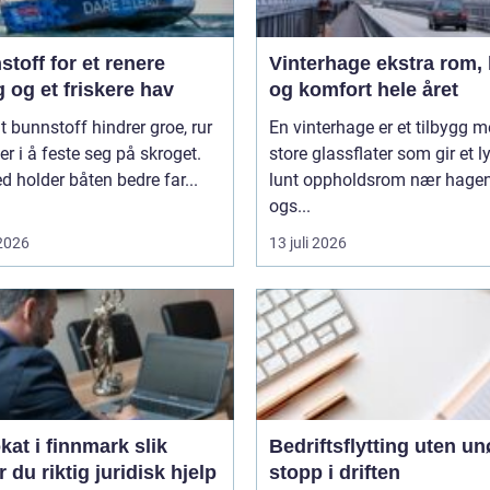
toff for et renere
Vinterhage ekstra rom, lys
 og et friskere hav
og komfort hele året
t bunnstoff hindrer groe, rur
En vinterhage er et tilbygg 
er i å feste seg på skroget.
store glassflater som gir et l
 holder båten bedre far...
lunt oppholdsrom nær hagen
ogs...
 2026
13 juli 2026
t i finnmark slik
Bedriftsflytting uten u
r du riktig juridisk hjelp
stopp i driften