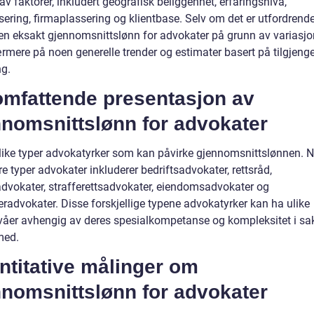
av faktorer, inkludert geografisk beliggenhet, erfaringsnivå,
sering, firmaplassering og klientbase. Selv om det er utfordrend
 en eksakt gjennomsnittslønn for advokater på grunn av variasjon
rmere på noen generelle trender og estimater basert på tilgjenge
ng.
omfattende presentasjon av
nnomsnittslønn for advokater
ulike typer advokatyrker som kan påvirke gjennomsnittslønnen. 
 typer advokater inkluderer bedriftsadvokater, rettsråd,
advokater, strafferettsadvokater, eiendomsadvokater og
eradvokater. Disse forskjellige typene advokatyrker kan ha ulike
våer avhengig av deres spesialkompetanse og kompleksitet i sa
med.
ntitative målinger om
nnomsnittslønn for advokater