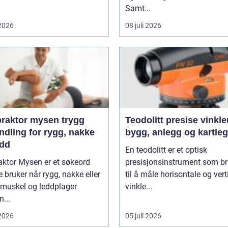
Samt...
 2026
08 juli 2026
aktor mysen trygg
Teodolitt presise vinkler for
ndling for rygg, nakke
bygg, anlegg og kartle
edd
En teodolitt er et optisk
aktor Mysen er et søkeord
presisjonsinstrument som b
bruker når rygg, nakke eller
til å måle horisontale og vert
 muskel og leddplager
vinkle...
...
 2026
05 juli 2026