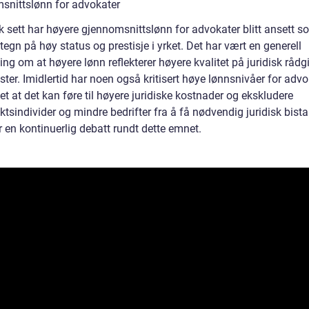
snittslønn for advokater
k sett har høyere gjennomsnittslønn for advokater blitt ansett s
 tegn på høy status og prestisje i yrket. Det har vært en generell
ng om at høyere lønn reflekterer høyere kvalitet på juridisk rådg
ster. Imidlertid har noen også kritisert høye lønnsnivåer for advo
t at det kan føre til høyere juridiske kostnader og ekskludere
ktsindivider og mindre bedrifter fra å få nødvendig juridisk bist
r en kontinuerlig debatt rundt dette emnet.