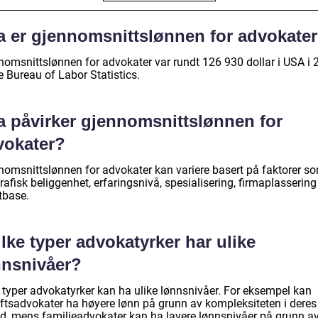
a er gjennomsnittslønnen for advokate
nomsnittslønnen for advokater var rundt 126 930 dollar i USA i 
e Bureau of Labor Statistics.
a påvirker gjennomsnittslønnen for
vokater?
nomsnittslønnen for advokater kan variere basert på faktorer s
afisk beliggenhet, erfaringsnivå, spesialisering, firmaplassering
tbase.
lke typer advokatyrker har ulike
nnsnivåer?
e typer advokatyrker kan ha ulike lønnsnivåer. For eksempel kan
iftsadvokater ha høyere lønn på grunn av kompleksiteten i deres
id, mens familieadvokater kan ha lavere lønnsnivåer på grunn av