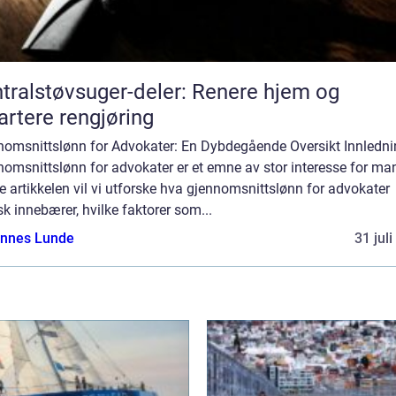
tralstøvsuger-deler: Renere hjem og
rtere rengjøring
nomsnittslønn for Advokater: En Dybdegående Oversikt Innledni
omsnittslønn for advokater er et emne av stor interesse for man
 artikkelen vil vi utforske hva gjennomsnittslønn for advokater
sk innebærer, hvilke faktorer som...
nnes Lunde
31 jul