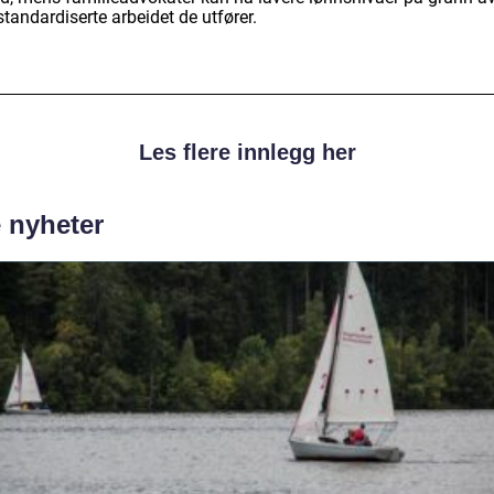
tandardiserte arbeidet de utfører.
Les flere innlegg her
e nyheter