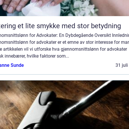
Giftering et lite smykke med stor betydning
nomsnittslønn for Advokater: En Dybdegående Oversikt Innledni
omsnittslønn for advokater er et emne av stor interesse for man
 artikkelen vil vi utforske hva gjennomsnittslønn for advokater
sk innebærer, hvilke faktorer som...
anne Sunde
31 jul