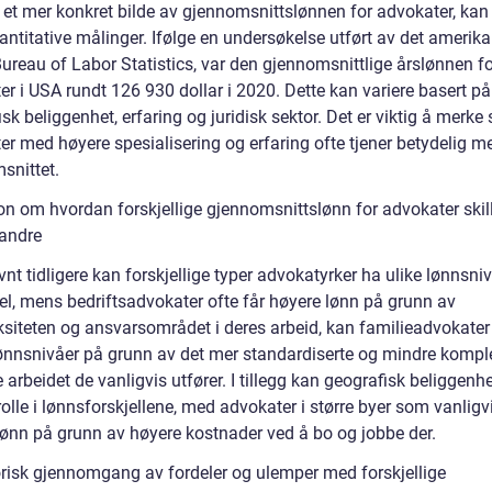
 et mer konkret bilde av gjennomsnittslønnen for advokater, kan 
antitative målinger. Ifølge en undersøkelse utført av det amerik
ureau of Labor Statistics, var den gjennomsnittlige årslønnen fo
r i USA rundt 126 930 dollar i 2020. Dette kan variere basert på
sk beliggenhet, erfaring og juridisk sektor. Det er viktig å merke 
er med høyere spesialisering og erfaring ofte tjener betydelig m
snittet.
on om hvordan forskjellige gjennomsnittslønn for advokater skil
randre
t tidligere kan forskjellige typer advokatyrker ha ulike lønnsniv
l, mens bedriftsadvokater ofte får høyere lønn på grunn av
siteten og ansvarsområdet i deres arbeid, kan familieadvokater
lønnsnivåer på grunn av det mer standardiserte og mindre kompl
e arbeidet de vanligvis utfører. I tillegg kan geografisk beliggenhe
rolle i lønnsforskjellene, med advokater i større byer som vanligv
lønn på grunn av høyere kostnader ved å bo og jobbe der.
orisk gjennomgang av fordeler og ulemper med forskjellige