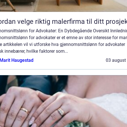
rdan velge riktig malerfirma til ditt prosje
nomsnittslønn for Advokater: En Dybdegående Oversikt Innledni
omsnittslønn for advokater er et emne av stor interesse for man
 artikkelen vil vi utforske hva gjennomsnittslønn for advokater
sk innebærer, hvilke faktorer som...
Marit Haugestad
03 august