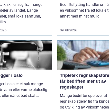
rk skiller seg fra mange
Bedriftsflytting handler om å 
deler av landet. Lange
en virksomhet fra ett lokale ti
nder, små lokalsamfunn,
annet med minst mulig...
ilkn...
 2026
09 juli 2026
gger i oslo
Tripletex regnskapsfører sl
får bedriften mer ut av
ger i oslo er et søk mange
regnskapet
år vann eller varme plutselig
, eller når et bad skal ...
Mange bedrifter opplever at
regnskap stjeler tid fra kunde
og utvikling av virksomheten