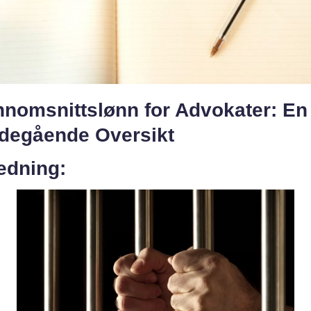
nnomsnittslønn for Advokater: En
degående Oversikt
edning: