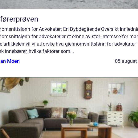
førerprøven
nomsnittslønn for Advokater: En Dybdegående Oversikt Innledni
omsnittslønn for advokater er et emne av stor interesse for man
 artikkelen vil vi utforske hva gjennomsnittslønn for advokater
sk innebærer, hvilke faktorer som...
tian Moen
05 august