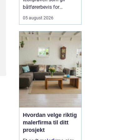
båtførerbevis for
fritidsbåt i Norge. Prøven
05 august 2026
dokumenterer at føreren
kan grunnleggende
sjøvett, navigasjon, lover
og regler, samt sikkerhet
om bord. For alle som vil
bruke motorbåt lovlig og
trygt, er dette et...
Hvordan velge riktig
malerfirma til ditt
prosjekt