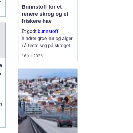
t
Bunnstoff for et
renere skrog og et
friskere hav
Et godt
bunnstoff
hindrer groe, rur og alger
i å feste seg på skroget.
Dermed holder båten
16 juli 2026
bedre fart, bruker mindre
drivstoff og krever
,
mindre vedlikehold på
land. Samtidig begynner
flere båteiere ...
n
g