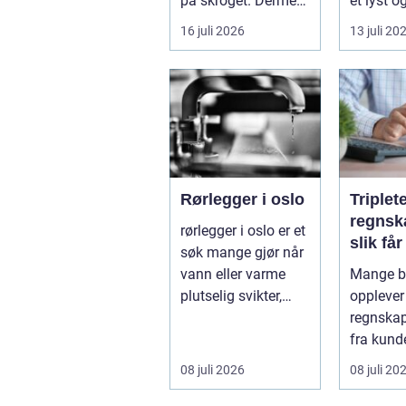
på skroget. Dermed
et lyst o
holder båten bedre
opphold
16 juli 2026
13 juli 20
far...
hagen, og
Rørlegger i oslo
Triplet
regnsk
rørlegger i oslo er et
slik få
søk mange gjør når
mer ut
vann eller varme
Mange be
regnsk
plutselig svikter,
opplever
eller når et bad skal
regnskap 
...
fra kunde
utvikling
08 juli 2026
08 juli 20
virksomh
Samt...