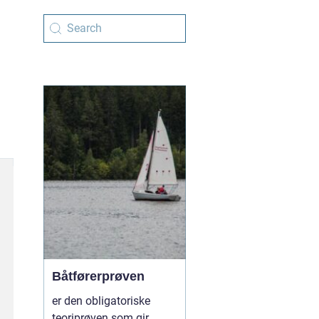
Båtførerprøven
er den obligatoriske
teoriprøven som gir