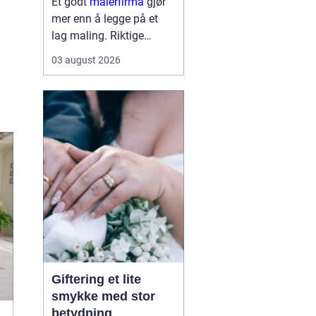
Et godt
malerfirma
gjør
mer enn å legge på et
lag maling. Riktige
fagfolk kan forlenge
03 august 2026
levetiden på bygget,
sikre et penere resultat
og spare både tid og
penger. Samtidig kan feil
valg gi ekstra
kostnader,...
Giftering et lite
smykke med stor
betydning