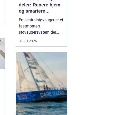
deler: Renere hjem
og smartere
rengjøring
En sentralstøvsuger er et
fastmontert
støvsugersystem der
motor og beholder står i
31 juli 2026
bod, garasje eller teknisk
rom, mens
sugekontakter finnes i
veggene rundt i boligen.
Du kobler bare slangen
til en kontakt, og støvet
transp...