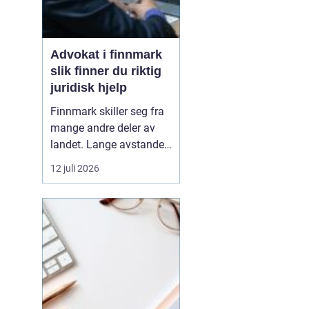
Advokat i finnmark
slik finner du riktig
juridisk hjelp
Finnmark skiller seg fra
mange andre deler av
landet. Lange avstander,
små lokalsamfunn, sterk
12 juli 2026
tilknytning til natur og
ressurser, og samiske
rettigheter gjør at mange
juridiske spørsmål får en
ekstra dimensjon. Når en
privatperson eller en
bedrift i...