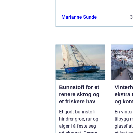
Marianne Sunde
3
Bunnstoff for et
Vinter
renere skrog og
ekstra 
et friskere hav
og kom
året
Et godt bunnstoff
En vinter
hindrer groe, rur og
tilbygg 
alger i å feste seg
glassfla