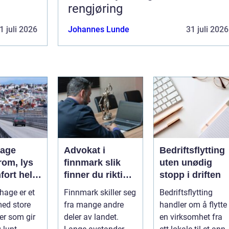
rengjøring
1 juli 2026
Johannes Lunde
31 juli 2026
hage
Advokat i
Bedriftsflytting
rom, lys
finnmark slik
uten unødig
fort hele
finner du riktig
stopp i driften
juridisk hjelp
hage er et
Finnmark skiller seg
Bedriftsflytting
med store
fra mange andre
handler om å flytte
ter som gir
deler av landet.
en virksomhet fra