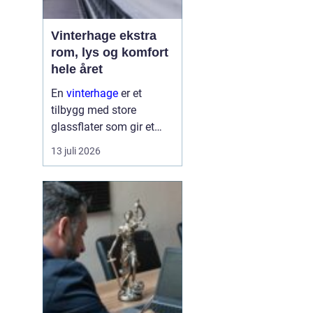
Vinterhage ekstra
rom, lys og komfort
hele året
En
vinterhage
er et
tilbygg med store
glassflater som gir et
lyst og lunt oppholdsrom
13 juli 2026
nær hagen, også når
været er surt. Den kan
fungere som en ekstra
stue, spiseplass eller
stille son...