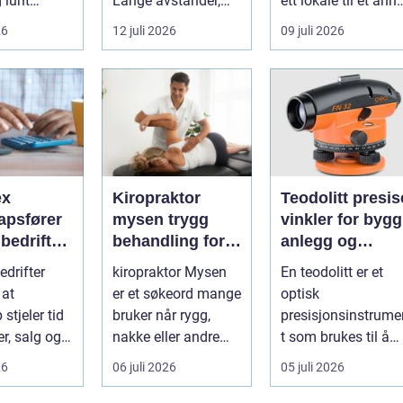
g lunt
Lange avstander,
ett lokale til et anne
srom nær
små lokalsamfunn,
med minst mulig...
26
12 juli 2026
09 juli 2026
s...
sterk tilkn...
ex
Kiropraktor
Teodolitt presise
apsfører
mysen trygg
vinkler for bygg
r bedriften
behandling for
anlegg og
 av
rygg, nakke og
kartlegging
drifter
kiropraktor Mysen
En teodolitt er et
apet
ledd
 at
er et søkeord mange
optisk
stjeler tid
bruker når rygg,
presisjonsinstrume
r, salg og
nakke eller andre
t som brukes til å
 av
muskel og
måle horisontale o
26
06 juli 2026
05 juli 2026
eten.
leddplager begynn...
vertikale vinkle...