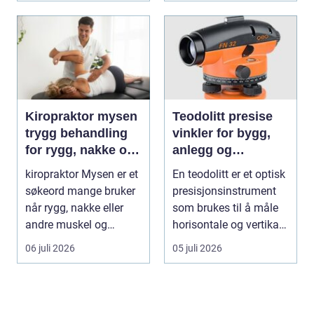
Kiropraktor mysen
Teodolitt presise
trygg behandling
vinkler for bygg,
for rygg, nakke og
anlegg og
ledd
kartlegging
kiropraktor Mysen er et
En teodolitt er et optisk
søkeord mange bruker
presisjonsinstrument
når rygg, nakke eller
som brukes til å måle
andre muskel og
horisontale og vertikale
leddplager begynn...
vinkle...
06 juli 2026
05 juli 2026