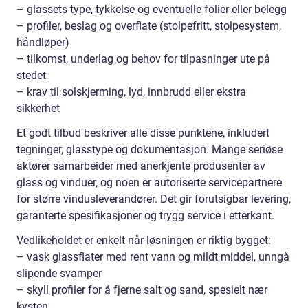
– glassets type, tykkelse og eventuelle folier eller belegg
– profiler, beslag og overflate (stolpefritt, stolpesystem,
håndløper)
– tilkomst, underlag og behov for tilpasninger ute på
stedet
– krav til solskjerming, lyd, innbrudd eller ekstra
sikkerhet
Et godt tilbud beskriver alle disse punktene, inkludert
tegninger, glasstype og dokumentasjon. Mange seriøse
aktører samarbeider med anerkjente produsenter av
glass og vinduer, og noen er autoriserte servicepartnere
for større vindusleverandører. Det gir forutsigbar levering,
garanterte spesifikasjoner og trygg service i etterkant.
Vedlikeholdet er enkelt når løsningen er riktig bygget:
– vask glassflater med rent vann og mildt middel, unngå
slipende svamper
– skyll profiler for å fjerne salt og sand, spesielt nær
kysten