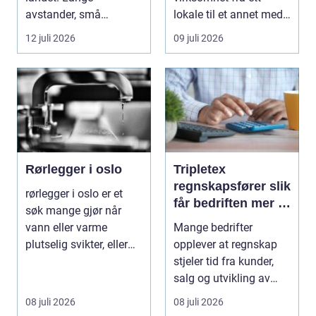
avstander, små
lokale til et annet med
lokalsamfunn, sterk
minst mulig...
12 juli 2026
09 juli 2026
tilkn...
Rørlegger i oslo
Tripletex
regnskapsfører slik
rørlegger i oslo er et
får bedriften mer ut
søk mange gjør når
av regnskapet
vann eller varme
Mange bedrifter
plutselig svikter, eller
opplever at regnskap
når et bad skal ...
stjeler tid fra kunder,
salg og utvikling av
virksomheten. Samt...
08 juli 2026
08 juli 2026