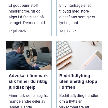
Et godt bunnstoff
En vinterhage er et
hindrer groe, rur og
tilbygg med store
alger i å feste seg på
glassflater som gir et
skroget. Dermed holder
lyst og lunt
båten bedre far...
oppholdsrom nær
16 juli 2026
13 juli 2026
hagen, ogs...
Advokat i finnmark
Bedriftsflytting
slik finner du riktig
uten unødig stopp
juridisk hjelp
i driften
Finnmark skiller seg fra
Bedriftsflytting handler
mange andre deler av
om å flytte en
landet. Lange
virksomhet fra ett