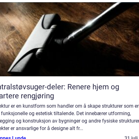
tralstøvsuger-deler: Renere hjem og
rtere rengjøring
tektur er en kunstform som handler om å skape strukturer som er
funksjonelle og estetisk tiltalende. Det innebærer utforming,
egging og konstruksjon av bygninger og andre fysiske strukturer
ekter er ansvarlige for å designe alt fr...
nnes Lunde
31 jul