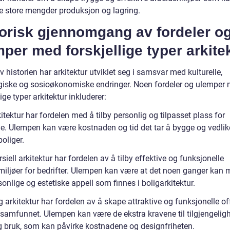
e store mengder produksjon og lagring.
torisk gjennomgang av fordeler o
per med forskjellige typer arkitek
av historien har arkitektur utviklet seg i samsvar med kulturelle,
giske og sosioøkonomiske endringer. Noen fordeler og ulemper
lige typer arkitektur inkluderer:
itektur har fordelen med å tilby personlig og tilpasset plass for
e. Ulempen kan være kostnaden og tid det tar å bygge og vedli
boliger.
ell arkitektur har fordelen av å tilby effektive og funksjonelle
miljøer for bedrifter. Ulempen kan være at det noen ganger kan
onlige og estetiske appell som finnes i boligarkitektur.
g arkitektur har fordelen av å skape attraktive og funksjonelle of
 samfunnet. Ulempen kan være de ekstra kravene til tilgjengelig
ig bruk, som kan påvirke kostnadene og designfriheten.