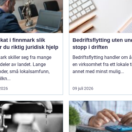
t i finnmark slik
Bedriftsflytting uten u
r du riktig juridisk hjelp
stopp i driften
rk skiller seg fra mange
Bedriftsflytting handler om å 
deler av landet. Lange
en virksomhet fra ett lokale ti
nder, små lokalsamfunn,
annet med minst mulig...
ilkn...
 2026
09 juli 2026