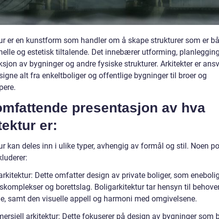
tur er en kunstform som handler om å skape strukturer som er b
elle og estetisk tiltalende. Det innebærer utforming, planleggin
sjon av bygninger og andre fysiske strukturer. Arkitekter er ansv
signe alt fra enkeltboliger og offentlige bygninger til broer og
pere.
omfattende presentasjon av hva
tektur er:
ur kan deles inn i ulike typer, avhengig av formål og stil. Noen 
kluderer:
arkitektur: Dette omfatter design av private boliger, som enebolig
tskomplekser og borettslag. Boligarkitektur tar hensyn til behoven
e, samt den visuelle appell og harmoni med omgivelsene.
ersiell arkitektur: Dette fokuserer på design av bygninger som 