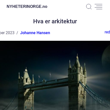
NYHETERINORGE.
no
Hva er arkitektur
red
ber 2023
Johanne Hansen