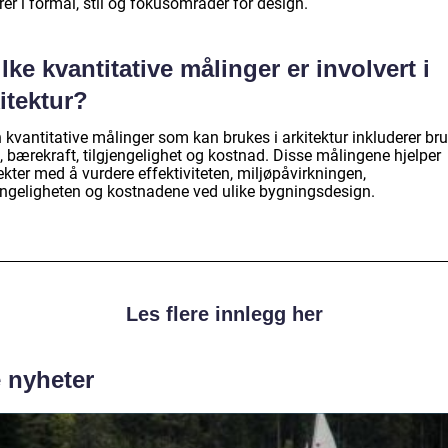
rer i formål, stil og fokusområder for design.
lke kvantitative målinger er involvert i
itektur?
 kvantitative målinger som kan brukes i arkitektur inkluderer br
, bærekraft, tilgjengelighet og kostnad. Disse målingene hjelper
ekter med å vurdere effektiviteten, miljøpåvirkningen,
jengeligheten og kostnadene ved ulike bygningsdesign.
Les flere innlegg her
e nyheter