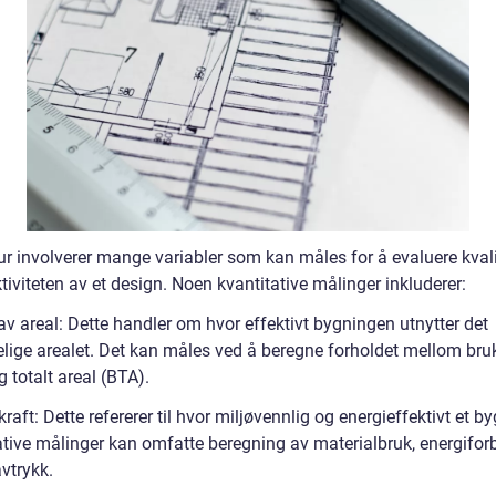
tur involverer mange variabler som kan måles for å evaluere kval
tiviteten av et design. Noen kvantitative målinger inkluderer:
av areal: Dette handler om hvor effektivt bygningen utnytter det
gelige arealet. Det kan måles ved å beregne forholdet mellom bru
 totalt areal (BTA).
raft: Dette refererer til hvor miljøvennlig og energieffektivt et by
ative målinger kan omfatte beregning av materialbruk, energifor
vtrykk.