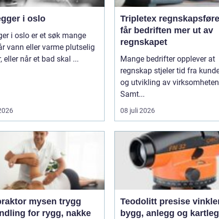
gger i oslo
Tripletex regnskapsfører sl
får bedriften mer ut av
ger i oslo er et søk mange
regnskapet
år vann eller varme plutselig
, eller når et bad skal ...
Mange bedrifter opplever at
regnskap stjeler tid fra kunde
og utvikling av virksomheten
Samt...
 2026
08 juli 2026
aktor mysen trygg
Teodolitt presise vinkler for
ndling for rygg, nakke
bygg, anlegg og kartle