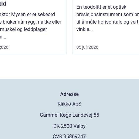
edd
En teodolitt er et optisk
aktor Mysen er et søkeord
presisjonsinstrument som b
bruker når rygg, nakke eller
til å måle horisontale og vert
 muskel og leddplager
vinkle...
...
 2026
05 juli 2026
Adresse