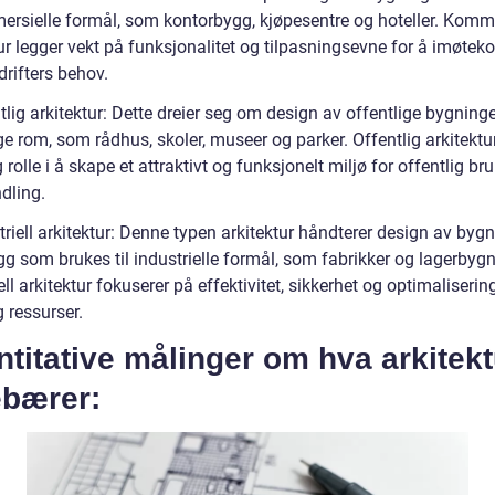
mersielle formål, som kontorbygg, kjøpesentre og hoteller. Komme
tur legger vekt på funksjonalitet og tilpasningsevne for å imøt
drifters behov.
tlig arkitektur: Dette dreier seg om design av offentlige bygning
ge rom, som rådhus, skoler, museer og parker. Offentlig arkitektur
g rolle i å skape et attraktivt og funksjonelt miljø for offentlig br
dling.
triell arkitektur: Denne typen arkitektur håndterer design av byg
g som brukes til industrielle formål, som fabrikker og lagerbygn
ell arkitektur fokuserer på effektivitet, sikkerhet og optimaliserin
 ressurser.
titative målinger om hva arkitekt
ebærer: