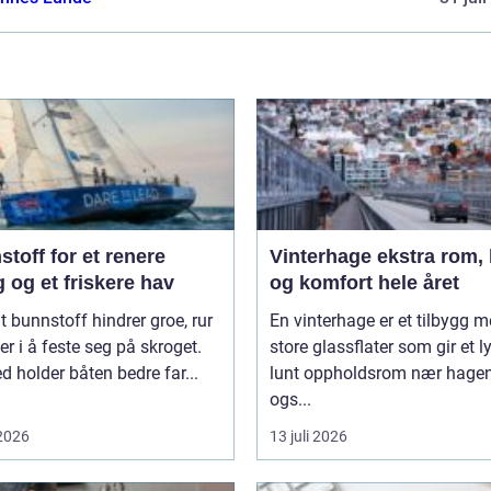
toff for et renere
Vinterhage ekstra rom, lys
 og et friskere hav
og komfort hele året
t bunnstoff hindrer groe, rur
En vinterhage er et tilbygg 
er i å feste seg på skroget.
store glassflater som gir et l
 holder båten bedre far...
lunt oppholdsrom nær hagen
ogs...
 2026
13 juli 2026