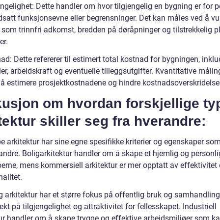
engelighet: Dette handler om hvor tilgjengelig en bygning er for 
satt funksjonsevne eller begrensninger. Det kan måles ved å vu
 som trinnfri adkomst, bredden på døråpninger og tilstrekkelig p
er.
ad: Dette refererer til estimert total kostnad for bygningen, inklu
er, arbeidskraft og eventuelle tilleggsutgifter. Kvantitative måli
l å estimere prosjektkostnadene og hindre kostnadsoverskridelser
usjon om hvordan forskjellige ty
tektur skiller seg fra hverandre:
e arkitektur har sine egne spesifikke kriterier og egenskaper som 
 andre. Boligarkitektur handler om å skape et hjemlig og personl
erne, mens kommersiell arkitektur er mer opptatt av effektivitet
alitet.
g arkitektur har et større fokus på offentlig bruk og samhandling
ekt på tilgjengelighet og attraktivitet for fellesskapet. Industriell
tur handler om å skape trygge og effektive arbeidsmiljøer som k