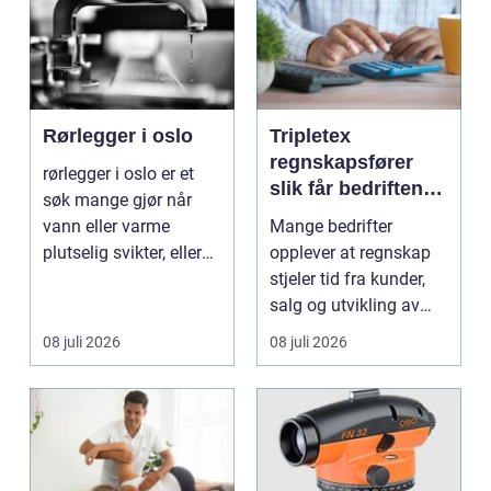
Rørlegger i oslo
Tripletex
regnskapsfører
rørlegger i oslo er et
slik får bedriften
søk mange gjør når
mer ut av
vann eller varme
Mange bedrifter
regnskapet
plutselig svikter, eller
opplever at regnskap
når et bad skal ...
stjeler tid fra kunder,
salg og utvikling av
virksomheten. Samt...
08 juli 2026
08 juli 2026