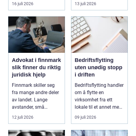
båten bedre far...
oppholdsrom nær
16 juli 2026
13 juli 2026
hagen, ogs...
Advokat i finnmark
Bedriftsflytting
slik finner du riktig
uten unødig stopp
juridisk hjelp
i driften
Finnmark skiller seg
Bedriftsflytting handler
fra mange andre deler
om å flytte en
av landet. Lange
virksomhet fra ett
avstander, små
lokale til et annet med
lokalsamfunn, sterk
minst mulig...
12 juli 2026
09 juli 2026
tilkn...