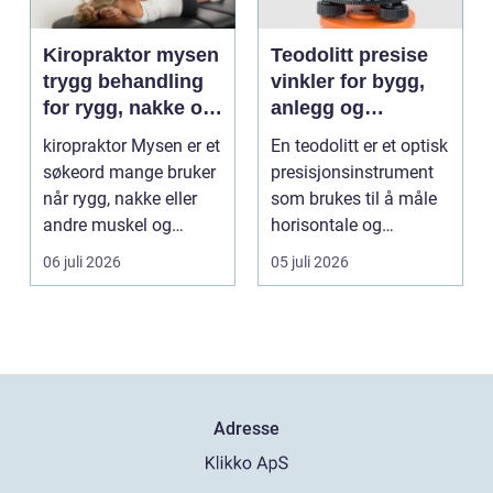
Kiropraktor mysen
Teodolitt presise
trygg behandling
vinkler for bygg,
for rygg, nakke og
anlegg og
ledd
kartlegging
kiropraktor Mysen er et
En teodolitt er et optisk
søkeord mange bruker
presisjonsinstrument
når rygg, nakke eller
som brukes til å måle
andre muskel og
horisontale og
leddplager begynn...
vertikale vinkle...
06 juli 2026
05 juli 2026
Adresse