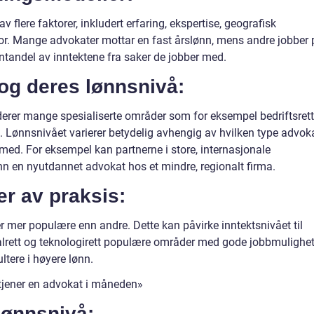
 flere faktorer, inkludert erfaring, ekspertise, geografisk
for. Mange advokater mottar en fast årslønn, mens andre jobber 
ntandel av inntektene fra saker de jobber med.
 og deres lønnsnivå:
erer mange spesialiserte områder som for eksempel bedriftsrett
tt. Lønnsnivået varierer betydelig avhengig av hvilken type advok
med. For eksempel kan partnerne i store, internasjonale
nn en nyutdannet advokat hos et mindre, regionalt firma.
r av praksis:
mer populære enn andre. Dette kan påvirke inntektsnivået til
alrett og teknologirett populære områder med gode jobbmulighet
ltere i høyere lønn.
tjener en advokat i måneden»
lønnsnivå: