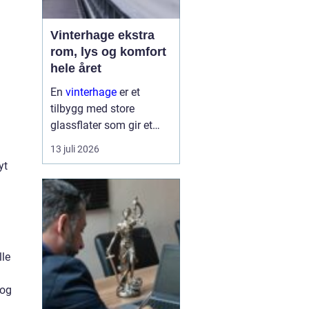
Vinterhage ekstra
rom, lys og komfort
hele året
En
vinterhage
er et
tilbygg med store
glassflater som gir et
lyst og lunt oppholdsrom
13 juli 2026
nær hagen, også når
yt
været er surt. Den kan
fungere som en ekstra
stue, spiseplass eller
stille son...
g
lle
 og