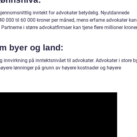
r gjennomsnittlig inntekt for advokater betydelig. Nyutdannede
 40 000 til 60 000 kroner per måned, mens erfarne advokater kan
Partnerne i større advokatfirmaer kan tjene flere millioner krone
om byer og land:
 innvirkning på inntektsnivået til advokater. Advokater i store by
 høyere lønninger på grunn av høyere kostnader og høyere