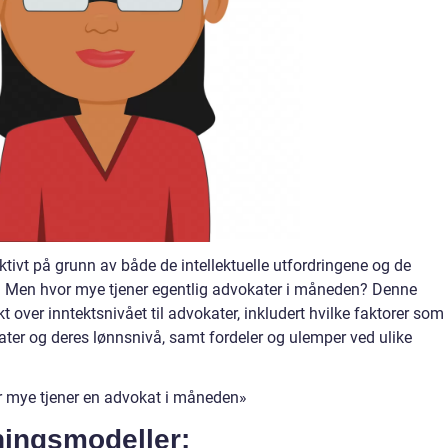
ktivt på grunn av både de intellektuelle utfordringene og de
 Men hvor mye tjener egentlig advokater i måneden? Denne
kt over inntektsnivået til advokater, inkludert hvilke faktorer som
kater og deres lønnsnivå, samt fordeler og ulemper ved ulike
r mye tjener en advokat i måneden»
eningsmodeller: