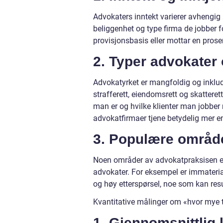
Advokaters inntekt varierer avhengig av
beliggenhet og type firma de jobber 
provisjonsbasis eller mottar en prose
2. Typer advokater
Advokatyrket er mangfoldig og inklud
strafferett, eiendomsrett og skattere
man er og hvilke klienter man jobber 
advokatfirmaer tjene betydelig mer e
3. Populære område
Noen områder av advokatpraksisen er 
advokater. For eksempel er immateri
og høy etterspørsel, noe som kan resu
Kvantitative målinger om «hvor mye 
1. Gjennomsnittlig 