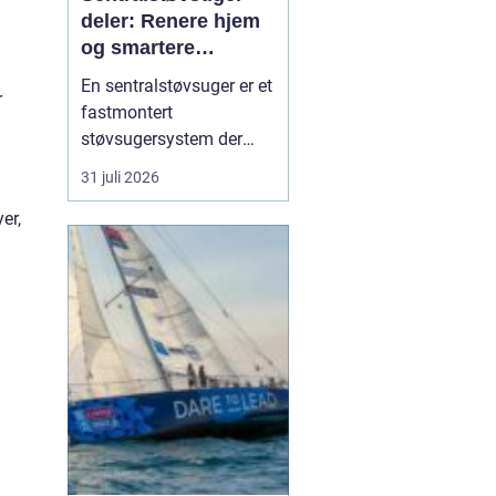
deler: Renere hjem
og smartere
rengjøring
En sentralstøvsuger er et
r
fastmontert
støvsugersystem der
motor og beholder står i
31 juli 2026
bod, garasje eller teknisk
er,
rom, mens
sugekontakter finnes i
veggene rundt i boligen.
Du kobler bare slangen
til en kontakt, og støvet
transp...