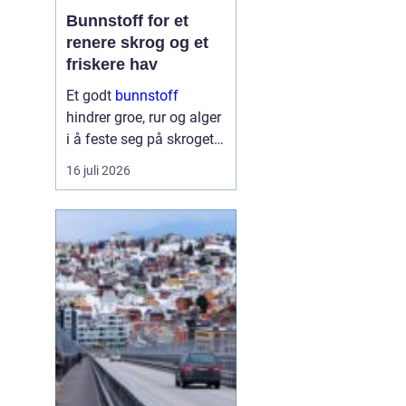
Bunnstoff for et
renere skrog og et
friskere hav
Et godt
bunnstoff
hindrer groe, rur og alger
i å feste seg på skroget.
Dermed holder båten
16 juli 2026
bedre fart, bruker mindre
drivstoff og krever
mindre vedlikehold på
land. Samtidig begynner
flere båteiere ...