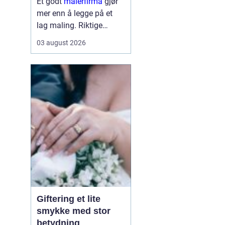
Et godt
malerfirma
gjør
mer enn å legge på et
lag maling. Riktige
fagfolk kan forlenge
03 august 2026
levetiden på bygget,
sikre et penere resultat
og spare både tid og
penger. Samtidig kan feil
valg gi ekstra
kostnader,...
Giftering et lite
smykke med stor
betydning