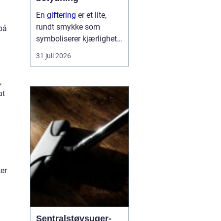
En
giftering
er et lite,
rundt smykke som
på
symboliserer kjærlighet,
troskap og felles
31 juli 2026
framtid. Ringen bæres
hver dag, ofte hele livet,
,
og blir en synlig
at
påminnelse om løftet to
mennesker ...
er
Sentralstøvsuger-