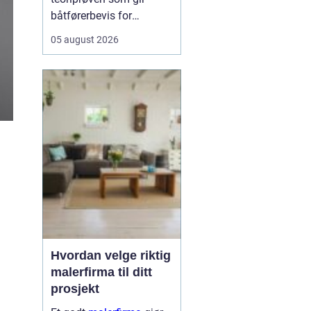
båtførerbevis for
fritidsbåt i Norge. Prøven
05 august 2026
dokumenterer at føreren
kan grunnleggende
sjøvett, navigasjon, lover
og regler, samt sikkerhet
om bord. For alle som vil
bruke motorbåt lovlig og
trygt, er dette et...
Hvordan velge riktig
malerfirma til ditt
prosjekt