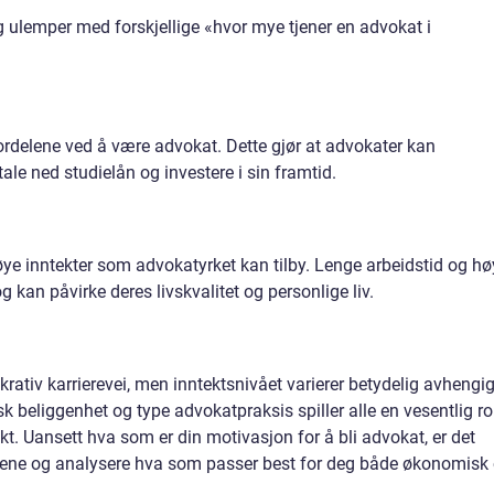
 ulemper med forskjellige «hvor mye tjener en advokat i
ordelene ved å være advokat. Dette gjør at advokater kan
ale ned studielån og investere i sin framtid.
e inntekter som advokatyrket kan tilby. Lenge arbeidstid og hø
g kan påvirke deres livskvalitet og personlige liv.
ativ karrierevei, men inntektsnivået varierer betydelig avhengi
k beliggenhet og type advokatpraksis spiller alle en vesentlig ro
t. Uansett hva som er din motivasjon for å bli advokat, er det
tetene og analysere hva som passer best for deg både økonomisk