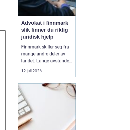
Advokat i finnmark
slik finner du riktig
juridisk hjelp
Finnmark skiller seg fra
mange andre deler av
landet. Lange avstander,
små lokalsamfunn, sterk
12 juli 2026
tilknytning til natur og
ressurser, og samiske
rettigheter gjør at mange
juridiske spørsmål får en
ekstra dimensjon. Når en
privatperson eller en
bedrift i...