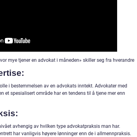
vor mye tjener en advokat i måneden» skiller seg fra hverandre
ertise:
r rolle i bestemmelsen av en advokats inntekt. Advokater med
n et spesialisert område har en tendens til å tjene mer enn
ksis:
snivået avhengig av hvilken type advokatpraksis man har.
entrett har vanligvis høyere lønninger enn de i allmennpraksis.