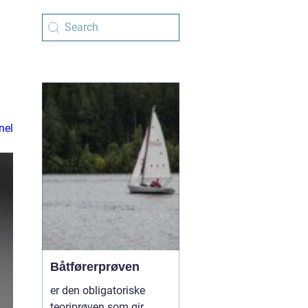
nel
Båtførerprøven
er den obligatoriske
teoriprøven som gir