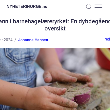
NYHETERINORGE.
no
ønn i barnehagelæreryrket: En dybdegåen
oversikt
red
ar 2024
Johanne Hansen