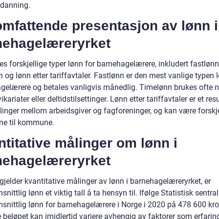
tdanning.
mfattende presentasjon av lønn i
nehagelæreryrket
es forskjellige typer lønn for barnehagelærere, inkludert fastlønn
 og lønn etter tariffavtaler. Fastlønn er den mest vanlige typen 
gelærere og betales vanligvis månedlig. Timelønn brukes ofte n
vikariater eller deltidstilsettinger. Lønn etter tariffavtaler er et res
linger mellom arbeidsgiver og fagforeninger, og kan være forskje
e til kommune.
titative målinger om lønn i
nehagelæreryrket
gjelder kvantitative målinger av lønn i barnehagelæreryrket, er
nittlig lønn et viktig tall å ta hensyn til. Ifølge Statistisk sentra
snittlig lønn for barnehagelærere i Norge i 2020 på 478 600 kro
e beløpet kan imidlertid variere avhengig av faktorer som erfarin