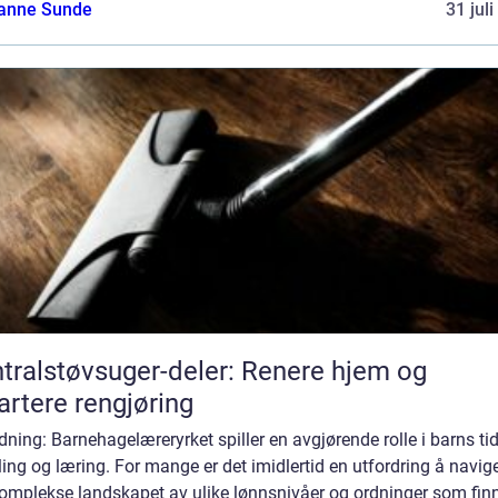
anne Sunde
31 jul
tralstøvsuger-deler: Renere hjem og
rtere rengjøring
dning: Barnehagelæreryrket spiller en avgjørende rolle i barns tid
ling og læring. For mange er det imidlertid en utfordring å navige
komplekse landskapet av ulike lønnsnivåer og ordninger som fin