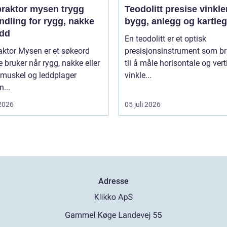
aktor mysen trygg
Teodolitt presise vinkler for
ndling for rygg, nakke
bygg, anlegg og kartle
edd
En teodolitt er et optisk
aktor Mysen er et søkeord
presisjonsinstrument som b
bruker når rygg, nakke eller
til å måle horisontale og vert
 muskel og leddplager
vinkle...
...
 2026
05 juli 2026
Adresse