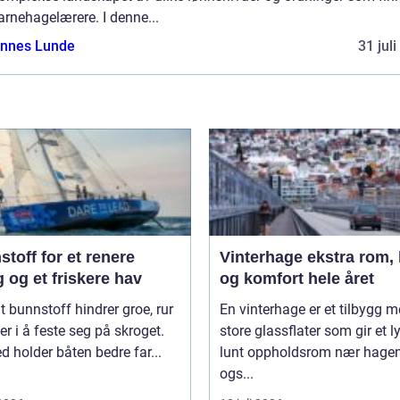
arnehagelærere. I denne...
nnes Lunde
31 jul
toff for et renere
Vinterhage ekstra rom, lys
 og et friskere hav
og komfort hele året
t bunnstoff hindrer groe, rur
En vinterhage er et tilbygg 
er i å feste seg på skroget.
store glassflater som gir et l
 holder båten bedre far...
lunt oppholdsrom nær hagen
ogs...