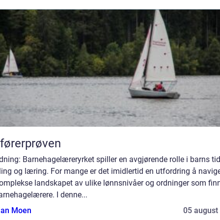
førerprøven
dning: Barnehagelæreryrket spiller en avgjørende rolle i barns tid
ling og læring. For mange er det imidlertid en utfordring å navige
komplekse landskapet av ulike lønnsnivåer og ordninger som fin
arnehagelærere. I denne...
tian Moen
05 august