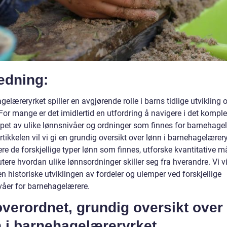
edning:
elæreryrket spiller en avgjørende rolle i barns tidlige utvikling 
For mange er det imidlertid en utfordring å navigere i det kompl
pet av ulike lønnsnivåer og ordninger som finnes for barnehagel
tikkelen vil vi gi en grundig oversikt over lønn i barnehagelærery
re de forskjellige typer lønn som finnes, utforske kvantitative m
tere hvordan ulike lønnsordninger skiller seg fra hverandre. Vi v
n historiske utviklingen av fordeler og ulemper ved forskjellige
våer for barnehagelærere.
verordnet, grundig oversikt over
n i barnehagelæreryrket