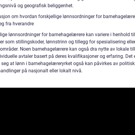
ngsnivå og geografisk beliggenhet.
usjon om hvordan forskjellige lønnsordninger for barnehagelære
seg fra hverandre
lige lønnsordninger for barnehagelærere kan variere i henhold til
r som stillingskoder, lønnstrinn og tillegg for spesialisering elle
områder. Noen barnehagelærere kan også dra nytte av lokale til
dividuelle avtaler basert på deres kvalifikasjoner og erfaring. Det e
seg at lønn i barnehagelæreryrket også kan påvirkes av politiske
handlinger på nasjonalt eller lokalt nivå.