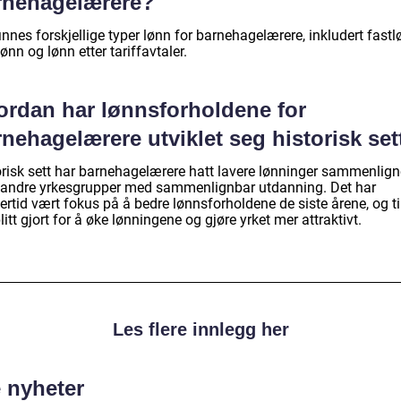
rnehagelærere?
innes forskjellige typer lønn for barnehagelærere, inkludert fastl
ønn og lønn etter tariffavtaler.
ordan har lønnsforholdene for
nehagelærere utviklet seg historisk set
orisk sett har barnehagelærere hatt lavere lønninger sammenlign
andre yrkesgrupper med sammenlignbar utdanning. Det har
ertid vært fokus på å bedre lønnsforholdene de siste årene, og ti
litt gjort for å øke lønningene og gjøre yrket mer attraktivt.
Les flere innlegg her
e nyheter