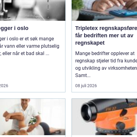
gger i oslo
Tripletex regnskapsfører sl
får bedriften mer ut av
ger i oslo er et søk mange
regnskapet
år vann eller varme plutselig
, eller når et bad skal ...
Mange bedrifter opplever at
regnskap stjeler tid fra kunde
og utvikling av virksomheten
Samt...
 2026
08 juli 2026