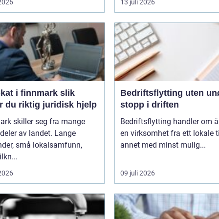
 2026
13 juli 2026
t i finnmark slik
Bedriftsflytting uten u
r du riktig juridisk hjelp
stopp i driften
rk skiller seg fra mange
Bedriftsflytting handler om å 
deler av landet. Lange
en virksomhet fra ett lokale ti
nder, små lokalsamfunn,
annet med minst mulig...
ilkn...
 2026
09 juli 2026