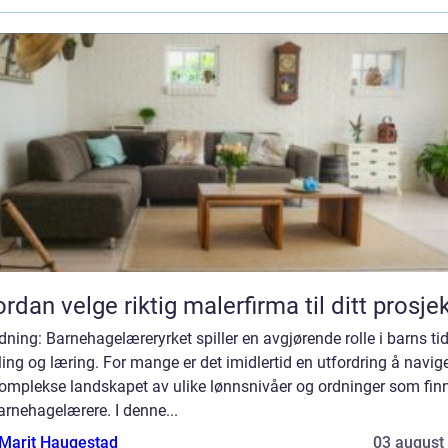
rdan velge riktig malerfirma til ditt prosje
dning: Barnehagelæreryrket spiller en avgjørende rolle i barns tid
ling og læring. For mange er det imidlertid en utfordring å navige
komplekse landskapet av ulike lønnsnivåer og ordninger som fin
arnehagelærere. I denne...
Marit Haugestad
03 august