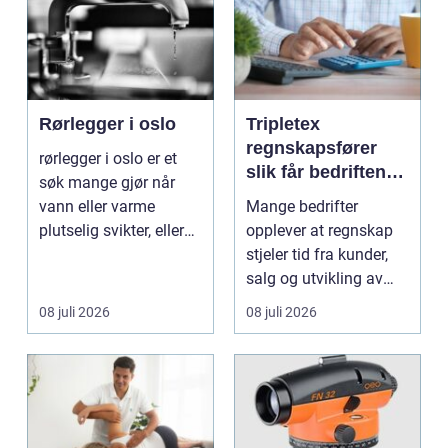
Rørlegger i oslo
Tripletex
regnskapsfører
rørlegger i oslo er et
slik får bedriften
søk mange gjør når
mer ut av
vann eller varme
Mange bedrifter
regnskapet
plutselig svikter, eller
opplever at regnskap
når et bad skal ...
stjeler tid fra kunder,
salg og utvikling av
virksomheten. Samt...
08 juli 2026
08 juli 2026