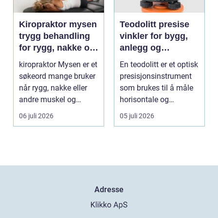
Kiropraktor mysen
Teodolitt presise
trygg behandling
vinkler for bygg,
for rygg, nakke og
anlegg og
ledd
kartlegging
kiropraktor Mysen er et
En teodolitt er et optisk
søkeord mange bruker
presisjonsinstrument
når rygg, nakke eller
som brukes til å måle
andre muskel og
horisontale og
leddplager begynn...
vertikale vinkle...
06 juli 2026
05 juli 2026
Adresse