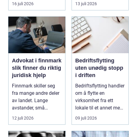
båten bedre far...
oppholdsrom nær
16 juli 2026
13 juli 2026
hagen, ogs...
Advokat i finnmark
Bedriftsflytting
slik finner du riktig
uten unødig stopp
juridisk hjelp
i driften
Finnmark skiller seg
Bedriftsflytting handler
fra mange andre deler
om å flytte en
av landet. Lange
virksomhet fra ett
avstander, små
lokale til et annet med
lokalsamfunn, sterk
minst mulig...
12 juli 2026
09 juli 2026
tilkn...