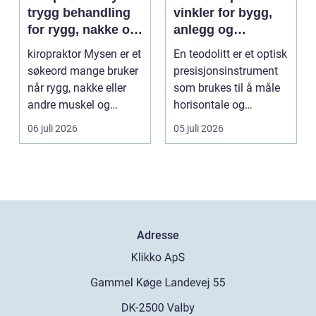
trygg behandling
vinkler for bygg,
for rygg, nakke og
anlegg og
ledd
kartlegging
kiropraktor Mysen er et
En teodolitt er et optisk
søkeord mange bruker
presisjonsinstrument
når rygg, nakke eller
som brukes til å måle
andre muskel og
horisontale og
leddplager begynn...
vertikale vinkle...
06 juli 2026
05 juli 2026
Adresse