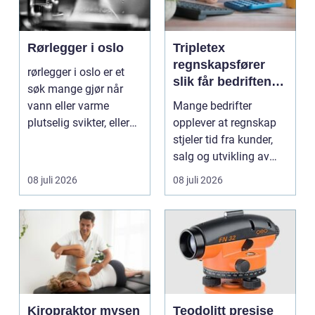
Rørlegger i oslo
Tripletex
regnskapsfører
rørlegger i oslo er et
slik får bedriften
søk mange gjør når
mer ut av
vann eller varme
Mange bedrifter
regnskapet
plutselig svikter, eller
opplever at regnskap
når et bad skal ...
stjeler tid fra kunder,
salg og utvikling av
virksomheten. Samt...
08 juli 2026
08 juli 2026
Kiropraktor mysen
Teodolitt presise