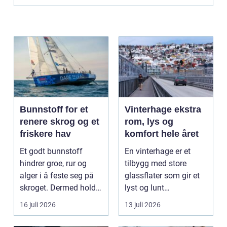
Bunnstoff for et
Vinterhage ekstra
renere skrog og et
rom, lys og
friskere hav
komfort hele året
Et godt bunnstoff
En vinterhage er et
hindrer groe, rur og
tilbygg med store
alger i å feste seg på
glassflater som gir et
skroget. Dermed holder
lyst og lunt
båten bedre far...
oppholdsrom nær
16 juli 2026
13 juli 2026
hagen, ogs...