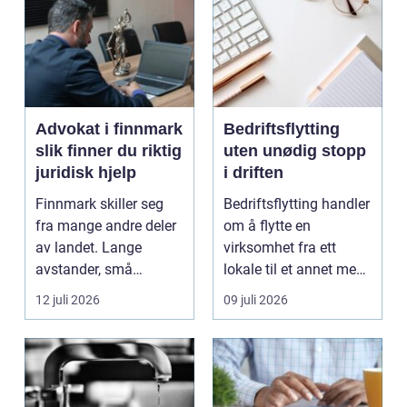
Advokat i finnmark
Bedriftsflytting
slik finner du riktig
uten unødig stopp
juridisk hjelp
i driften
Finnmark skiller seg
Bedriftsflytting handler
fra mange andre deler
om å flytte en
av landet. Lange
virksomhet fra ett
avstander, små
lokale til et annet med
lokalsamfunn, sterk
minst mulig...
12 juli 2026
09 juli 2026
tilkn...