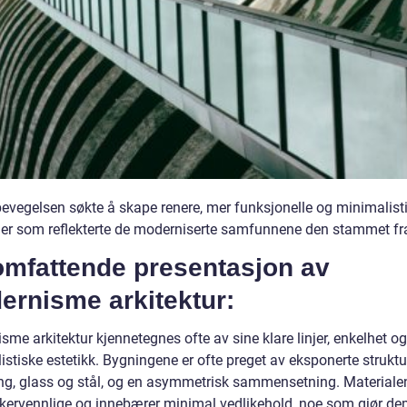
evegelsen søkte å skape renere, mer funksjonelle og minimalist
er som reflekterte de moderniserte samfunnene den stammet fr
omfattende presentasjon av
ernisme arkitektur:
me arkitektur kjennetegnes ofte av sine klare linjer, enkelhet og
stiske estetikk. Bygningene er ofte preget av eksponerte struktur
ng, glass og stål, og en asymmetrisk sammensetning. Materiale
ukervennlige og innebærer minimal vedlikehold, noe som gjør d