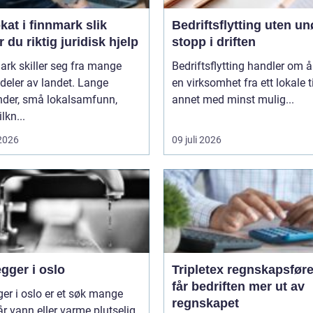
t i finnmark slik
Bedriftsflytting uten u
r du riktig juridisk hjelp
stopp i driften
rk skiller seg fra mange
Bedriftsflytting handler om å 
deler av landet. Lange
en virksomhet fra ett lokale ti
nder, små lokalsamfunn,
annet med minst mulig...
ilkn...
 2026
09 juli 2026
gger i oslo
Tripletex regnskapsfører sl
får bedriften mer ut av
ger i oslo er et søk mange
regnskapet
år vann eller varme plutselig