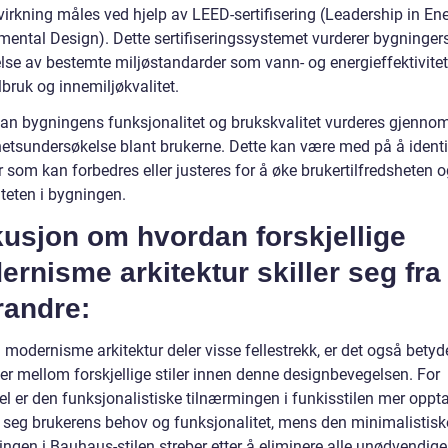
virkning måles ved hjelp av LEED-sertifisering (Leadership in En
mental Design). Dette sertifiseringssystemet vurderer bygninger
else av bestemte miljøstandarder som vann- og energieffektivitet
bruk og innemiljøkvalitet.
kan bygningens funksjonalitet og brukskvalitet vurderes gjenno
shetsundersøkelse blant brukerne. Dette kan være med på å identi
som kan forbedres eller justeres for å øke brukertilfredsheten o
iteten i bygningen.
usjon om hvordan forskjellige
rnisme arkitektur skiller seg fra
randre:
modernisme arkitektur deler visse fellestrekk, er det også betyd
ler mellom forskjellige stiler innen denne designbevegelsen. For
l er den funksjonalistiske tilnærmingen i funkisstilen mer oppta
e seg brukerens behov og funksjonalitet, mens den minimalistisk
ngen i Bauhaus-stilen streber etter å eliminere alle unødvendige