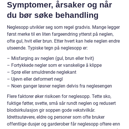
Symptomer, årsaker og når
du bør søke behandling
Neglesopp utvikler seg som regel gradvis. Mange legger
først merke til en liten fargeendring ytterst på neglen,
ofte gul, hvit eller brun. Etter hvert kan hele neglen endre
utseende. Typiske tegn på neglesopp er:
– Misfarging av neglen (gul, brun eller hvit)
– Fortykkede negler som er vanskelige å klippe
– Sprø eller smuldrende neglekant
– Ujevn eller deformert negl
– Noen ganger løsner neglen delvis fra neglesengen
Flere faktorer øker risikoen for neglesopp. Tette sko,
fuktige føtter, svette, små sår rundt neglen og redusert
blodsirkulasjon gir soppen gode vekstvilkår.
Idrettsutøvere, eldre og personer som ofte bruker
offentlige dusjer og garderober får neglesopp oftere enn