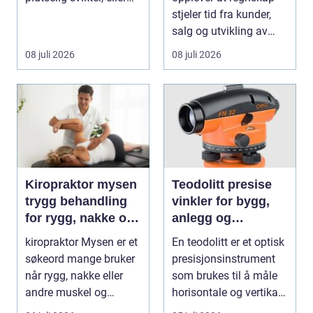
når et bad skal ...
stjeler tid fra kunder,
salg og utvikling av
virksomheten. Samt...
08 juli 2026
08 juli 2026
Kiropraktor mysen
Teodolitt presise
trygg behandling
vinkler for bygg,
for rygg, nakke og
anlegg og
ledd
kartlegging
kiropraktor Mysen er et
En teodolitt er et optisk
søkeord mange bruker
presisjonsinstrument
når rygg, nakke eller
som brukes til å måle
andre muskel og
horisontale og vertikale
leddplager begynn...
vinkle...