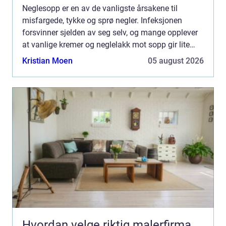
Neglesopp er en av de vanligste årsakene til
misfargede, tykke og sprø negler. Infeksjonen
forsvinner sjelden av seg selv, og mange opplever
at vanlige kremer og neglelakk mot sopp gir lite
eller ingen effekt. En målrettet og riktig valgt
Kristian Moen
05 august 2026
Neglesopp b...
Hvordan velge riktig malerfirma