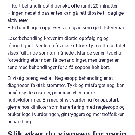
– Kort behandlingstid per økt, ofte rundt 20 minutter
– Ingen nedetid pasienten kan gå rett tilbake til daglige
aktiviteter
– Behandlingen oppleves vanligvis som godt tolererbar
Laserbehandling krever imidlertid oppfølging og
tålmodighet. Neglen må vokse ut frisk før sluttresultatet
vises fullt, noe som tar måneder. Mange ser en tydelig
forbedring etter noen få behandlinger, men trenger en
serie med behandlinger for å få soppen helt bort.
Et viktig poeng ved all Neglesopp behandling er at
diagnosen faktisk stemmer. Tykk og misfarget negl kan
også skyldes skader, psoriasis eller andre
hudsykdommer. En medisinsk vurdering før oppstart,
gjerne hos klinikker som har erfaring med neglesopp og
bruker lege i vurderingen, gir tryggere og mer treffsikker
behandling.
Slik øker du sjansen for varig