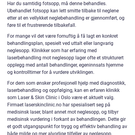
Har du samtidig fotsopp, må denne behandles.
Ubehandlet fotsopp kan lett smitte tilbake til neglene
etter at en vellykket neglebehandling er gjennomført, og
føre til et frustrerende tilbakefall.
For mange vil det være fornuftig å få lagt en konkret
behandlingsplan, spesielt ved uttalt eller langvarig
neglesopp. Klinikker som har erfaring med
laserbehandling mot neglesopp lager ofte et strukturert
opplegg med antall behandlinger, egeninnsats hjemme
og kontrolltimer for å vurdere utviklingen.
For dem som ønsker profesjonell hjelp med diagnostikk,
laserbehandling og oppfølging, kan en erfaren klinikk
som Laser & Skin Clinic i Oslo være et aktuelt valg.
Firmaet laserskinclinic.no har spesialisert seg på
medisinsk laser, blant annet mot neglesopp, og tilbyr
medisinsk vurdering i forkant av behandlingen. Dette gir
et godt utgangspunkt for trygg og effektiv behandling av
både milde og mer alvorlige tilfeller av neglesopp.