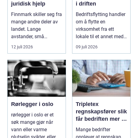
juridisk hjelp
i driften
Finnmark skiller seg fra
Bedriftsflytting handler
mange andre deler av
om å flytte en
landet. Lange
virksomhet fra ett
avstander, små
lokale til et annet med
lokalsamfunn, sterk
minst mulig...
12 juli 2026
09 juli 2026
tilkn...
Rørlegger i oslo
Tripletex
regnskapsfører slik
rørlegger i oslo er et
får bedriften mer ut
søk mange gjør når
av regnskapet
vann eller varme
Mange bedrifter
plutselig svikter, eller
opplever at regnskap