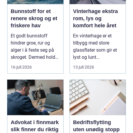
Bunnstoff for et
Vinterhage ekstra
renere skrog og et
rom, lys og
friskere hav
komfort hele året
Et godt bunnstoff
En vinterhage er et
hindrer groe, rur og
tilbygg med store
alger i å feste seg på
glassflater som gir et
skroget. Dermed holder
lyst og lunt
båten bedre far...
oppholdsrom nær
16 juli 2026
13 juli 2026
hagen, ogs...
Advokat i finnmark
Bedriftsflytting
slik finner du riktig
uten unødig stopp