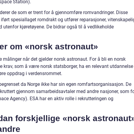
Space Station).
derer de som er trent for å gjennomføre romvandringer. Disse
ført spesiallaget romdrakt og utfører reparasjoner, vitenskapeli
utenfor kjøretøyene. De bidrar også til å vedlikeholde
ger om «norsk astronaut»
ve målinger når det gjelder norsk astronaut. For å bli en norsk
e krav, som å være norsk statsborger, ha en relevant utdannelse
tføre oppdrag i verdensrommet.
 begrenset da Norge ikke har sin egen romfartsorganisasjon. De
 rekruttert gjennom samarbeidsavtaler med andre nasjoner, som f
e Agency). ESA har en aktiv rolle i rekrutteringen og
an forskjellige «norsk astronaut
randre