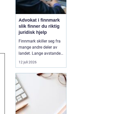
Advokat i finnmark
slik finner du riktig
juridisk hjelp
Finnmark skiller seg fra
mange andre deler av
landet. Lange avstander,
små lokalsamfunn, sterk
12 juli 2026
tilknytning til natur og
ressurser, og samiske
rettigheter gjør at mange
juridiske spørsmål får en
ekstra dimensjon. Når en
privatperson eller en
bedrift i...