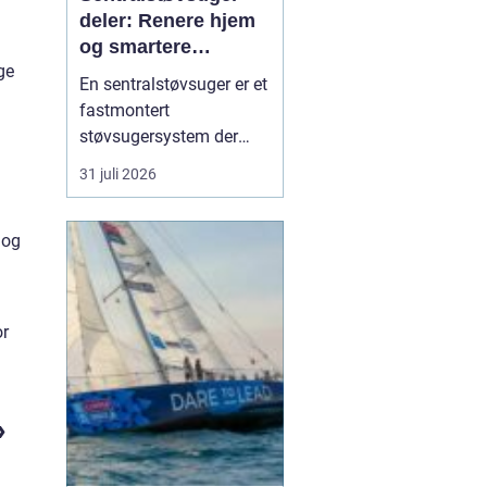
deler: Renere hjem
og smartere
ge
rengjøring
En sentralstøvsuger er et
fastmontert
støvsugersystem der
motor og beholder står i
31 juli 2026
bod, garasje eller teknisk
rom, mens
 og
sugekontakter finnes i
veggene rundt i boligen.
Du kobler bare slangen
til en kontakt, og støvet
or
transp...
»