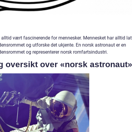
lltid vært fascinerende for mennesker. Mennesket har alltid lat
rdensrommet og utforske det ukjente. En norsk astronaut er en
rdensrommet og representerer norsk romfartsindustri.
g oversikt over «norsk astronaut