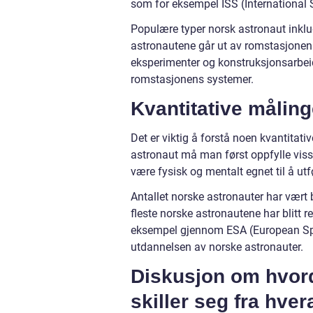
som for eksempel ISS (International 
Populære typer norsk astronaut inklu
astronautene går ut av romstasjonen i
eksperimenter og konstruksjonsarbeid 
romstasjonens systemer.
Kvantitative målin
Det er viktig å forstå noen kvantitati
astronaut må man først oppfylle viss
være fysisk og mentalt egnet til å u
Antallet norske astronauter har vært
fleste norske astronautene har blitt
eksempel gjennom ESA (European Spac
utdannelsen av norske astronauter.
Diskusjon om hvord
skiller seg fra hve