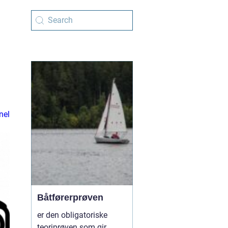
nel
Båtførerprøven
er den obligatoriske
teoriprøven som gir