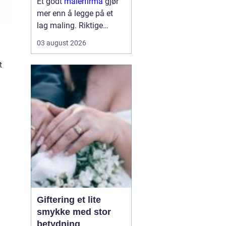
Et godt
malerfirma
gjør
mer enn å legge på et
lag maling. Riktige
fagfolk kan forlenge
03 august 2026
levetiden på bygget,
sikre et penere resultat
t
og spare både tid og
penger. Samtidig kan feil
valg gi ekstra
»
kostnader,...
Giftering et lite
smykke med stor
betydning