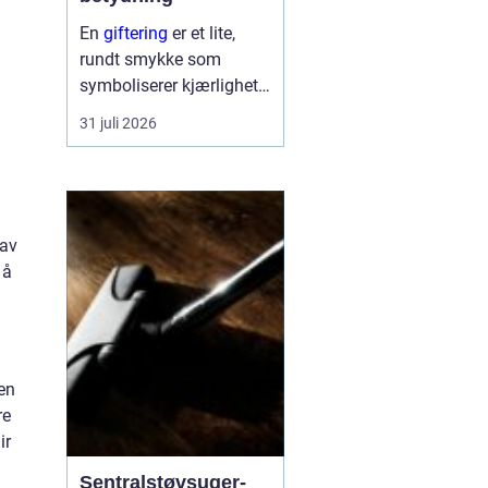
En
giftering
er et lite,
rundt smykke som
symboliserer kjærlighet,
troskap og felles
31 juli 2026
framtid. Ringen bæres
hver dag, ofte hele livet,
og blir en synlig
påminnelse om løftet to
mennesker ...
 av
 å
en
re
ir
Sentralstøvsuger-