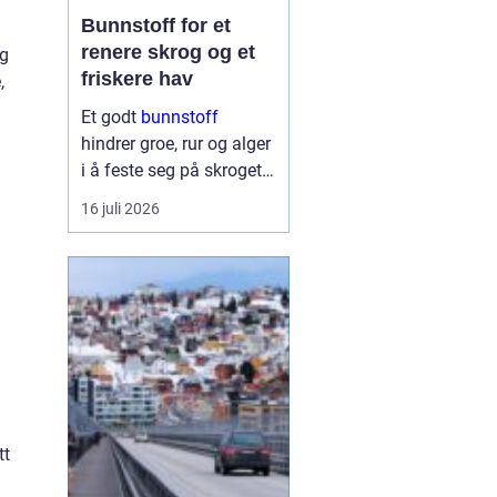
Bunnstoff for et
renere skrog og et
og
friskere hav
,
Et godt
bunnstoff
hindrer groe, rur og alger
i å feste seg på skroget.
Dermed holder båten
16 juli 2026
bedre fart, bruker mindre
drivstoff og krever
mindre vedlikehold på
land. Samtidig begynner
flere båteiere ...
tt