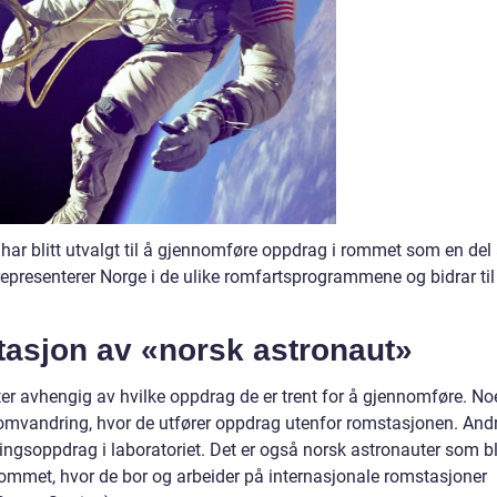
har blitt utvalgt til å gjennomføre oppdrag i rommet som en del
representerer Norge i de ulike romfartsprogrammene og bidrar til
asjon av «norsk astronaut»
ter avhengig av hvilke oppdrag de er trent for å gjennomføre. No
 romvandring, hvor de utfører oppdrag utenfor romstasjonen. And
ningsoppdrag i laboratoriet. Det er også norsk astronauter som bl
srommet, hvor de bor og arbeider på internasjonale romstasjoner