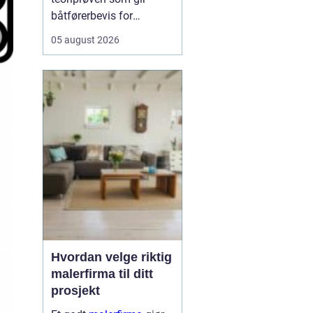
båtførerbevis for
fritidsbåt i Norge. Prøven
05 august 2026
dokumenterer at føreren
kan grunnleggende
sjøvett, navigasjon, lover
og regler, samt sikkerhet
om bord. For alle som vil
bruke motorbåt lovlig og
trygt, er dette et...
Hvordan velge riktig
malerfirma til ditt
prosjekt