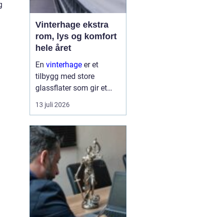
g
Vinterhage ekstra
rom, lys og komfort
hele året
En
vinterhage
er et
tilbygg med store
glassflater som gir et
lyst og lunt oppholdsrom
13 juli 2026
nær hagen, også når
været er surt. Den kan
fungere som en ekstra
stue, spiseplass eller
stille son...