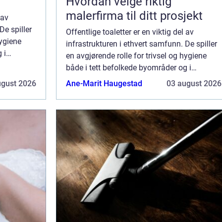
Hvordan velge riktig
malerfirma til ditt prosjekt
 av
De spiller
Offentlige toaletter er en viktig del av
hygiene
infrastrukturen i ethvert samfunn. De spiller
 i
en avgjørende rolle for trivsel og hygiene
den rette
både i tett befolkede byområder og i
avsidesliggende naturparker. Med den rette
ugust 2026
Ane-Marit Haugestad
03 august 2026
utformingen kan disse...