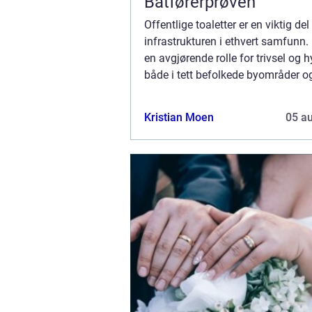
Båtførerprøven
Offentlige toaletter er en viktig del
infrastrukturen i ethvert samfunn. 
en avgjørende rolle for trivsel og 
både i tett befolkede byområder og
avsidesliggende naturparker. Med 
utformingen kan disse...
Kristian Moen
05 a