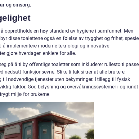
var og omsorg.
gelighet
or å opprettholde en høy standard av hygiene i samfunnet. Men
byr disse toalettene også en følelse av trygghet og frihet, spesie
ed å implementere moderne teknologi og innovative
ter gjøre hverdagen enklere for alle.
g på å tilby offentlige toaletter som inkluderer rullestoltilpass
d nedsatt funksjonsevne. Slike tiltak sikrer at alle brukere,
til nødvendige tjenester uten bekymringer. I tillegg til fysisk
n viktig faktor. God belysning og overvåkningssystemer i og rundt
trygt miljø for brukerne.