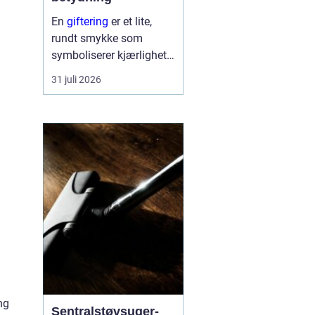
En
giftering
er et lite,
rundt smykke som
symboliserer kjærlighet,
troskap og felles
31 juli 2026
framtid. Ringen bæres
hver dag, ofte hele livet,
og blir en synlig
påminnelse om løftet to
mennesker ...
g
ng
Sentralstøvsuger-