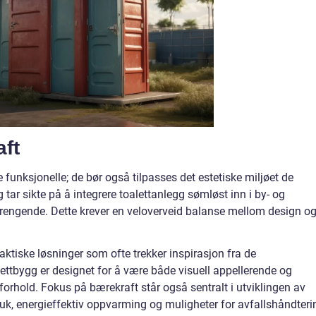
aft
 funksjonelle; de bør også tilpasses det estetiske miljøet de
 tar sikte på å integrere toalettanlegg sømløst inn i by- og
åtrengende. Dette krever en veloverveid balanse mellom design o
aktiske løsninger som ofte trekker inspirasjon fra de
ettbygg er designet for å være både visuell appellerende og
rforhold. Fokus på bærekraft står også sentralt i utviklingen av
ruk, energieffektiv oppvarming og muligheter for avfallshåndteri