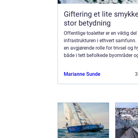
Giftering et lite smykke med
stor betydning
Offentlige toaletter er en viktig del
infrastrukturen i ethvert samfunn. 
en avgjørende rolle for trivsel og 
både i tett befolkede byområder og
avsidesliggende naturparker. Med 
utformingen kan disse...
Marianne Sunde
3