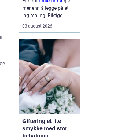
Et godt
malerfirma
gjør
mer enn å legge på et
lag maling. Riktige
fagfolk kan forlenge
03 august 2026
levetiden på bygget,
sikre et penere resultat
lt
og spare både tid og
penger. Samtidig kan feil
valg gi ekstra
ede
kostnader,...
Giftering et lite
smykke med stor
betydning