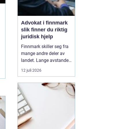
Advokat i finnmark
slik finner du riktig
juridisk hjelp
Finnmark skiller seg fra
mange andre deler av
landet. Lange avstander,
små lokalsamfunn, sterk
12 juli 2026
tilknytning til natur og
ressurser, og samiske
rettigheter gjør at mange
juridiske spørsmål får en
ekstra dimensjon. Når en
privatperson eller en
bedrift i...