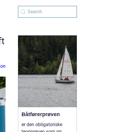
ft
ion
Båtførerprøven
er den obligatoriske
teoriprøven som gir