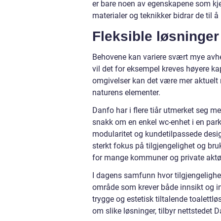
er bare noen av egenskapene som kj
materialer og teknikker bidrar de til 
Fleksible løsninger
Behovene kan variere svært mye avheng
vil det for eksempel kreves høyere kap
omgivelser kan det være mer aktuelt 
naturens elementer.
Danfo har i flere tiår utmerket seg me
snakk om en enkel wc-enhet i en park e
modularitet og kundetilpassede design
sterkt fokus på tilgjengelighet og bru
for mange kommuner og private aktør
I dagens samfunn hvor tilgjengelighet,
område som krever både innsikt og in
trygge og estetisk tiltalende toalett
om slike løsninger, tilbyr nettstedet 