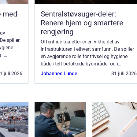
Sentralstøvsuger-deler:
Renere hjem og smartere
rengjøring
 av
De spiller
Offentlige toaletter er en viktig del av
hygiene
infrastrukturen i ethvert samfunn. De spiller
 i
en avgjørende rolle for trivsel og hygiene
den rette
både i tett befolkede byområder og i
avsidesliggende naturparker. Med den rette
1 juli 2026
Johannes Lunde
31 juli 2026
utformingen kan disse...