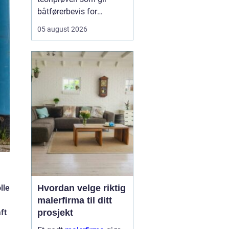
båtførerbevis for
fritidsbåt i Norge. Prøven
05 august 2026
dokumenterer at føreren
kan grunnleggende
sjøvett, navigasjon, lover
og regler, samt sikkerhet
om bord. For alle som vil
bruke motorbåt lovlig og
trygt, er dette et...
lle
Hvordan velge riktig
malerfirma til ditt
ft
prosjekt