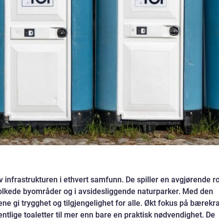
av infrastrukturen i ethvert samfunn. De spiller en avgjørende ro
befolkede byområder og i avsidesliggende naturparker. Med den
ene gi trygghet og tilgjengelighet for alle. Økt fokus på bærekra
entlige toaletter til mer enn bare en praktisk nødvendighet. De