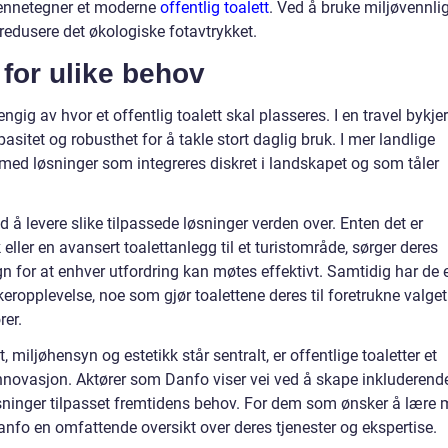
ennetegner et moderne
offentlig toalett
. Ved å bruke miljøvennli
å redusere det økologiske fotavtrykket.
 for ulike behov
ig av hvor et offentlig toalett skal plasseres. I en travel bykje
asitet og robusthet for å takle stort daglig bruk. I mer landlige
med løsninger som integreres diskret i landskapet og som tåler
d å levere slike tilpassede løsninger verden over. Enten det er
ller en avansert toalettanlegg til et turistområde, sørger deres
 for at enhver utfordring kan møtes effektivt. Samtidig har de 
keropplevelse, noe som gjør toalettene deres til foretrukne valget
er.
 miljøhensyn og estetikk står sentralt, er offentlige toaletter et
novasjon. Aktører som Danfo viser vei ved å skape inkluderende
løsninger tilpasset fremtidens behov. For dem som ønsker å lære 
Danfo en omfattende oversikt over deres tjenester og ekspertise.