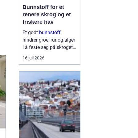
Bunnstoff for et
renere skrog og et
friskere hav
Et godt
bunnstoff
hindrer groe, rur og alger
i å feste seg på skroget.
Dermed holder båten
16 juli 2026
bedre fart, bruker mindre
drivstoff og krever
mindre vedlikehold på
land. Samtidig begynner
flere båteiere ...