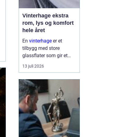
Vinterhage ekstra
rom, lys og komfort
hele året
En
vinterhage
er et
tilbygg med store
glassflater som gir et
lyst og lunt oppholdsrom
13 juli 2026
nær hagen, også når
været er surt. Den kan
fungere som en ekstra
stue, spiseplass eller
stille son...