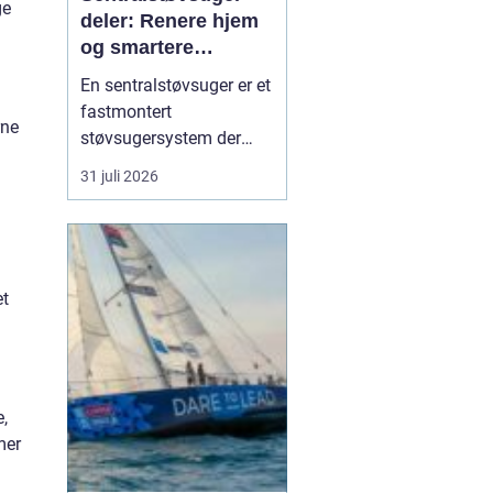
ge
deler: Renere hjem
og smartere
rengjøring
En sentralstøvsuger er et
fastmontert
rne
støvsugersystem der
motor og beholder står i
31 juli 2026
bod, garasje eller teknisk
rom, mens
sugekontakter finnes i
veggene rundt i boligen.
Du kobler bare slangen
et
til en kontakt, og støvet
transp...
,
mer