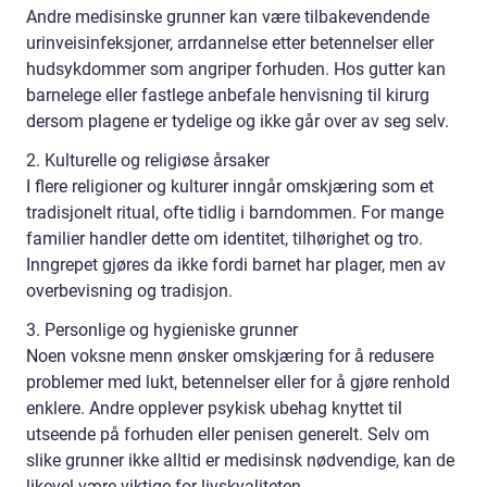
Andre medisinske grunner kan være tilbakevendende
urinveisinfeksjoner, arrdannelse etter betennelser eller
hudsykdommer som angriper forhuden. Hos gutter kan
barnelege eller fastlege anbefale henvisning til kirurg
dersom plagene er tydelige og ikke går over av seg selv.
2. Kulturelle og religiøse årsaker
I flere religioner og kulturer inngår omskjæring som et
tradisjonelt ritual, ofte tidlig i barndommen. For mange
familier handler dette om identitet, tilhørighet og tro.
Inngrepet gjøres da ikke fordi barnet har plager, men av
overbevisning og tradisjon.
3. Personlige og hygieniske grunner
Noen voksne menn ønsker omskjæring for å redusere
problemer med lukt, betennelser eller for å gjøre renhold
enklere. Andre opplever psykisk ubehag knyttet til
utseende på forhuden eller penisen generelt. Selv om
slike grunner ikke alltid er medisinsk nødvendige, kan de
likevel være viktige for livskvaliteten.