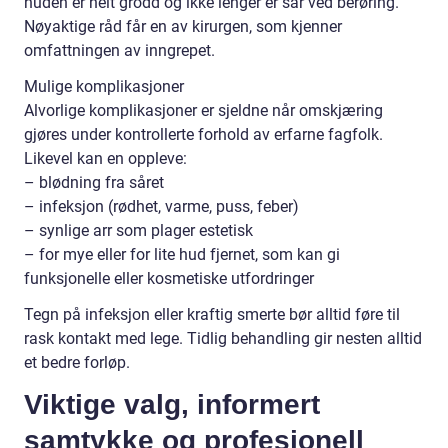
huden er helt grodd og ikke lenger er sår ved berøring.
Nøyaktige råd får en av kirurgen, som kjenner
omfattningen av inngrepet.
Mulige komplikasjoner
Alvorlige komplikasjoner er sjeldne når omskjæring
gjøres under kontrollerte forhold av erfarne fagfolk.
Likevel kan en oppleve:
– blødning fra såret
– infeksjon (rødhet, varme, puss, feber)
– synlige arr som plager estetisk
– for mye eller for lite hud fjernet, som kan gi
funksjonelle eller kosmetiske utfordringer
Tegn på infeksjon eller kraftig smerte bør alltid føre til
rask kontakt med lege. Tidlig behandling gir nesten alltid
et bedre forløp.
Viktige valg, informert
samtykke og profesjonell