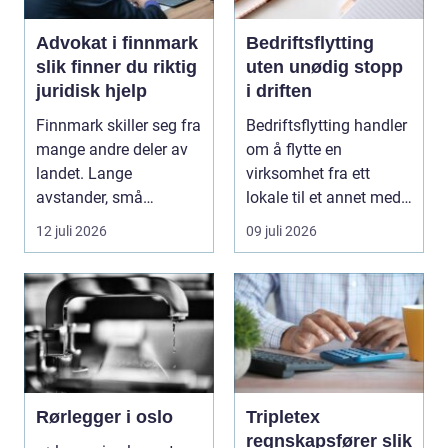
Advokat i finnmark
Bedriftsflytting
slik finner du riktig
uten unødig stopp
juridisk hjelp
i driften
Finnmark skiller seg fra
Bedriftsflytting handler
mange andre deler av
om å flytte en
landet. Lange
virksomhet fra ett
avstander, små
lokale til et annet med
lokalsamfunn, sterk
minst mulig...
12 juli 2026
09 juli 2026
tilkn...
Rørlegger i oslo
Tripletex
regnskapsfører slik