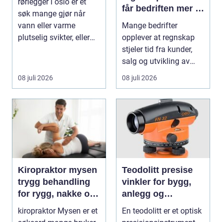
rørlegger i oslo er et
får bedriften mer ut
søk mange gjør når
av regnskapet
vann eller varme
Mange bedrifter
plutselig svikter, eller
opplever at regnskap
når et bad skal ...
stjeler tid fra kunder,
salg og utvikling av
virksomheten. Samt...
08 juli 2026
08 juli 2026
Kiropraktor mysen
Teodolitt presise
trygg behandling
vinkler for bygg,
for rygg, nakke og
anlegg og
ledd
kartlegging
kiropraktor Mysen er et
En teodolitt er et optisk