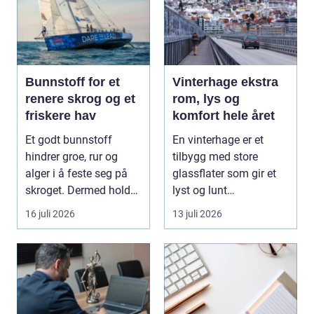
Bunnstoff for et
Vinterhage ekstra
renere skrog og et
rom, lys og
friskere hav
komfort hele året
Et godt bunnstoff
En vinterhage er et
hindrer groe, rur og
tilbygg med store
alger i å feste seg på
glassflater som gir et
skroget. Dermed holder
lyst og lunt
båten bedre far...
oppholdsrom nær
16 juli 2026
13 juli 2026
hagen, ogs...