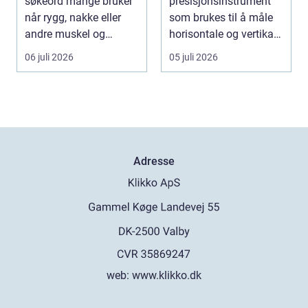
søkeord mange bruker
presisjonsinstrument
når rygg, nakke eller
som brukes til å måle
andre muskel og
horisontale og vertikale
leddplager begynn...
vinkle...
06 juli 2026
05 juli 2026
Adresse
web:
www.klikko.dk