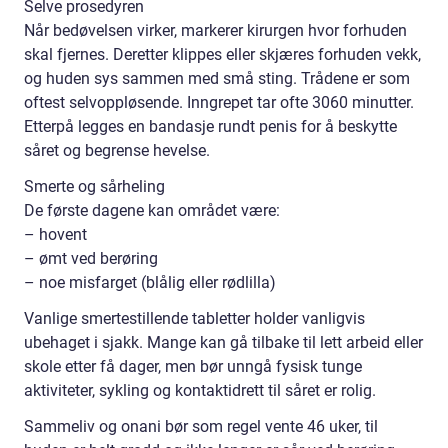
Selve prosedyren
Når bedøvelsen virker, markerer kirurgen hvor forhuden
skal fjernes. Deretter klippes eller skjæres forhuden vekk,
og huden sys sammen med små sting. Trådene er som
oftest selvoppløsende. Inngrepet tar ofte 3060 minutter.
Etterpå legges en bandasje rundt penis for å beskytte
såret og begrense hevelse.
Smerte og sårheling
De første dagene kan området være:
– hovent
– ømt ved berøring
– noe misfarget (blålig eller rødlilla)
Vanlige smertestillende tabletter holder vanligvis
ubehaget i sjakk. Mange kan gå tilbake til lett arbeid eller
skole etter få dager, men bør unngå fysisk tunge
aktiviteter, sykling og kontaktidrett til såret er rolig.
Sammeliv og onani bør som regel vente 46 uker, til