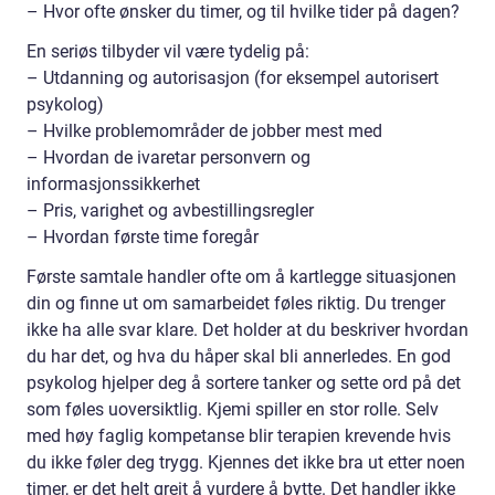
– Hvor ofte ønsker du timer, og til hvilke tider på dagen?
En seriøs tilbyder vil være tydelig på:
– Utdanning og autorisasjon (for eksempel autorisert
psykolog)
– Hvilke problemområder de jobber mest med
– Hvordan de ivaretar personvern og
informasjonssikkerhet
– Pris, varighet og avbestillingsregler
– Hvordan første time foregår
Første samtale handler ofte om å kartlegge situasjonen
din og finne ut om samarbeidet føles riktig. Du trenger
ikke ha alle svar klare. Det holder at du beskriver hvordan
du har det, og hva du håper skal bli annerledes. En god
psykolog hjelper deg å sortere tanker og sette ord på det
som føles uoversiktlig. Kjemi spiller en stor rolle. Selv
med høy faglig kompetanse blir terapien krevende hvis
du ikke føler deg trygg. Kjennes det ikke bra ut etter noen
timer, er det helt greit å vurdere å bytte. Det handler ikke