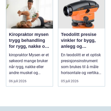
Kiropraktor mysen
Teodolitt presise
trygg behandling
vinkler for bygg,
for rygg, nakke og
anlegg og
ledd
kartlegging
kiropraktor Mysen er et
En teodolitt er et optisk
søkeord mange bruker
presisjonsinstrument
når rygg, nakke eller
som brukes til å måle
andre muskel og
horisontale og vertikale
leddplager begynn...
vinkle...
06 juli 2026
05 juli 2026