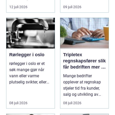
lokalsamfunn, sterk
minst mulig...
12 juli 2026
09 juli 2026
tilkn...
Rørlegger i oslo
Tripletex
regnskapsfører slik
rørlegger i oslo er et
får bedriften mer ut
søk mange gjør når
av regnskapet
vann eller varme
Mange bedrifter
plutselig svikter, eller
opplever at regnskap
når et bad skal ...
stjeler tid fra kunder,
salg og utvikling av
virksomheten. Samt...
08 juli 2026
08 juli 2026