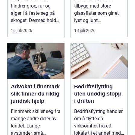
hindrer groe, rur og
tilbygg med store
alger i å feste seg på
glassflater som gir et
skroget. Dermed holder
lyst og lunt
båten bedre far...
oppholdsrom nær
16 juli 2026
13 juli 2026
hagen, ogs...
Advokat i finnmark
Bedriftsflytting
slik finner du riktig
uten unødig stopp
juridisk hjelp
i driften
Finnmark skiller seg fra
Bedriftsflytting handler
mange andre deler av
om å flytte en
landet. Lange
virksomhet fra ett
avstander, små
lokale til et annet med