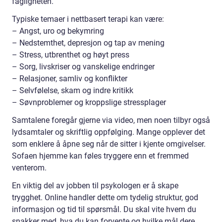
fagligheten.
Typiske temaer i nettbasert terapi kan være:
– Angst, uro og bekymring
– Nedstemthet, depresjon og tap av mening
– Stress, utbrenthet og høyt press
– Sorg, livskriser og vanskelige endringer
– Relasjoner, samliv og konflikter
– Selvfølelse, skam og indre kritikk
– Søvnproblemer og kroppslige stressplager
Samtalene foregår gjerne via video, men noen tilbyr også
lydsamtaler og skriftlig oppfølging. Mange opplever det
som enklere å åpne seg når de sitter i kjente omgivelser.
Sofaen hjemme kan føles tryggere enn et fremmed
venterom.
En viktig del av jobben til psykologen er å skape
trygghet. Online handler dette om tydelig struktur, god
informasjon og tid til spørsmål. Du skal vite hvem du
snakker med, hva du kan forvente og hvilke mål dere