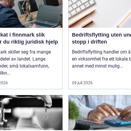
t i finnmark slik
Bedriftsflytting uten u
r du riktig juridisk hjelp
stopp i driften
rk skiller seg fra mange
Bedriftsflytting handler om å 
deler av landet. Lange
en virksomhet fra ett lokale ti
nder, små lokalsamfunn,
annet med minst mulig...
ilkn...
 2026
09 juli 2026