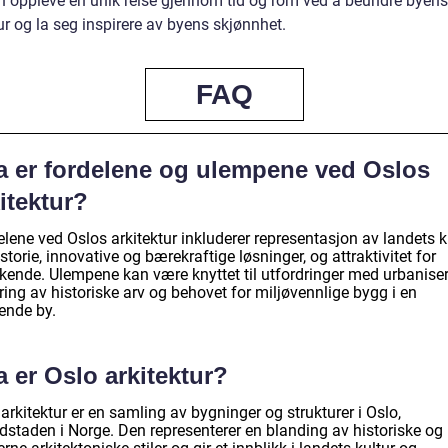
n oppleve en unik reise gjennom tid og rom ved å beundre byens
ur og la seg inspirere av byens skjønnhet.
FAQ
a er fordelene og ulempene ved Oslos
itektur?
lene ved Oslos arkitektur inkluderer representasjon av landets k
storie, innovative og bærekraftige løsninger, og attraktivitet for
kende. Ulempene kan være knyttet til utfordringer med urbaniser
ing av historiske arv og behovet for miljøvennlige bygg i en
ende by.
 er Oslo arkitektur?
arkitektur er en samling av bygninger og strukturer i Oslo,
dstaden i Norge. Den representerer en blanding av historiske og