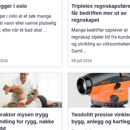
gger i oslo
Tripletex regnskapsfører sl
får bedriften mer ut av
ger i oslo er et søk mange
regnskapet
år vann eller varme plutselig
, eller når et bad skal ...
Mange bedrifter opplever at
regnskap stjeler tid fra kunde
og utvikling av virksomheten
Samt...
 2026
08 juli 2026
aktor mysen trygg
Teodolitt presise vinkler for
ndling for rygg, nakke
bygg, anlegg og kartle
edd