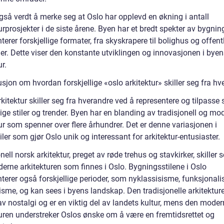
gså verdt å merke seg at Oslo har opplevd en økning i antall
urprosjekter i de siste årene. Byen har et bredt spekter av bygni
terer forskjellige formater, fra skyskrapere til bolighus og offent
er. Dette viser den konstante utviklingen og innovasjonen i byen
ur.
sjon om hvordan forskjellige «oslo arkitektur» skiller seg fra hv
kitektur skiller seg fra hverandre ved å representere og tilpasse 
lige stiler og trender. Byen har en blanding av tradisjonell og mo
ur som spenner over flere århundrer. Det er denne variasjonen i
ler som gjør Oslo unik og interessant for arkitektur-entusiaster.
nell norsk arkitektur, preget av røde trehus og stavkirker, skiller s
erne arkitekturen som finnes i Oslo. Bygningsstilene i Oslo
nterer også forskjellige perioder, som nyklassisisme, funksjonal
sme, og kan sees i byens landskap. Den tradisjonelle arkitekture
av nostalgi og er en viktig del av landets kultur, mens den mode
turen understreker Oslos ønske om å være en fremtidsrettet og