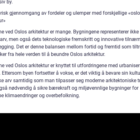
iv by.
orisk gjennomgang av fordeler og ulemper med forskjellige «oslo
ur»
ne ved Oslos arkitektur er mange. Bygningene representerer ikke
arv, men også dets teknologiske fremskritt og innovative tilnærm
egging. Det er denne balansen mellom fortid og fremtid som tilt
r fra hele verden til å beundre Oslos arkitektur.
e ved Oslos arkitektur er knyttet til utfordringene med urbanise
 Ettersom byen fortsetter å vokse, er det viktig å bevare sin kultu
ske arv samtidig som man tilpasser seg moderne arkitektoniske t
også nødvendig å sikre bærekraft og miljøvennlige bygninger for
e klimaendringer og overbefolkning.