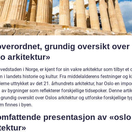
verordnet, grundig oversikt over
o arkitektur»
vedstaden i Norge, er kjent for sin vakre arkitektur som tilbyr et 
n i landets historie og kultur. Fra middelalderens festninger og kir
erne uttrykket av det 21. århundrets arkitektur, har Oslo en imp
av bygninger som reflekterer forskjellige tidsepoker. Denne arti
n grundig oversikt over Oslos arkitektur og utforske forskjellige t
om finnes i byen.
omfattende presentasjon av «oslo
tektur»