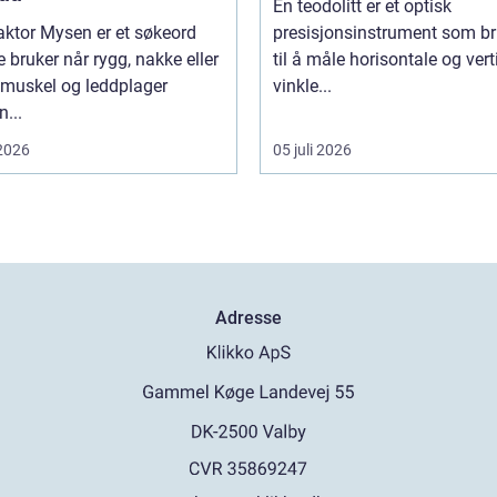
En teodolitt er et optisk
aktor Mysen er et søkeord
presisjonsinstrument som b
bruker når rygg, nakke eller
til å måle horisontale og vert
 muskel og leddplager
vinkle...
...
 2026
05 juli 2026
Adresse