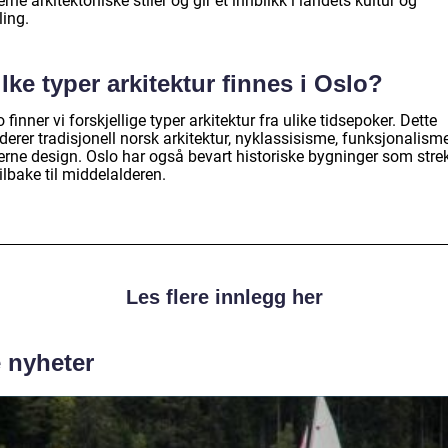
ne arkitektoniske stiler og gir et innblikk i landets kultur og
ling.
lke typer arkitektur finnes i Oslo?
o finner vi forskjellige typer arkitektur fra ulike tidsepoker. Dette
derer tradisjonell norsk arkitektur, nyklassisisme, funksjonalism
rne design. Oslo har også bevart historiske bygninger som stre
ilbake til middelalderen.
Les flere innlegg her
e nyheter