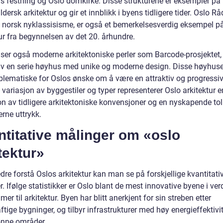
s festning og Oslo domkirke. Disse strukturene er eksempler på
dersk arkitektur og gir et innblikk i byens tidligere tider. Oslo R
i norsk nyklassisisme, er også et bemerkelsesverdig eksempel p
ur fra begynnelsen av det 20. århundre.
ser også moderne arkitektoniske perler som Barcode-prosjektet
av en serie høyhus med unike og moderne design. Disse høyhus
mblematiske for Oslos ønske om å være en attraktiv og progressiv
variasjon av byggestiler og typer representerer Oslo arkitektur e
on av tidligere arkitektoniske konvensjoner og en nyskapende to
rne uttrykk.
titative målinger om «oslo
tektur»
dre forstå Oslos arkitektur kan man se på forskjellige kvantitati
. Ifølge statistikker er Oslo blant de mest innovative byene i ve
er til arkitektur. Byen har blitt anerkjent for sin streben etter
tige bygninger, og tilbyr infrastrukturer med høy energieffektivi
rønne områder.