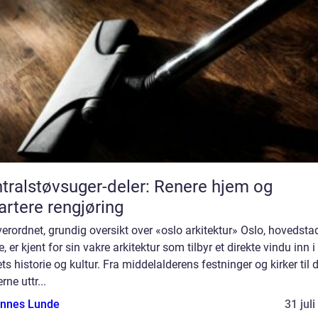
tralstøvsuger-deler: Renere hjem og
rtere rengjøring
erordnet, grundig oversikt over «oslo arkitektur» Oslo, hovedsta
, er kjent for sin vakre arkitektur som tilbyr et direkte vindu inn i
ts historie og kultur. Fra middelalderens festninger og kirker til 
ne uttr...
nnes Lunde
31 jul