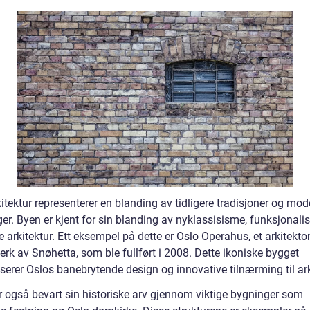
itektur representerer en blanding av tidligere tradisjoner og mo
ger. Byen er kjent for sin blanding av nyklassisisme, funksjonal
arkitektur. Ett eksempel på dette er Oslo Operahus, et arkitekto
rk av Snøhetta, som ble fullført i 2008. Dette ikoniske bygget
serer Oslos banebrytende design og innovative tilnærming til ark
r også bevart sin historiske arv gjennom viktige bygninger som