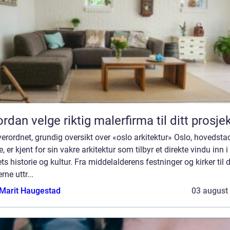
rdan velge riktig malerfirma til ditt prosje
erordnet, grundig oversikt over «oslo arkitektur» Oslo, hovedsta
, er kjent for sin vakre arkitektur som tilbyr et direkte vindu inn i
ts historie og kultur. Fra middelalderens festninger og kirker til 
ne uttr...
Marit Haugestad
03 august