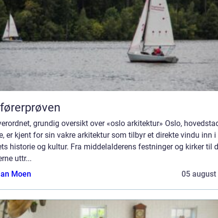
førerprøven
erordnet, grundig oversikt over «oslo arkitektur» Oslo, hovedsta
, er kjent for sin vakre arkitektur som tilbyr et direkte vindu inn i
ts historie og kultur. Fra middelalderens festninger og kirker til 
ne uttr...
tian Moen
05 august