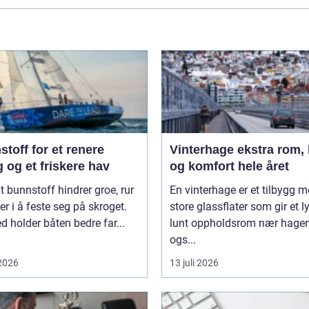
toff for et renere
Vinterhage ekstra rom, lys
 og et friskere hav
og komfort hele året
t bunnstoff hindrer groe, rur
En vinterhage er et tilbygg 
er i å feste seg på skroget.
store glassflater som gir et l
 holder båten bedre far...
lunt oppholdsrom nær hagen
ogs...
 2026
13 juli 2026