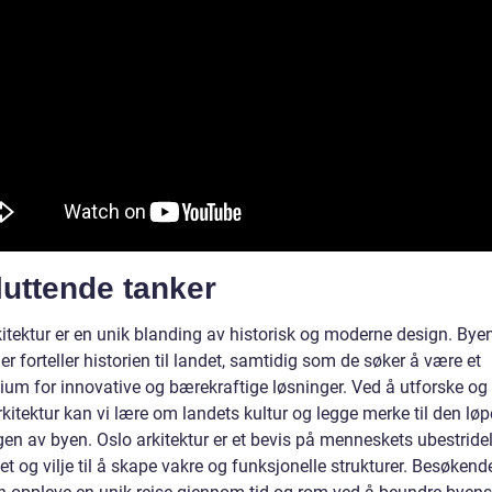
luttende tanker
kitektur er en unik blanding av historisk og moderne design. Bye
r forteller historien til landet, samtidig som de søker å være et
um for innovative og bærekraftige løsninger. Ved å utforske og 
kitektur kan vi lære om landets kultur og legge merke til den lø
gen av byen. Oslo arkitektur er et bevis på menneskets ubestride
tet og vilje til å skape vakre og funksjonelle strukturer. Besøkende