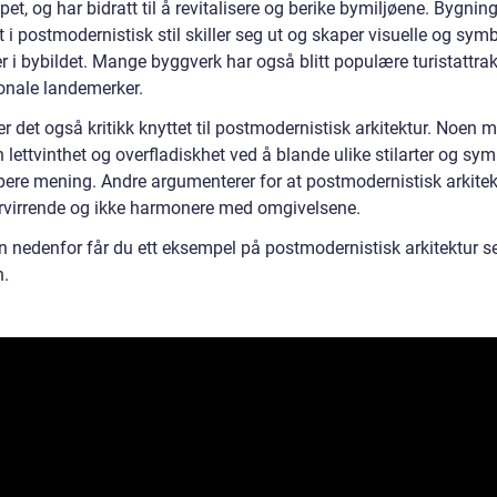
et, og har bidratt til å revitalisere og berike bymiljøene. Bygnin
 i postmodernistisk stil skiller seg ut og skaper visuelle og sym
r i bybildet. Mange byggverk har også blitt populære turistattra
onale landemerker.
er det også kritikk knyttet til postmodernistisk arkitektur. Noen 
n lettvinthet og overfladiskhet ved å blande ulike stilarter og sy
pere mening. Andre argumenterer for at postmodernistisk arkitek
rvirrende og ikke harmonere med omgivelsene.
n nedenfor får du ett eksempel på postmodernistisk arkitektur se
n.