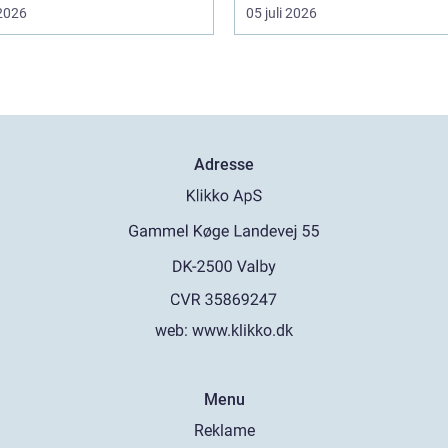
 2026
05 juli 2026
Adresse
web:
www.klikko.dk
Menu
Reklame