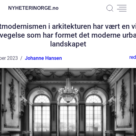
NYHETERINORGE.
no
modernismen i arkitekturen har vært en v
vegelse som har formet det moderne urb
landskapet
red
ber 2023
Johanne Hansen