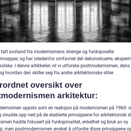
 tatt avstand fra modernismens strenge og funksjonelle
rinsipper, og har istedenfor omfavnet det dekonstruerte, eksperi
olske. I denne artikkelen vil vi utforske postmodernismen, dens 
og hvordan den skiller seg fra andre arkitektoniske stiler.
rordnet oversikt over
tmodernismen arkitektur:
ernismen oppsto som en reaksjon på modernismen på 1960- o
og snudde opp ned på de etablerte prinsippene for arkitektonisk d
smen hadde fokusert på funksjonalitet, enkelhet og bruk av ny
gi, men postmodernismen ønsket å utfordre disse prinsippene o