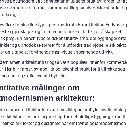
 ved postmodernistisk arkitektur inkluderer bruk av fargerike fa
se geometriske former, sammenstilling av historiske stilarter og
lmiksing.
es flere forskjellige typer postmodernistisk arkitektur. Én type er 
tekten gjenskaper og imiterer historiske stilarter for å skape et
isk preg. En annen type er dekonstruktivisme, der bygninger ofte
inkler og uortodokse former for å utfordre tradisjonelle arkitekt
per og skape et forvirrende men visuelt spennende uttrykk.
ernismen arkitektur har også vært populær innenfor kommersie
ur. Her blir farger, symbolikk og lekenhet brukt for å tiltrekke seg
somhet og skille seg ut i bybildet.
titative målinger om
tmodernismen arkitektur:
rnismen arkitektur har vært en viktig og innflytelsesrik retning 
arkitektur. Den har inspirert og formet utallige bygninger rundt
 Tallrike arkitekter og designere har omfavnet postmodernismen