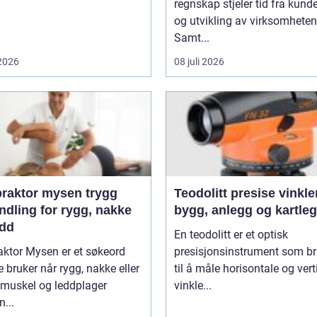
regnskap stjeler tid fra kunde
og utvikling av virksomheten
Samt...
 2026
08 juli 2026
aktor mysen trygg
Teodolitt presise vinkler for
ndling for rygg, nakke
bygg, anlegg og kartle
edd
En teodolitt er et optisk
aktor Mysen er et søkeord
presisjonsinstrument som b
bruker når rygg, nakke eller
til å måle horisontale og vert
 muskel og leddplager
vinkle...
...