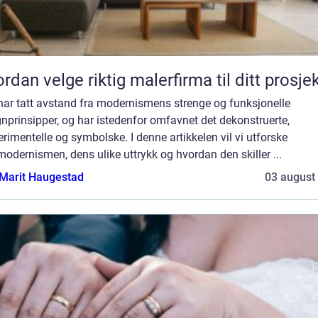
rdan velge riktig malerfirma til ditt prosje
har tatt avstand fra modernismens strenge og funksjonelle
nprinsipper, og har istedenfor omfavnet det dekonstruerte,
rimentelle og symbolske. I denne artikkelen vil vi utforske
odernismen, dens ulike uttrykk og hvordan den skiller ...
Marit Haugestad
03 august