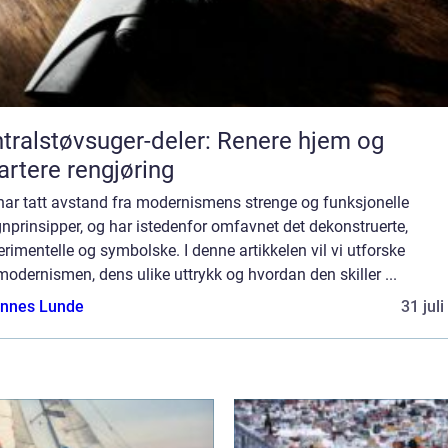
tralstøvsuger-deler: Renere hjem og
rtere rengjøring
har tatt avstand fra modernismens strenge og funksjonelle
nprinsipper, og har istedenfor omfavnet det dekonstruerte,
rimentelle og symbolske. I denne artikkelen vil vi utforske
odernismen, dens ulike uttrykk og hvordan den skiller ...
nnes Lunde
31 jul