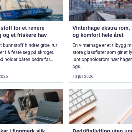
toff for et renere
Vinterhage ekstra rom, lys
 og et friskere hav
og komfort hele året
t bunnstoff hindrer groe, rur
En vinterhage er et tilbygg 
er i å feste seg på skroget.
store glassflater som gir et l
 holder båten bedre far...
lunt oppholdsrom nær hagen
ogs...
 2026
13 juli 2026
t i finnmark slik
Bedriftsflytting uten u