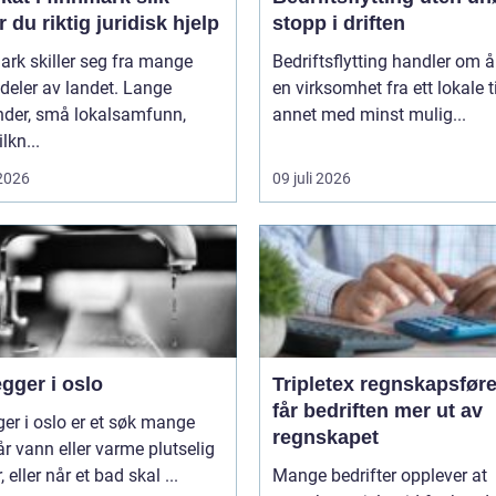
r du riktig juridisk hjelp
stopp i driften
rk skiller seg fra mange
Bedriftsflytting handler om å 
deler av landet. Lange
en virksomhet fra ett lokale ti
nder, små lokalsamfunn,
annet med minst mulig...
ilkn...
 2026
09 juli 2026
gger i oslo
Tripletex regnskapsfører sl
får bedriften mer ut av
ger i oslo er et søk mange
regnskapet
år vann eller varme plutselig
, eller når et bad skal ...
Mange bedrifter opplever at