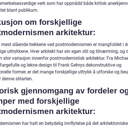
emerkelsesverdige verk som har oppnådd både kritisk anerkjenn
itet blant publikum.
usjon om forskjellige
tmodernismen arkitektur:
e mest slående trekkene ved postmodernismen er mangfoldet i d
lige uttrykkene. Hver arkitekt har sin egen stil og tilnærming, og 
 en stor variasjon innenfor postmodernistisk arkitektur. Fra Micha
fargefulle og lekne design til Frank Gehrys dekonstruktive og
onelle former, er det mange forskjellige uttrykk å utforske og be
 denne stilarten.
torisk gjennomgang av fordeler o
per med forskjellige
tmodernismen arkitektur:
ernismen har hatt en betydelig innflytelse på det arkitektoniske