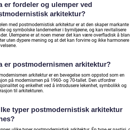
a er fordeler og ulemper ved
stmodernistisk arkitektur?
elen med postmodernistisk arkitektur er at den skaper markante
elle og symbolske landemerker i bymiljøene, og kan revitalisere
der. Ulempene er at noen mener det kan være overfladisk å bla
arter uten dypere mening og at det kan forvirre og ikke harmoner
velsene.
a er postmodernismen arkitektur?
modernismen arkitektur er en bevegelse som oppstod som en
sjon på modernismen på 1960- og 70-tallet. Den utfordrer
sjonalitet og enkelhet ved å introdusere lekenhet, symbolikk og
asjon til arkitekturen.
lke typer postmodernistisk arkitektur
nnes?
innes ulike typer postmodernistisk arkitektur. Én type er pastisj, 