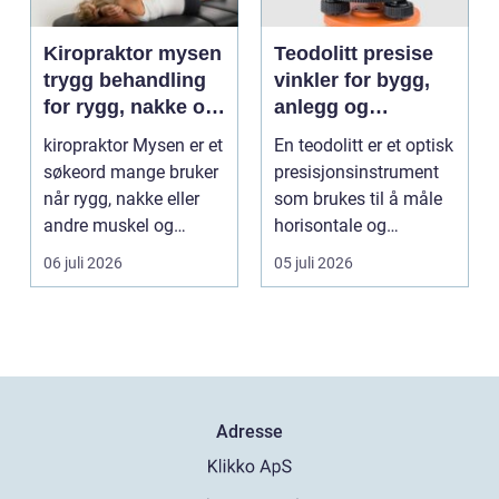
Kiropraktor mysen
Teodolitt presise
trygg behandling
vinkler for bygg,
for rygg, nakke og
anlegg og
ledd
kartlegging
kiropraktor Mysen er et
En teodolitt er et optisk
søkeord mange bruker
presisjonsinstrument
når rygg, nakke eller
som brukes til å måle
andre muskel og
horisontale og
leddplager begynn...
vertikale vinkle...
06 juli 2026
05 juli 2026
Adresse