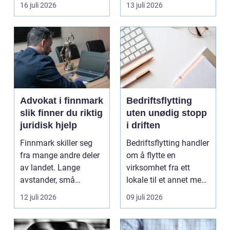
båten bedre far...
oppholdsrom nær
16 juli 2026
13 juli 2026
hagen, ogs...
Advokat i finnmark
Bedriftsflytting
slik finner du riktig
uten unødig stopp
juridisk hjelp
i driften
Finnmark skiller seg
Bedriftsflytting handler
fra mange andre deler
om å flytte en
av landet. Lange
virksomhet fra ett
avstander, små
lokale til et annet med
lokalsamfunn, sterk
minst mulig...
12 juli 2026
09 juli 2026
tilkn...