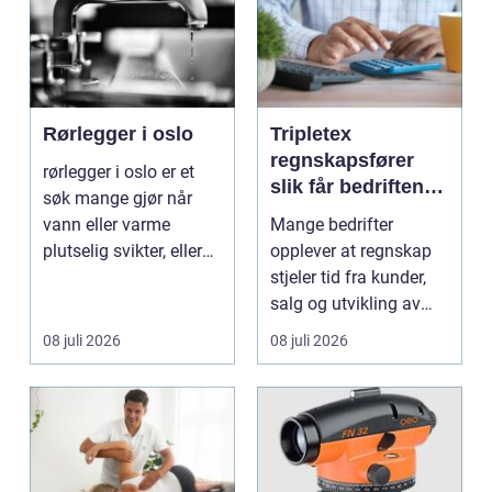
Rørlegger i oslo
Tripletex
regnskapsfører
rørlegger i oslo er et
slik får bedriften
søk mange gjør når
mer ut av
vann eller varme
Mange bedrifter
regnskapet
plutselig svikter, eller
opplever at regnskap
når et bad skal ...
stjeler tid fra kunder,
salg og utvikling av
virksomheten. Samt...
08 juli 2026
08 juli 2026