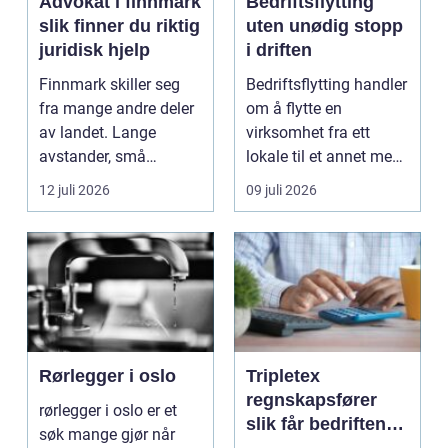
Advokat i finnmark
Bedriftsflytting
slik finner du riktig
uten unødig stopp
juridisk hjelp
i driften
Finnmark skiller seg
Bedriftsflytting handler
fra mange andre deler
om å flytte en
av landet. Lange
virksomhet fra ett
avstander, små
lokale til et annet med
lokalsamfunn, sterk
minst mulig...
12 juli 2026
09 juli 2026
tilkn...
Rørlegger i oslo
Tripletex
regnskapsfører
rørlegger i oslo er et
slik får bedriften
søk mange gjør når
mer ut av