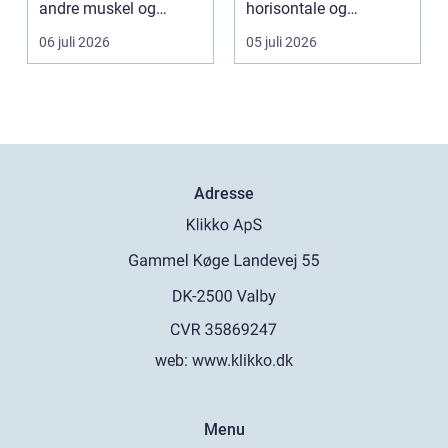
andre muskel og
horisontale og
leddplager begynn...
vertikale vinkle...
06 juli 2026
05 juli 2026
Adresse
web:
www.klikko.dk
Menu