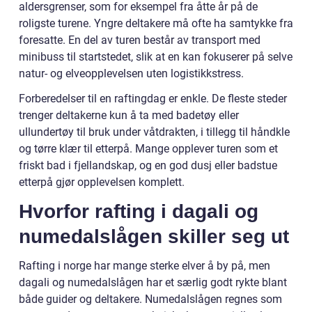
aldersgrenser, som for eksempel fra åtte år på de
roligste turene. Yngre deltakere må ofte ha samtykke fra
foresatte. En del av turen består av transport med
minibuss til startstedet, slik at en kan fokuserer på selve
natur- og elveopplevelsen uten logistikkstress.
Forberedelser til en raftingdag er enkle. De fleste steder
trenger deltakerne kun å ta med badetøy eller
ullundertøy til bruk under våtdrakten, i tillegg til håndkle
og tørre klær til etterpå. Mange opplever turen som et
friskt bad i fjellandskap, og en god dusj eller badstue
etterpå gjør opplevelsen komplett.
Hvorfor rafting i dagali og
numedalslågen skiller seg ut
Rafting i norge har mange sterke elver å by på, men
dagali og numedalslågen har et særlig godt rykte blant
både guider og deltakere. Numedalslågen regnes som