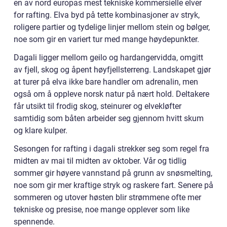
en av nord europas mest tekniske kommersielle elver
for rafting. Elva byd på tette kombinasjoner av stryk,
roligere partier og tydelige linjer mellom stein og bølger,
noe som gir en variert tur med mange høydepunkter.
Dagali ligger mellom geilo og hardangervidda, omgitt
av fjell, skog og åpent høyfjellsterreng. Landskapet gjør
at turer på elva ikke bare handler om adrenalin, men
også om å oppleve norsk natur på nært hold. Deltakere
får utsikt til frodig skog, steinurer og elvekløfter
samtidig som båten arbeider seg gjennom hvitt skum
og klare kulper.
Sesongen for rafting i dagali strekker seg som regel fra
midten av mai til midten av oktober. Vår og tidlig
sommer gir høyere vannstand på grunn av snøsmelting,
noe som gir mer kraftige stryk og raskere fart. Senere på
sommeren og utover høsten blir strømmene ofte mer
tekniske og presise, noe mange opplever som like
spennende.