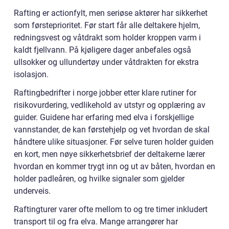
Rafting er actionfylt, men seriøse aktører har sikkerhet
som førsteprioritet. Før start får alle deltakere hjelm,
redningsvest og våtdrakt som holder kroppen varm i
kaldt fjellvann. På kjøligere dager anbefales også
ullsokker og ullundertøy under våtdrakten for ekstra
isolasjon.
Raftingbedrifter i norge jobber etter klare rutiner for
risikovurdering, vedlikehold av utstyr og opplæring av
guider. Guidene har erfaring med elva i forskjellige
vannstander, de kan førstehjelp og vet hvordan de skal
håndtere ulike situasjoner. Før selve turen holder guiden
en kort, men nøye sikkerhetsbrief der deltakerne lærer
hvordan en kommer trygt inn og ut av båten, hvordan en
holder padleåren, og hvilke signaler som gjelder
underveis.
Raftingturer varer ofte mellom to og tre timer inkludert
transport til og fra elva. Mange arrangører har