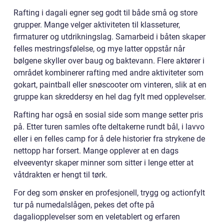
Rafting i dagali egner seg godt til både små og store
grupper. Mange velger aktiviteten til klasseturer,
firmaturer og utdrikningslag. Samarbeid i båten skaper
felles mestringsfølelse, og mye latter oppstår når
bølgene skyller over baug og baktevann. Flere aktører i
området kombinerer rafting med andre aktiviteter som
gokart, paintball eller snøscooter om vinteren, slik at en
gruppe kan skreddersy en hel dag fylt med opplevelser.
Rafting har også en sosial side som mange setter pris
på. Etter turen samles ofte deltakerne rundt bål, i lavvo
eller i en felles camp for å dele historier fra strykene de
nettopp har forsert. Mange opplever at en dags
elveeventyr skaper minner som sitter i lenge etter at
våtdrakten er hengt til tørk.
For deg som ønsker en profesjonell, trygg og actionfylt
tur på numedalslågen, pekes det ofte på
dagaliopplevelser som en veletablert og erfaren