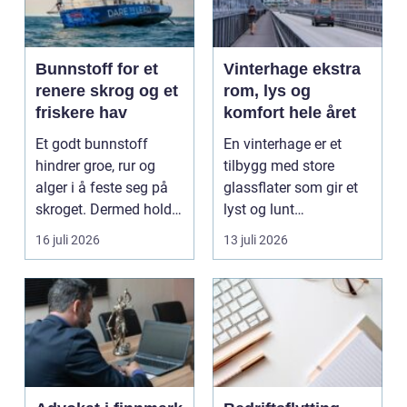
Bunnstoff for et
Vinterhage ekstra
renere skrog og et
rom, lys og
friskere hav
komfort hele året
Et godt bunnstoff
En vinterhage er et
hindrer groe, rur og
tilbygg med store
alger i å feste seg på
glassflater som gir et
skroget. Dermed holder
lyst og lunt
båten bedre far...
oppholdsrom nær
16 juli 2026
13 juli 2026
hagen, ogs...