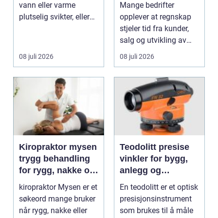
vann eller varme
Mange bedrifter
regnskapet
plutselig svikter, eller
opplever at regnskap
når et bad skal ...
stjeler tid fra kunder,
salg og utvikling av
virksomheten. Samt...
08 juli 2026
08 juli 2026
Kiropraktor mysen
Teodolitt presise
trygg behandling
vinkler for bygg,
for rygg, nakke og
anlegg og
ledd
kartlegging
kiropraktor Mysen er et
En teodolitt er et optisk
søkeord mange bruker
presisjonsinstrument
når rygg, nakke eller
som brukes til å måle