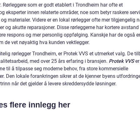
. Rørleggere som er godt etablert i Trondheim har ofte et
g eksperter innen relaterte områder, noe som betyr raskere serv
g materialer. Videre er en lokal rørlegger ofte mer tilgjengelig n
er og akutte reparasjoner. Disse rørleggerne har kortere avstand t
skere respons og mer personlig oppfølging. Kanskje har de også e
m de vet nøyaktig hva kunden vektlegger.
telig rørlegger Trondheim, er Protek VVS et utmerket valg. De til
litetsarbeid, med over 25 års erfaring i bransjen.
Protek VVS
er
evne til å tilpasse seg moderne behov, fra store kommersielle
ner. Den lokale forankringen sikrer at de kjenner byens utfordring
trinn når det gjelder å levere skreddersydde løsninger.
es flere innlegg her