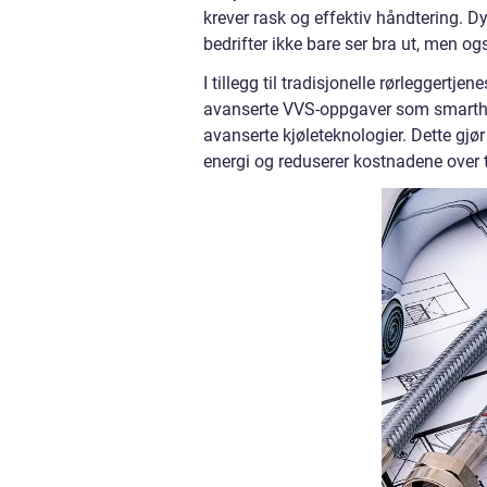
krever rask og effektiv håndtering. Dy
bedrifter ikke bare ser bra ut, men og
I tillegg til tradisjonelle rørleggertj
avanserte VVS-oppgaver som smarthu
avanserte kjøleteknologier. Dette gj
energi og reduserer kostnadene over t