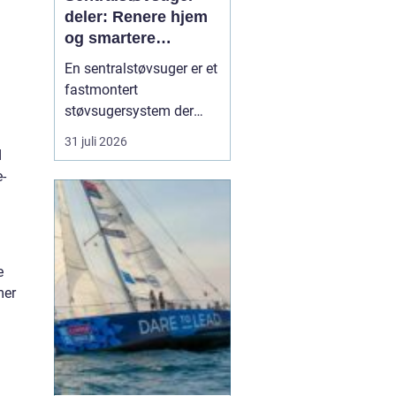
deler: Renere hjem
og smartere
rengjøring
En sentralstøvsuger er et
fastmontert
støvsugersystem der
motor og beholder står i
31 juli 2026
bod, garasje eller teknisk
d
rom, mens
-
sugekontakter finnes i
veggene rundt i boligen.
Du kobler bare slangen
til en kontakt, og støvet
e
transp...
mer