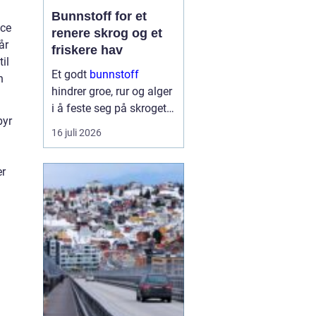
Bunnstoff for et
ice
renere skrog og et
år
friskere hav
il
Et godt
bunnstoff
n
hindrer groe, rur og alger
i å feste seg på skroget.
byr
Dermed holder båten
16 juli 2026
bedre fart, bruker mindre
drivstoff og krever
er
mindre vedlikehold på
land. Samtidig begynner
flere båteiere ...