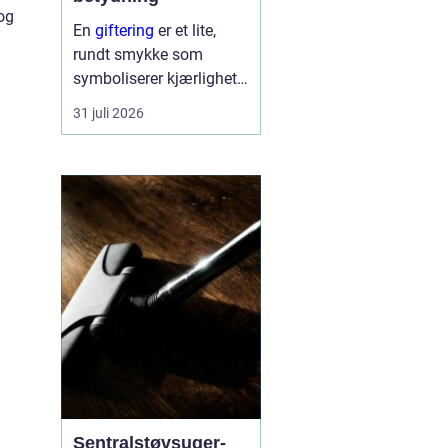
 og
En
giftering
er et lite,
rundt smykke som
symboliserer kjærlighet,
troskap og felles
31 juli 2026
framtid. Ringen bæres
hver dag, ofte hele livet,
og blir en synlig
påminnelse om løftet to
mennesker ...
Sentralstøvsuger-