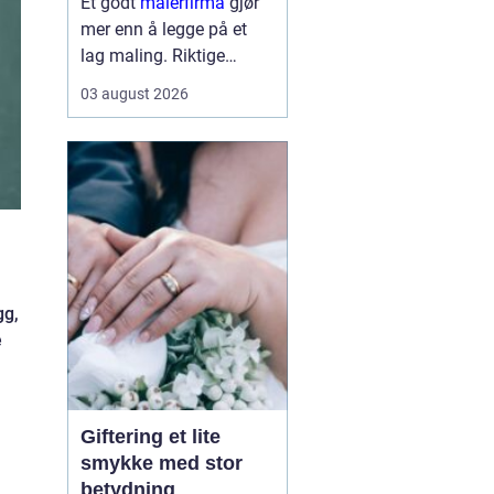
Et godt
malerfirma
gjør
mer enn å legge på et
lag maling. Riktige
fagfolk kan forlenge
03 august 2026
levetiden på bygget,
sikre et penere resultat
og spare både tid og
penger. Samtidig kan feil
valg gi ekstra
kostnader,...
gg,
e
Giftering et lite
smykke med stor
betydning