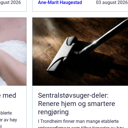
private og kommersielle bygg, er det viktig å
ugust 2026
Ane-Marit Haugestad
03 august 2026
velge...
Sentralstøvsuger-deler:
Renere hjem og smartere
rengjøring
blerte
er av høy
I Trondheim finner man mange etablerte
l