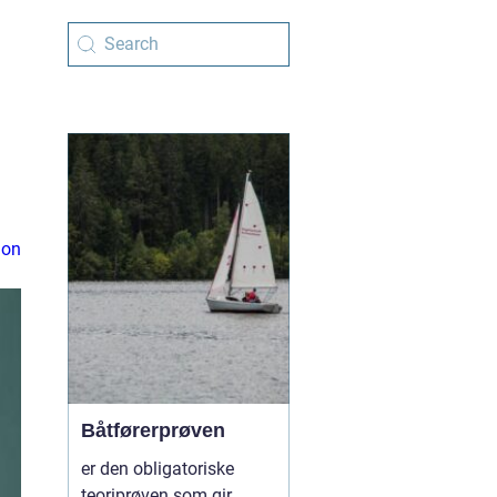
ion
Båtførerprøven
er den obligatoriske
teoriprøven som gir