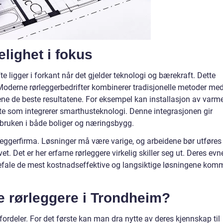
elighet i fokus
 ligger i forkant når det gjelder teknologi og bærekraft. Dette
 Moderne rørleggerbedrifter kombinerer tradisjonelle metoder me
ene de beste resultatene. For eksempel kan installasjon av varme
te som integrerer smarthusteknologi. Denne integrasjonen gir
gibruken i både boliger og næringsbygg.
ørleggerfirma. Løsninger må være varige, og arbeidene bør utføres
t. Det er her erfarne rørleggere virkelig skiller seg ut. Deres evn
nbefale de mest kostnadseffektive og langsiktige løsningene kom
e rørleggere i Trondheim?
fordeler. For det første kan man dra nytte av deres kjennskap til