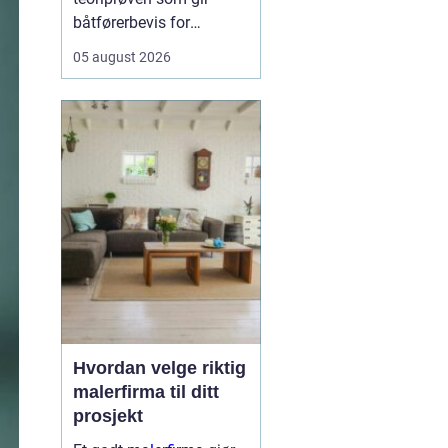
båtførerbevis for
fritidsbåt i Norge. Prøven
05 august 2026
dokumenterer at føreren
kan grunnleggende
sjøvett, navigasjon, lover
og regler, samt sikkerhet
om bord. For alle som vil
bruke motorbåt lovlig og
trygt, er dette et...
Hvordan velge riktig
malerfirma til ditt
prosjekt