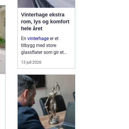
Vinterhage ekstra
rom, lys og komfort
hele året
En
vinterhage
er et
tilbygg med store
glassflater som gir et
lyst og lunt oppholdsrom
13 juli 2026
nær hagen, også når
været er surt. Den kan
fungere som en ekstra
stue, spiseplass eller
stille son...