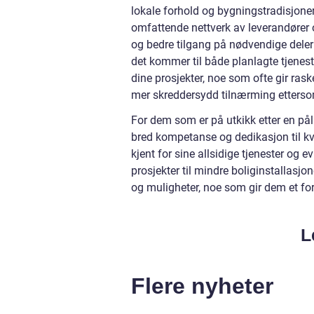
lokale forhold og bygningstradisjoner
omfattende nettverk av leverandører o
og bedre tilgang på nødvendige deler o
det kommer til både planlagte tjenest
dine prosjekter, noe som ofte gir ra
mer skreddersydd tilnærming etterso
For dem som er på utkikk etter en påli
bred kompetanse og dedikasjon til kva
kjent for sine allsidige tjenester og 
prosjekter til mindre boliginstallasjo
og muligheter, noe som gir dem et for
L
Flere nyheter