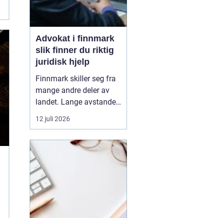
Advokat i finnmark
slik finner du riktig
juridisk hjelp
Finnmark skiller seg fra
mange andre deler av
landet. Lange avstander,
små lokalsamfunn, sterk
12 juli 2026
tilknytning til natur og
ressurser, og samiske
rettigheter gjør at mange
juridiske spørsmål får en
ekstra dimensjon. Når en
privatperson eller en
bedrift i...