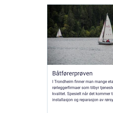
Båtførerprøven
I Trondheim finner man mange eta
rørleggerfirmaer som tilbyr tjenest
kvalitet. Spesielt når det kommer ti
installasjon og reparasjon av rørs
private og kommersielle bygg, er de
velge...