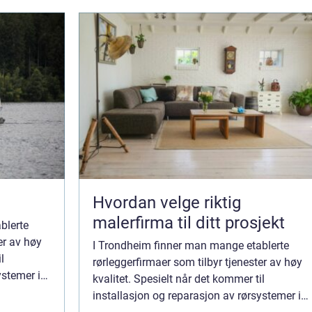
Hvordan velge riktig
malerfirma til ditt prosjekt
blerte
er av høy
I Trondheim finner man mange etablerte
l
rørleggerfirmaer som tilbyr tjenester av høy
ystemer i
kvalitet. Spesielt når det kommer til
t viktig å
installasjon og reparasjon av rørsystemer i