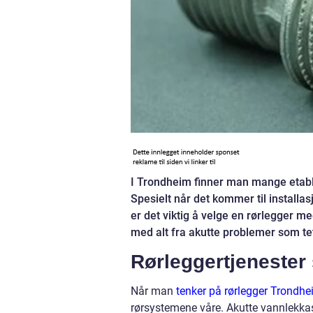
I Trondheim finner man mange etabler
Spesielt når det kommer til installa
er det viktig å velge en rørlegger 
med alt fra akutte problemer som tet
Rørleggertjenester 
Når man
tenker på rørlegger Trondh
rørsystemene våre. Akutte vannlekkasj