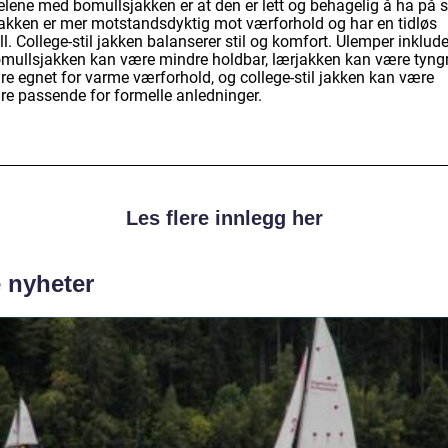
elene med bomullsjakken er at den er lett og behagelig å ha på s
akken er mer motstandsdyktig mot værforhold og har en tidløs
l. College-stil jakken balanserer stil og komfort. Ulemper inklude
omullsjakken kan være mindre holdbar, lærjakken kan være tyng
re egnet for varme værforhold, og college-stil jakken kan være
re passende for formelle anledninger.
Les flere innlegg her
e nyheter