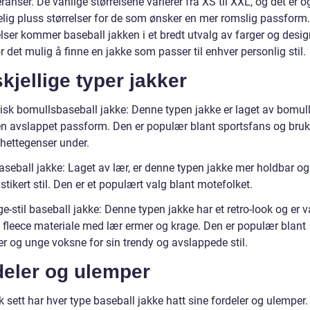
ranser. De vanlige størrelsene varierer fra XS til XXL, og det er 
elig pluss størrelser for de som ønsker en mer romslig passform. 
relser kommer baseball jakken i et bredt utvalg av farger og desig
 det mulig å finne en jakke som passer til enhver personlig stil.
kjellige typer jakker
sisk bomullsbaseball jakke: Denne typen jakke er laget av bomul
en avslappet passform. Den er populær blant sportsfans og bruk
hettegenser under.
aseball jakke: Laget av lær, er denne typen jakke mer holdbar og
stikert stil. Den er et populært valg blant motefolket.
ge-stil baseball jakke: Denne typen jakke har et retro-look og er v
v fleece materiale med lær ermer og krage. Den er populær blant
er og unge voksne for sin trendy og avslappede stil.
deler og ulemper
k sett har hver type baseball jakke hatt sine fordeler og ulemper.