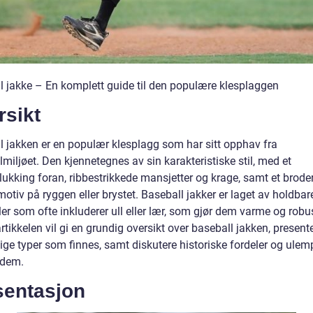
l jakke – En komplett guide til den populære klesplaggen
rsikt
l jakken er en populær klesplagg som har sitt opphav fra
miljøet. Den kjennetegnes av sin karakteristiske stil, med et
lukking foran, ribbestrikkede mansjetter og krage, samt et brodert
motiv på ryggen eller brystet. Baseball jakker er laget av holdbar
er som ofte inkluderer ull eller lær, som gjør dem varme og robu
tikkelen vil gi en grundig oversikt over baseball jakken, present
lige typer som finnes, samt diskutere historiske fordeler og ulem
 dem.
sentasjon