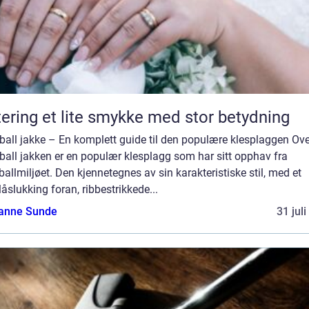
Giftering et lite smykke med stor betydning
all jakke – En komplett guide til den populære klesplaggen Ove
all jakken er en populær klesplagg som har sitt opphav fra
allmiljøet. Den kjennetegnes av sin karakteristiske stil, med et
låslukking foran, ribbestrikkede...
anne Sunde
31 jul