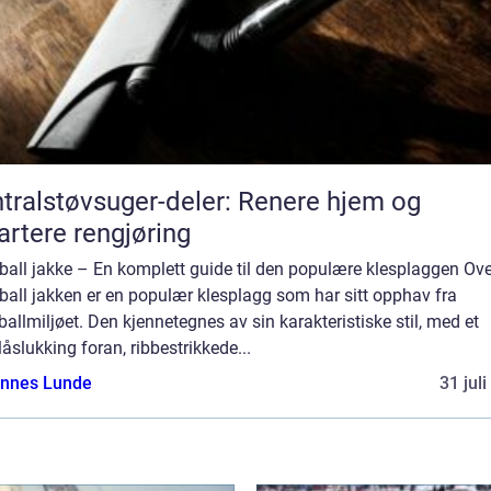
tralstøvsuger-deler: Renere hjem og
rtere rengjøring
all jakke – En komplett guide til den populære klesplaggen Ove
all jakken er en populær klesplagg som har sitt opphav fra
allmiljøet. Den kjennetegnes av sin karakteristiske stil, med et
låslukking foran, ribbestrikkede...
nnes Lunde
31 jul