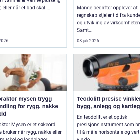
år vann eller varme plutselig
, eller når et bad skal ...
Mange bedrifter opplever at
regnskap stjeler tid fra kunde
og utvikling av virksomheten
Samt...
 2026
08 juli 2026
aktor mysen trygg
Teodolitt presise vinkler for
ndling for rygg, nakke
bygg, anlegg og kartle
edd
En teodolitt er et optisk
aktor Mysen er et søkeord
presisjonsinstrument som b
bruker når rygg, nakke eller
til å måle horisontale og vert
 muskel og leddplager
vinkle...