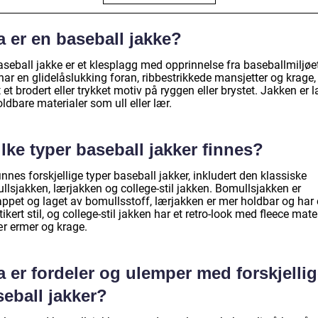
 er en baseball jakke?
seball jakke er et klesplagg med opprinnelse fra baseballmiljøet
ar en glidelåslukking foran, ribbestrikkede mansjetter og krage,
et brodert eller trykket motiv på ryggen eller brystet. Jakken er l
ldbare materialer som ull eller lær.
lke typer baseball jakker finnes?
innes forskjellige typer baseball jakker, inkludert den klassiske
llsjakken, lærjakken og college-stil jakken. Bomullsjakken er
appet og laget av bomullsstoff, lærjakken er mer holdbar og har
tikert stil, og college-stil jakken har et retro-look med fleece mate
ær ermer og krage.
 er fordeler og ulemper med forskjelli
eball jakker?