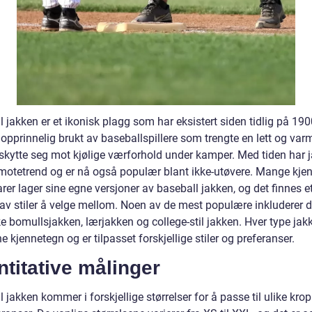
 jakken er et ikonisk plagg som har eksistert siden tidlig på 1900
opprinnelig brukt av baseballspillere som trengte en lett og var
eskytte seg mot kjølige værforhold under kamper. Med tiden har 
n motetrend og er nå også populær blant ikke-utøvere. Mange kjen
er lager sine egne versjoner av baseball jakken, og det finnes e
 av stiler å velge mellom. Noen av de mest populære inkluderer 
e bomullsjakken, lærjakken og college-stil jakken. Hver type jak
e kjennetegn og er tilpasset forskjellige stiler og preferanser.
titative målinger
 jakken kommer i forskjellige størrelser for å passe til ulike kro