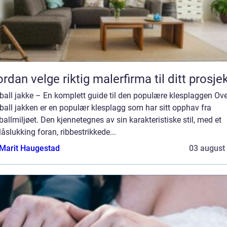
rdan velge riktig malerfirma til ditt prosje
all jakke – En komplett guide til den populære klesplaggen Ove
all jakken er en populær klesplagg som har sitt opphav fra
allmiljøet. Den kjennetegnes av sin karakteristiske stil, med et
låslukking foran, ribbestrikkede...
Marit Haugestad
03 august