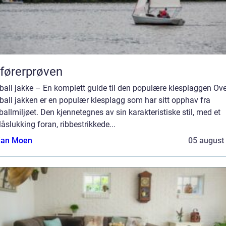
førerprøven
all jakke – En komplett guide til den populære klesplaggen Ove
all jakken er en populær klesplagg som har sitt opphav fra
allmiljøet. Den kjennetegnes av sin karakteristiske stil, med et
låslukking foran, ribbestrikkede...
tian Moen
05 august