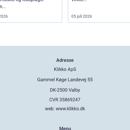
...
 2026
05 juli 2026
Adresse
web:
www.klikko.dk
Menu