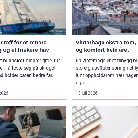
toff for et renere
Vinterhage ekstra rom, lys
 og et friskere hav
og komfort hele året
t bunnstoff hindrer groe, rur
En vinterhage er et tilbygg 
er i å feste seg på skroget.
store glassflater som gir et l
 holder båten bedre far...
lunt oppholdsrom nær hagen
ogs...
 2026
13 juli 2026