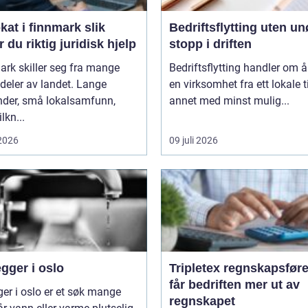
t i finnmark slik
Bedriftsflytting uten u
r du riktig juridisk hjelp
stopp i driften
rk skiller seg fra mange
Bedriftsflytting handler om å 
deler av landet. Lange
en virksomhet fra ett lokale ti
nder, små lokalsamfunn,
annet med minst mulig...
ilkn...
 2026
09 juli 2026
gger i oslo
Tripletex regnskapsfører sl
får bedriften mer ut av
ger i oslo er et søk mange
regnskapet