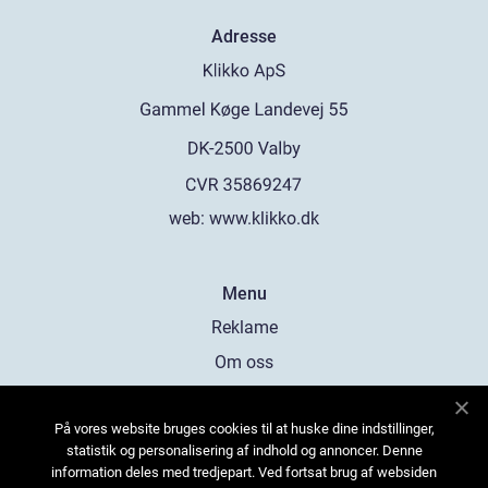
Adresse
web:
www.klikko.dk
Menu
Reklame
Om oss
Cookies
På vores website bruges cookies til at huske dine indstillinger,
Kontakt Oss
statistik og personalisering af indhold og annoncer. Denne
Sitemap
information deles med tredjepart. Ved fortsat brug af websiden