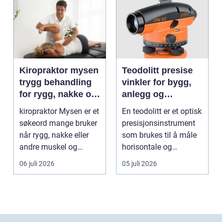
Kiropraktor mysen
Teodolitt presise
trygg behandling
vinkler for bygg,
for rygg, nakke og
anlegg og
ledd
kartlegging
kiropraktor Mysen er et
En teodolitt er et optisk
søkeord mange bruker
presisjonsinstrument
når rygg, nakke eller
som brukes til å måle
andre muskel og
horisontale og
leddplager begynn...
vertikale vinkle...
06 juli 2026
05 juli 2026