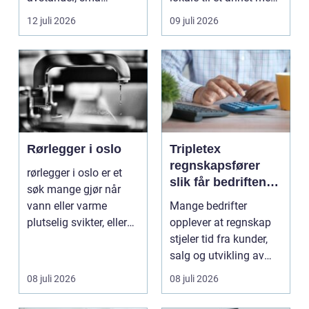
lokalsamfunn, sterk
minst mulig...
12 juli 2026
09 juli 2026
tilkn...
Rørlegger i oslo
Tripletex
regnskapsfører
rørlegger i oslo er et
slik får bedriften
søk mange gjør når
mer ut av
vann eller varme
Mange bedrifter
regnskapet
plutselig svikter, eller
opplever at regnskap
når et bad skal ...
stjeler tid fra kunder,
salg og utvikling av
virksomheten. Samt...
08 juli 2026
08 juli 2026