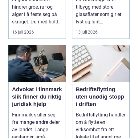
hindrer groe, rur og
tilbygg med store
alger i å feste seg på
glassflater som gir et
skroget. Dermed holder
lyst og lunt
båten bedre far...
oppholdsrom nær
16 juli 2026
13 juli 2026
hagen, ogs...
Advokat i finnmark
Bedriftsflytting
slik finner du riktig
uten unødig stopp
juridisk hjelp
i driften
Finnmark skiller seg
Bedriftsflytting handler
fra mange andre deler
om å flytte en
av landet. Lange
virksomhet fra ett
avstander, små
lokale til et annet med