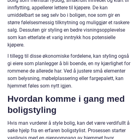
bolig som fremstår ryddig, smakfullt innredet og klart til
innflytting, appellerer lettere til kjøpere. De kan
umiddelbart se seg selv bo i boligen, noe som gir en
større følelsesmessig tilknytning og muliggjør et raskere
salg. Dessuten gir styling en bedre visningsopplevelse
som kan etterlate et varig inntrykk hos potensielle
kjøpere.
I tillegg til disse økonomiske fordelene, kan styling også
gi eiere som planlegger å bli boende, en ny kjærlighet for
rommene de allerede har. Ved å justere små elementer
som belysning, møbelplassering eller fargepalett, kan
hjemmet føles som nytt igjen.
Hvordan komme i gang med
boligstyling
Hvis man vurderer å style bolig, kan det være verdifullt å
søke hjelp fra en erfaren boligstylist. Prosessen starter
vanligvis med en gjennomgang av hjemmet hvor