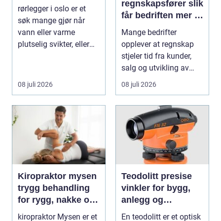
regnskapsfører slik
rørlegger i oslo er et
får bedriften mer ut
søk mange gjør når
av regnskapet
vann eller varme
Mange bedrifter
plutselig svikter, eller
opplever at regnskap
når et bad skal ...
stjeler tid fra kunder,
salg og utvikling av
virksomheten. Samt...
08 juli 2026
08 juli 2026
Kiropraktor mysen
Teodolitt presise
trygg behandling
vinkler for bygg,
for rygg, nakke og
anlegg og
ledd
kartlegging
kiropraktor Mysen er et
En teodolitt er et optisk