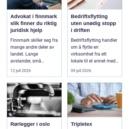
Advokat i finnmark
Bedriftsflytting
slik finner du riktig
uten unødig stopp
juridisk hjelp
i driften
Finnmark skiller seg fra
Bedriftsflytting handler
mange andre deler av
om å flytte en
landet. Lange
virksomhet fra ett
avstander, små
lokale til et annet med
lokalsamfunn, sterk
minst mulig...
12 juli 2026
09 juli 2026
tilkn...
Rørlegger i oslo
Tripletex