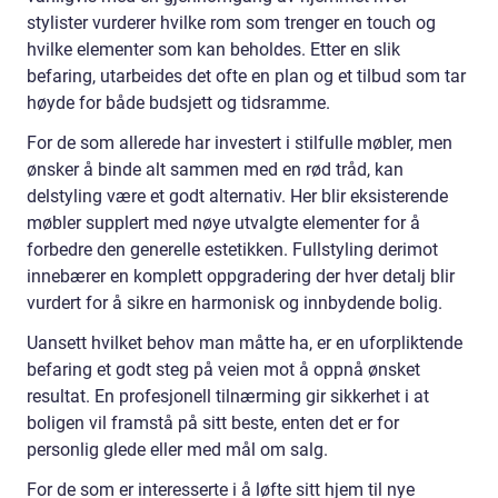
stylister vurderer hvilke rom som trenger en touch og
hvilke elementer som kan beholdes. Etter en slik
befaring, utarbeides det ofte en plan og et tilbud som tar
høyde for både budsjett og tidsramme.
For de som allerede har investert i stilfulle møbler, men
ønsker å binde alt sammen med en rød tråd, kan
delstyling være et godt alternativ. Her blir eksisterende
møbler supplert med nøye utvalgte elementer for å
forbedre den generelle estetikken. Fullstyling derimot
innebærer en komplett oppgradering der hver detalj blir
vurdert for å sikre en harmonisk og innbydende bolig.
Uansett hvilket behov man måtte ha, er en uforpliktende
befaring et godt steg på veien mot å oppnå ønsket
resultat. En profesjonell tilnærming gir sikkerhet i at
boligen vil framstå på sitt beste, enten det er for
personlig glede eller med mål om salg.
For de som er interesserte i å løfte sitt hjem til nye