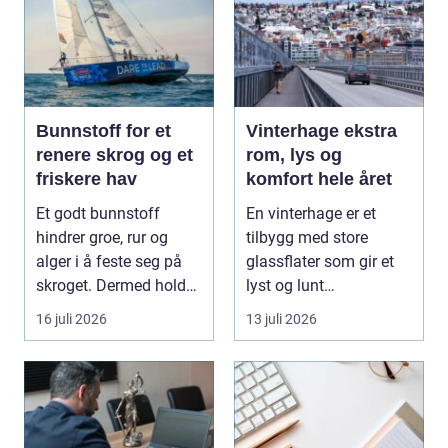
Bunnstoff for et
Vinterhage ekstra
renere skrog og et
rom, lys og
friskere hav
komfort hele året
Et godt bunnstoff
En vinterhage er et
hindrer groe, rur og
tilbygg med store
alger i å feste seg på
glassflater som gir et
skroget. Dermed holder
lyst og lunt
båten bedre far...
oppholdsrom nær
16 juli 2026
13 juli 2026
hagen, ogs...