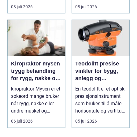
virksomheten. Samt...
08 juli 2026
08 juli 2026
Kiropraktor mysen
Teodolitt presise
trygg behandling
vinkler for bygg,
for rygg, nakke og
anlegg og
ledd
kartlegging
kiropraktor Mysen er et
En teodolitt er et optisk
søkeord mange bruker
presisjonsinstrument
når rygg, nakke eller
som brukes til å måle
andre muskel og
horisontale og vertikale
leddplager begynn...
vinkle...
06 juli 2026
05 juli 2026