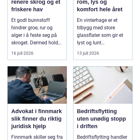
renere skrog og et
rom, lys og
friskere hav
komfort hele året
Et godt bunnstoff
En vinterhage er et
hindrer groe, rur og
tilbygg med store
alger i å feste seg på
glassflater som gir et
skroget. Dermed holder
lyst og lunt
båten bedre far...
oppholdsrom nær
16 juli 2026
13 juli 2026
hagen, ogs...
Advokat i finnmark
Bedriftsflytting
slik finner du riktig
uten unødig stopp
juridisk hjelp
i driften
Finnmark skiller seg fra
Bedriftsflytting handler