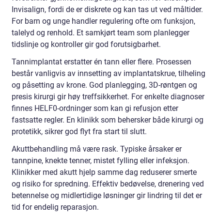
Invisalign, fordi de er diskrete og kan tas ut ved måltider.
For barn og unge handler regulering ofte om funksjon,
talelyd og renhold. Et samkjørt team som planlegger
tidslinje og kontroller gir god forutsigbarhet.
Tannimplantat erstatter én tann eller flere. Prosessen
består vanligvis av innsetting av implantatskrue, tilheling
og påsetting av krone. God planlegging, 3D-røntgen og
presis kirurgi gir høy treffsikkerhet. For enkelte diagnoser
finnes HELF0-ordninger som kan gi refusjon etter
fastsatte regler. En klinikk som behersker både kirurgi og
protetikk, sikrer god flyt fra start til slutt.
Akuttbehandling må være rask. Typiske årsaker er
tannpine, knekte tenner, mistet fylling eller infeksjon.
Klinikker med akutt hjelp samme dag reduserer smerte
og risiko for spredning. Effektiv bedøvelse, drenering ved
betennelse og midlertidige løsninger gir lindring til det er
tid for endelig reparasjon.