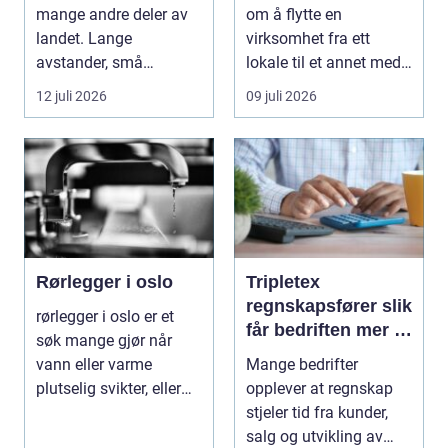
mange andre deler av
om å flytte en
landet. Lange
virksomhet fra ett
avstander, små
lokale til et annet med
lokalsamfunn, sterk
minst mulig...
12 juli 2026
09 juli 2026
tilkn...
Rørlegger i oslo
Tripletex
regnskapsfører slik
rørlegger i oslo er et
får bedriften mer ut
søk mange gjør når
av regnskapet
vann eller varme
Mange bedrifter
plutselig svikter, eller
opplever at regnskap
når et bad skal ...
stjeler tid fra kunder,
salg og utvikling av