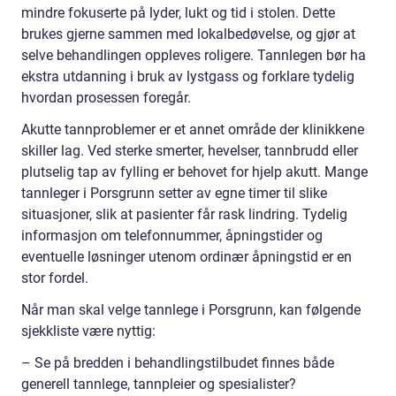
mindre fokuserte på lyder, lukt og tid i stolen. Dette
brukes gjerne sammen med lokalbedøvelse, og gjør at
selve behandlingen oppleves roligere. Tannlegen bør ha
ekstra utdanning i bruk av lystgass og forklare tydelig
hvordan prosessen foregår.
Akutte tannproblemer er et annet område der klinikkene
skiller lag. Ved sterke smerter, hevelser, tannbrudd eller
plutselig tap av fylling er behovet for hjelp akutt. Mange
tannleger i Porsgrunn setter av egne timer til slike
situasjoner, slik at pasienter får rask lindring. Tydelig
informasjon om telefonnummer, åpningstider og
eventuelle løsninger utenom ordinær åpningstid er en
stor fordel.
Når man skal velge tannlege i Porsgrunn, kan følgende
sjekkliste være nyttig:
– Se på bredden i behandlingstilbudet finnes både
generell tannlege, tannpleier og spesialister?