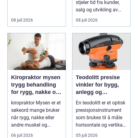
når et bad skal ...
stjeler tid fra kunder,
salg og utvikling av
virksomheten. Samt...
08 juli 2026
08 juli 2026
Kiropraktor mysen
Teodolitt presise
trygg behandling
vinkler for bygg,
for rygg, nakke og
anlegg og
ledd
kartlegging
kiropraktor Mysen er et
En teodolitt er et optisk
søkeord mange bruker
presisjonsinstrument
når rygg, nakke eller
som brukes til å måle
andre muskel og
horisontale og vertikale
leddplager begynn...
vinkle...
06 juli 2026
05 juli 2026