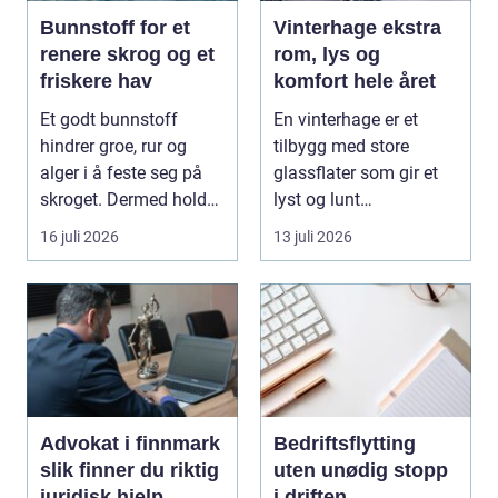
Bunnstoff for et
Vinterhage ekstra
renere skrog og et
rom, lys og
friskere hav
komfort hele året
Et godt bunnstoff
En vinterhage er et
hindrer groe, rur og
tilbygg med store
alger i å feste seg på
glassflater som gir et
skroget. Dermed holder
lyst og lunt
båten bedre far...
oppholdsrom nær
16 juli 2026
13 juli 2026
hagen, ogs...
Advokat i finnmark
Bedriftsflytting
slik finner du riktig
uten unødig stopp
juridisk hjelp
i driften