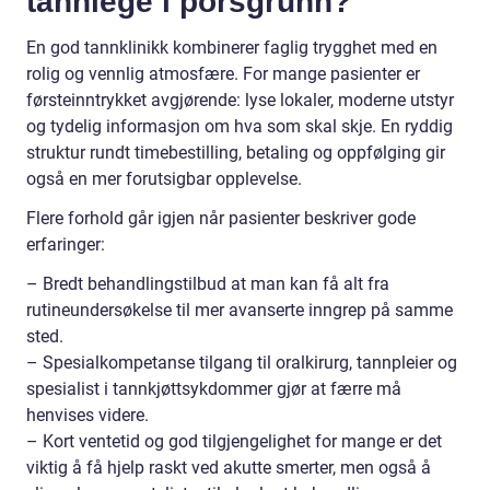
tannlege i porsgrunn?
En god tannklinikk kombinerer faglig trygghet med en
rolig og vennlig atmosfære. For mange pasienter er
førsteinntrykket avgjørende: lyse lokaler, moderne utstyr
og tydelig informasjon om hva som skal skje. En ryddig
struktur rundt timebestilling, betaling og oppfølging gir
også en mer forutsigbar opplevelse.
Flere forhold går igjen når pasienter beskriver gode
erfaringer:
– Bredt behandlingstilbud at man kan få alt fra
rutineundersøkelse til mer avanserte inngrep på samme
sted.
– Spesialkompetanse tilgang til oralkirurg, tannpleier og
spesialist i tannkjøttsykdommer gjør at færre må
henvises videre.
– Kort ventetid og god tilgjengelighet for mange er det
viktig å få hjelp raskt ved akutte smerter, men også å