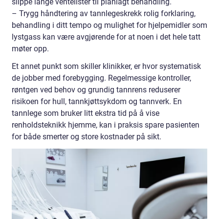
slippe lange ventelister til planlagt behandling.
– Trygg håndtering av tannlegeskrekk rolig forklaring,
behandling i ditt tempo og mulighet for hjelpemidler som
lystgass kan være avgjørende for at noen i det hele tatt
møter opp.
Et annet punkt som skiller klinikker, er hvor systematisk
de jobber med forebygging. Regelmessige kontroller,
røntgen ved behov og grundig tannrens reduserer
risikoen for hull, tannkjøttsykdom og tannverk. En
tannlege som bruker litt ekstra tid på å vise
renholdsteknikk hjemme, kan i praksis spare pasienten
for både smerter og store kostnader på sikt.