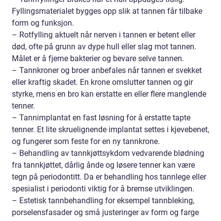
Fyllingsmaterialet bygges opp slik at tannen får tilbake
form og funksjon.
– Rotfylling aktuelt når nerven i tannen er betent eller
død, ofte på grunn av dype hull eller slag mot tannen.
Målet er å fjerne bakterier og bevare selve tannen.
– Tannkroner og broer anbefales når tannen er svekket
eller kraftig skadet. En krone omslutter tannen og gir
styrke, mens en bro kan erstatte en eller flere manglende
tenner.
– Tannimplantat en fast løsning for å erstatte tapte
tenner. Et lite skruelignende implantat settes i kjevebenet,
og fungerer som feste for en ny tannkrone.
– Behandling av tannkjøttsykdom vedvarende blødning
fra tannkjøttet, dårlig ånde og løsere tenner kan være
tegn på periodontitt. Da er behandling hos tannlege eller
spesialist i periodonti viktig for å bremse utviklingen.
– Estetisk tannbehandling for eksempel tannbleking,
porselensfasader og små justeringer av form og farge