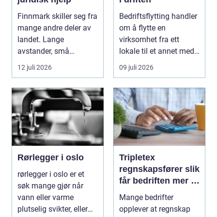
Finnmark skiller seg fra
Bedriftsflytting handler
mange andre deler av
om å flytte en
landet. Lange
virksomhet fra ett
avstander, små
lokale til et annet med
lokalsamfunn, sterk
minst mulig...
12 juli 2026
09 juli 2026
tilkn...
Rørlegger i oslo
Tripletex
regnskapsfører slik
rørlegger i oslo er et
får bedriften mer ut
søk mange gjør når
av regnskapet
vann eller varme
Mange bedrifter
plutselig svikter, eller
opplever at regnskap