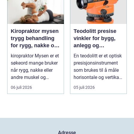
Kiropraktor mysen
Teodolitt presise
trygg behandling
vinkler for bygg,
for rygg, nakke og
anlegg og
ledd
kartlegging
kiropraktor Mysen er et
En teodolitt er et optisk
søkeord mange bruker
presisjonsinstrument
når rygg, nakke eller
som brukes til å måle
andre muskel og
horisontale og vertikale
leddplager begynn...
vinkle...
06 juli 2026
05 juli 2026
Adresse