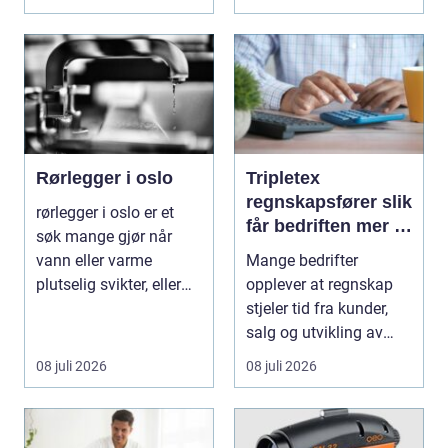
tilkn...
Rørlegger i oslo
Tripletex
regnskapsfører slik
rørlegger i oslo er et
får bedriften mer ut
søk mange gjør når
av regnskapet
vann eller varme
Mange bedrifter
plutselig svikter, eller
opplever at regnskap
når et bad skal ...
stjeler tid fra kunder,
salg og utvikling av
virksomheten. Samt...
08 juli 2026
08 juli 2026