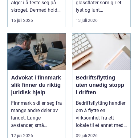
alger i å feste seg på
glassflater som gir et
skroget. Dermed holder
lyst og lunt
båten bedre far...
oppholdsrom nær
16 juli 2026
13 juli 2026
hagen, ogs...
Advokat i finnmark
Bedriftsflytting
slik finner du riktig
uten unødig stopp
juridisk hjelp
i driften
Finnmark skiller seg fra
Bedriftsflytting handler
mange andre deler av
om å flytte en
landet. Lange
virksomhet fra ett
avstander, små
lokale til et annet med
lokalsamfunn, sterk
minst mulig...
12 juli 2026
09 juli 2026