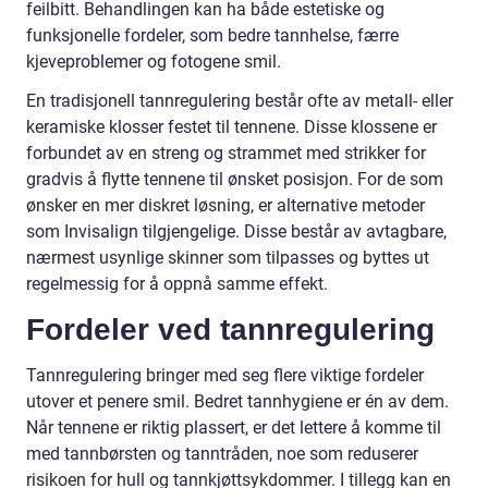
feilbitt. Behandlingen kan ha både estetiske og
funksjonelle fordeler, som bedre tannhelse, færre
kjeveproblemer og fotogene smil.
En tradisjonell tannregulering består ofte av metall- eller
keramiske klosser festet til tennene. Disse klossene er
forbundet av en streng og strammet med strikker for
gradvis å flytte tennene til ønsket posisjon. For de som
ønsker en mer diskret løsning, er alternative metoder
som Invisalign tilgjengelige. Disse består av avtagbare,
nærmest usynlige skinner som tilpasses og byttes ut
regelmessig for å oppnå samme effekt.
Fordeler ved tannregulering
Tannregulering bringer med seg flere viktige fordeler
utover et penere smil. Bedret tannhygiene er én av dem.
Når tennene er riktig plassert, er det lettere å komme til
med tannbørsten og tanntråden, noe som reduserer
risikoen for hull og tannkjøttsykdommer. I tillegg kan en