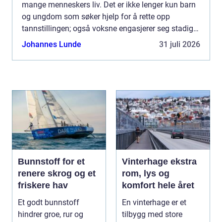
mange menneskers liv. Det er ikke lenger kun barn
og ungdom som søker hjelp for å rette opp
tannstillingen; også voksne engasjerer seg stadig
oftere i prosessen for å oppn...
Johannes Lunde
31 juli 2026
Bunnstoff for et
Vinterhage ekstra
renere skrog og et
rom, lys og
friskere hav
komfort hele året
Et godt bunnstoff
En vinterhage er et
hindrer groe, rur og
tilbygg med store