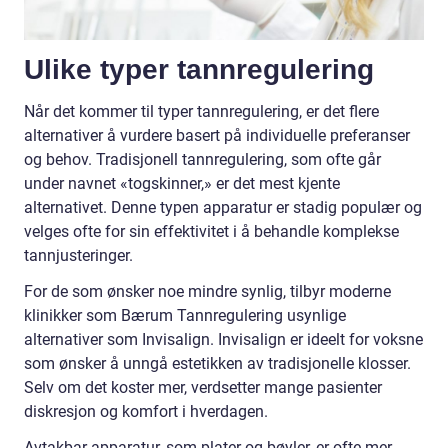
Ulike typer tannregulering
Når det kommer til typer tannregulering, er det flere
alternativer å vurdere basert på individuelle preferanser
og behov. Tradisjonell tannregulering, som ofte går
under navnet «togskinner,» er det mest kjente
alternativet. Denne typen apparatur er stadig populær og
velges ofte for sin effektivitet i å behandle komplekse
tannjusteringer.
For de som ønsker noe mindre synlig, tilbyr moderne
klinikker som Bærum Tannregulering usynlige
alternativer som Invisalign. Invisalign er ideelt for voksne
som ønsker å unngå estetikken av tradisjonelle klosser.
Selv om det koster mer, verdsetter mange pasienter
diskresjon og komfort i hverdagen.
Avtakbar apparatur, som plater og bøyler, er ofte mer